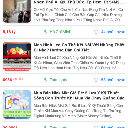
Nhơn Phú A, Q9, Thủ Đức, Tp Hcm. Dt 54M2,
Sổ Hồng Riêng. Giá 5,18 Tỷ
Cơ Hội Cực Tốt Cho Anh Chị Nào Đang Tìm Nơi An Cư
Tại Tp Hcm. Chính Chủ Cần Bán Gấp Căn Nhà Đường
160, Phường Tăng Nhơn Phú (Tăng Nhơn Phú A, Q9
Cũ). Vị Trí Nhà Nằm Trong Khu Dân Cư Ổn Định, Giao
Thông Thuận Tiện Chỉ Vài Bước Là Ra Lã Xuân Oai,
5,18 tỷ
Hồ Chí Minh
44 phút trước
Lê...
Màn Hình Led Có Thể Kết Nối Với Những Thiết
Bị Nào? Hướng Dẫn Chi Tiết
Màn Hình Led Có Khả Năng Kết Nối Với Nhiều Thiết Bị
Khác Nhau, Giúp Việc Trình Chiếu Và Quản Lý Nội Dung
Trở Nên Linh Hoạt Hơn. Tùy Nhu Cầu Sử Dụng, Hệ
Thống Có Thể Nhận Tín Hiệu Từ Máy Tính, Laptop,
Camera, Đầu Phát Hd/4K, Tv Box, Điện Thoại, Máy...
0986 *** ***
Toàn quốc
53 phút trước
Mua Bán Nick Mkt Giá Rẻ: 5 Lưu Ý Kỹ Thuật
Sống Còn Trước Khi Mua Via Chạy Quảng Cáo
Mua Bán Nick Mkt Giá Rẻ: 5 Lưu Ý Kỹ Thuật Sống Còn
Trước Khi Mua Via Chạy Quảng Cáo Trong Thị Trường
Digital Marketing Và Mmo (Make Money Online),
Facebook Ads Vẫn Luôn Là Kênh Mang Lại Lượng
Khách Hàng Tiềm Năng Và Dòng Doanh Thu Đột Phá.
₫
20.000
Toàn quốc
56 phút trước