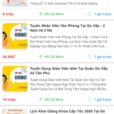
Tháng 07 1/ Ielts Improver Tối 2 4 6 Khai Giảng:
13/07/2026 Khung Giờ: 18:00 Đến 21:00 Học Phí Ưu Đãi
5% Khi Đăng Ký 2/ Ielts...
9 triệu
Hồ Chí Minh
1 giờ trước
Tuyển Nhân Viên Văn Phòng Tại Gò Vấp - 2
Nam Và 2 Nữ
Tuyển Nhân Viên Văn Phòng Tại Gò Vấp - 2 Nam Và 2
Nữ Nhân Viên Văn Phòng: (Là Sinh Viên Hoặc Đã Tốt
Nghiệp Cao Đẳng/ Đại Học) 1/ Vị Trí: Nhân Viên Full
Time (2 Nam 2 Nữ) Ca Làm: 13:00 Đến 21:00 (1 Tháng
Được Nghỉ Phép 1 Ngày, Và Hưởng Các Ngày...
₫
26.000
Hồ Chí Minh
1 giờ trước
Tuyển Dụng Giáo Viên Ielts Tại Quận Gò Vấp
Và Tân Phú
Tuyển Dụng Giáo Viên Ielts Tại Quận Gò Vấp Và Tân
Phú Trung Tâm Ngoại Ngữ Kiến Tạo C.e.t Thông Báo
Tuyển Dụng Cet Là Một Trung Tâm Ngoại Ngữ Đã Được
Thành Lập 16 Năm Chuyên Về Chương Trình Anh Văn
Học Thuật Ielts &Ndash; Toefl Ibt. Trung Tâm...
10 triệu
Hồ Chí Minh
1 giờ trước
Lịch Khai Giảng Khóa Cấp Tốc 2026 Tại Gò