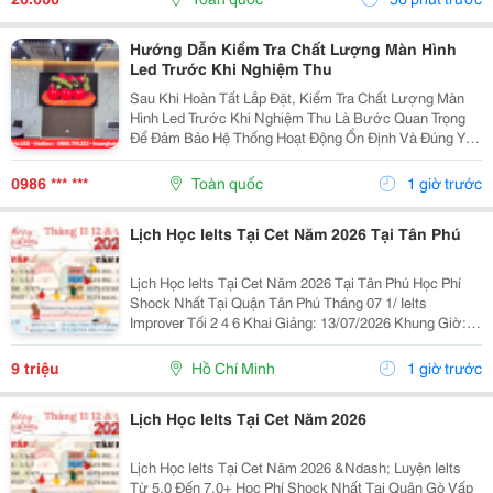
Để Vận...
Hướng Dẫn Kiểm Tra Chất Lượng Màn Hình
Led Trước Khi Nghiệm Thu
Sau Khi Hoàn Tất Lắp Đặt, Kiểm Tra Chất Lượng Màn
Hình Led Trước Khi Nghiệm Thu Là Bước Quan Trọng
Để Đảm Bảo Hệ Thống Hoạt Động Ổn Định Và Đúng Yêu
Cầu Kỹ Thuật. Một Số Hạng Mục Cần Kiểm Tra Gồm:
Chất Lượng Hiển Thị, Độ Sáng, Màu Sắc, Độ Đồng
0986 *** ***
Toàn quốc
1 giờ trước
Đều...
Lịch Học Ielts Tại Cet Năm 2026 Tại Tân Phú
Lịch Học Ielts Tại Cet Năm 2026 Tại Tân Phú Học Phí
Shock Nhất Tại Quận Tân Phú Tháng 07 1/ Ielts
Improver Tối 2 4 6 Khai Giảng: 13/07/2026 Khung Giờ:
18:00 Đến 21:00 Học Phí Ưu Đãi 5% Khi Đăng Ký 2/ Ielts
Basic Tối 3 5 7 Khai...
9 triệu
Hồ Chí Minh
1 giờ trước
Lịch Học Ielts Tại Cet Năm 2026
Lịch Học Ielts Tại Cet Năm 2026 &Ndash; Luyện Ielts
Từ 5.0 Đến 7.0+ Học Phí Shock Nhất Tại Quận Gò Vấp