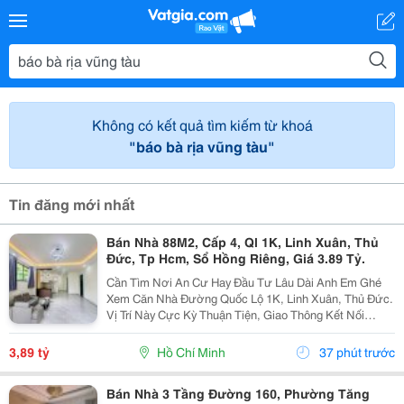
Không có kết quả tìm kiếm từ khoá
"báo bà rịa vũng tàu"
Tin đăng mới nhất
Bán Nhà 88M2, Cấp 4, Ql 1K, Linh Xuân, Thủ
Đức, Tp Hcm, Sổ Hồng Riêng, Giá 3.89 Tỷ.
Cần Tìm Nơi An Cư Hay Đầu Tư Lâu Dài Anh Em Ghé
Xem Căn Nhà Đường Quốc Lộ 1K, Linh Xuân, Thủ Đức.
Vị Trí Này Cực Kỳ Thuận Tiện, Giao Thông Kết Nối
Nhanh Chóng, Cực Kỳ Phù Hợp Cho Khách Mua Để Giữ
Tài Sản Hoặc Cho Thuê Đều Rất Ổn Định. Thông Tin...
3,89 tỷ
Hồ Chí Minh
37 phút trước
Bán Nhà 3 Tầng Đường 160, Phường Tăng