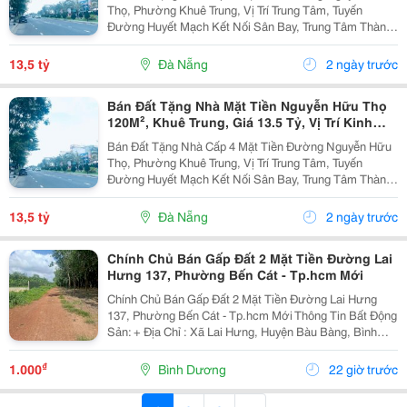
Thọ, Phường Khuê Trung, Vị Trí Trung Tâm, Tuyến
Đường Huyết Mạch Kết Nối Sân Bay, Trung Tâm Thành
Phố Và Các Khu Thương Mại Sầm Uất. Thông Tin Bất
Động Sản: Địa Chỉ: Mặt Tiền Nguyễn Hữu Thọ, Gần
13,5 tỷ
Đà Nẵng
2 ngày trước
Lê...
Bán Đất Tặng Nhà Mặt Tiền Nguyễn Hữu Thọ
120M², Khuê Trung, Giá 13.5 Tỷ, Vị Trí Kinh
Doanh Đẹp
Bán Đất Tặng Nhà Cấp 4 Mặt Tiền Đường Nguyễn Hữu
Thọ, Phường Khuê Trung, Vị Trí Trung Tâm, Tuyến
Đường Huyết Mạch Kết Nối Sân Bay, Trung Tâm Thành
Phố Và Các Khu Thương Mại Sầm Uất. Thông Tin Bất
Động Sản: Địa Chỉ: Mặt Tiền Nguyễn Hữu Thọ, Gần
13,5 tỷ
Đà Nẵng
2 ngày trước
Lê...
Chính Chủ Bán Gấp Đất 2 Mặt Tiền Đường Lai
Hưng 137, Phường Bến Cát - Tp.hcm Mới
Chính Chủ Bán Gấp Đất 2 Mặt Tiền Đường Lai Hưng
137, Phường Bến Cát - Tp.hcm Mới Thông Tin Bất Động
Sản: + Địa Chỉ : Xã Lai Hưng, Huyện Bàu Bàng, Bình
Dương (Cũ) + Tổng Diện Tích: Gần 4.000M&Sup2;. +
Thổ Cư: 658M&Sup2;. =≫ Giá Chỉ 3...
₫
1.000
Bình Dương
22 giờ trước