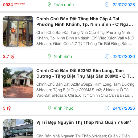
Thị Trường. Tham Khảo Thêm Tại:...
0934 *** ***
Toàn quốc
22/07/2026
Chính Chủ Bán Đất Tặng Nhà Cấp 4 Tại
Phường Ninh Khánh, Tp. Ninh Bình - Ở Ngay -
Giảm Còn 2,7 Tỷ
Chính Chủ Bán Đất Tặng Nhà Cấp 4 Tại Phường Ninh
Khánh, Tp. Ninh Bình &Ndash; Chỉ Việc Xách Vali Về Ở
&Ndash; Giảm Còn 2,7 Tỷ * Thông Tin Bất Động Sản
Địa Chỉ: Số 18, Ngách 08, Ngõ 261 Đường Trần Hưng
Đạo, Phường Ninh Khánh, Tp. Ninh Bình. Diện...
2,7 tỷ
Ninh Bình
23/07/2026
Chính Chủ Bán Đất 623M2 Kim Long, Tam
Dương - Tặng Biệt Thự Mặt Sàn 200M2 - Ô Tô
Vào Đất - Chỉ 5,X Tỷ
Chính Chủ Bán Đất 623M&Sup2; Kim Long, Tam Dương
&Ndash; Tặng Biệt Thự 200M&Sup2; &Ndash; Ô Tô
Vào Đất &Ndash; Chỉ 5,X Tỷ * Chính Chủ Cần Bán Lô
Đất Đẹp Tại Kim Long, Tam Dương (Địa Chỉ Cũ), Tặng
Kèm Biệt Thự Mặt Sàn Khoảng 200M&Sup2;. Bất Động
5 tỷ
Vĩnh Phúc
24/07/2026
Sản...
Vị Trí Đẹp Nguyễn Thị Thập Nhà Quận 7 65M²
Cần Bán Nhà Nguyễn Thị Thập &Ndash; Quận 7 Diện