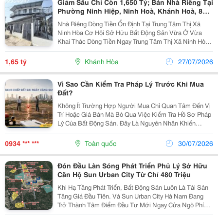
Giảm Sâu Chỉ Còn 1,650 Tỷ; Bán Nhà Riêng Tại
Phường Ninh Hiệp, Ninh Hoà, Khánh Hoà, 83,4
M²
Nhà Riêng Dòng Tiền Ổn Định Tại Trung Tâm Thị Xã
Ninh Hòa Cơ Hội Sở Hữu Bất Động Sản Vừa Ở Vừa
Khai Thác Dòng Tiền Ngay Trung Tâm Thị Xã Ninh Hòa,
Vị Trí Chiến Lược Kết Nối Đầy Đủ Tiện Ích Đô Thị. Thông
Tin Chi Tiết: Vị Trí: Khu Vực Trung Tâm...
1,65 tỷ
Khánh Hòa
27/07/2026
Vì Sao Cần Kiểm Tra Pháp Lý Trước Khi Mua
Đất?
Không Ít Trường Hợp Người Mua Chỉ Quan Tâm Đến Vị
Trí Hoặc Giá Bán Mà Bỏ Qua Việc Kiểm Tra Hồ Sơ Pháp
Lý Của Bất Động Sản. Đây Là Nguyên Nhân Khiến
Nhiều Giao Dịch Phát Sinh Tranh Chấp Sau Khi Hoàn
Tất. Việc Xác Minh Giấy Chứng Nhận Quyền Sử Dụng...
0934 *** ***
Toàn quốc
30/07/2026
Đón Đầu Làn Sóng Phát Triển Phủ Lý Sở Hữu
Căn Hộ Sun Urban City Từ Chỉ 480 Triệu
Khi Hạ Tầng Phát Triển, Bất Động Sản Luôn Là Tài Sản
Tăng Giá Đầu Tiên. Và Sun Urban City Hà Nam Đang
Trở Thành Tâm Điểm Đầu Tư Mới Ngay Cửa Ngõ Phía
Nam Thủ Đô. ✨ Chỉ Từ 480 Triệu Vốn Tự Có , Anh/Chị