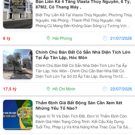
Bán Liền Kề 4 Tầng Vlasta Thủy Nguyên, 6 Tỷ,
87M2, Có Thang Máy ,
Biệt Thự Liền Kề Tại Vlasta Thủy Nguyên, Phường Thủy
Nguyên, Hải Phòng - Thành Phố Thủy Nguyên, Hải
Phòng Cũ Mang Đến Không Gian Sống Lý Tưởng Với
Diện Tích 87M2 Và Giá 6 Tỷ Vnd. Bất Động Sản Này
Được Thiết Kế Hiện Đại, Phù Hợp Cho Gia Đình Và
6 tỷ
Hải Phòng
21/07/2026
Các...
Chính Chủ Bán Đất Có Sẵn Nhà Diện Tích Lớn
Tại Ấp Tân Lập, Hóc Môn
Chính Chủ Bán Đất Có Sẵn Nhà Diện Tích Lớn Tại Ấp
Tân Lập, Hóc Môn - Chính Chủ Cần Bán Nhà Đất Có
Diện Tích Lớn Tại Số 23 Ấp Tân Lập, Đường Ttn12,
Huyện Hóc Môn (Đối Diện Nhà Số 50 Đường Ttn12).-
Bất Động Sản Phù Hợp Để Ở Lâu Dài, Đầu Tư Giữ Tài...
17,5 tỷ
Hồ Chí Minh
22/07/2026
Thẩm Định Giá Bất Động Sản Cần Xem Xét
Những Yếu Tố Nào?
Ngoài Vị Trí Và Diện Tích Đất, Đơn Vị Thẩm Định Còn
Đánh Giá Hiện Trạng Công Trình, Kết Cấu Xây Dựng,
Tuổi Thọ, Pháp Lý Và Khả Năng Khai Thác Của Tài Sản.
Đây Là Những Yếu Tố Quan Trọng Để Xác Định Giá Trị