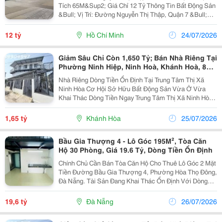
Tích 65M&Sup2; Giá Chỉ 12 Tỷ Thông Tin Bất Động Sản
&Bull; Vị Trí: Đường Nguyễn Thị Thập, Quận 7 &Bull;
Diện Tích: 65M&Sup2; &Bull; Giá Bán: 12 Tỷ (Có
Thương Lượng) &Bull; Pháp Lý: Sổ Hồng...
12 tỷ
Hồ Chí Minh
24/07/2026
Giảm Sâu Chỉ Còn 1,650 Tỷ; Bán Nhà Riêng Tại
Phường Ninh Hiệp, Ninh Hoà, Khánh Hoà, 83,4
M²
Nhà Riêng Dòng Tiền Ổn Định Tại Trung Tâm Thị Xã
Ninh Hòa Cơ Hội Sở Hữu Bất Động Sản Vừa Ở Vừa
Khai Thác Dòng Tiền Ngay Trung Tâm Thị Xã Ninh Hòa,
Vị Trí Chiến Lược Kết Nối Đầy Đủ Tiện Ích Đô Thị. Thông
Tin Chi Tiết: Vị Trí: Khu Vực Trung Tâm...
1,65 tỷ
Khánh Hòa
25/07/2026
Bầu Gia Thượng 4 - Lô Góc 195M², Tòa Căn
Hộ 30 Phòng, Giá 19.6 Tỷ, Dòng Tiền Ổn Định
Chính Chủ Cần Bán Tòa Căn Hộ Cho Thuê Lô Góc 2 Mặt
Tiền Đường Bầu Gia Thượng 4, Phường Hòa Thọ Đông,
Đà Nẵng. Tài Sản Đang Khai Thác Ổn Định Với Dòng
Tiền Cao, Phù Hợp Nhà Đầu Tư Tìm Kiếm Bất Động Sản
Tạo Thu Nhập Bền Vững Và Gia Tăng Giá Trị Lâu...
19,6 tỷ
Đà Nẵng
26/07/2026