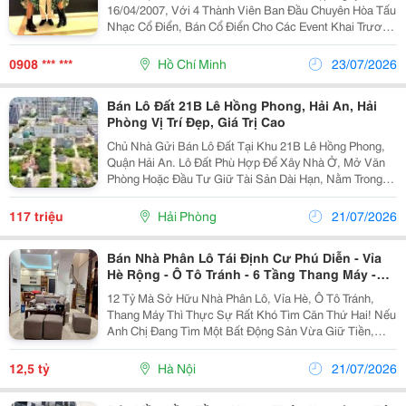
16/04/2007, Với 4 Thành Viên Ban Đầu Chuyên Hòa Tấu
Nhạc Cổ Điển, Bán Cổ Điển Cho Các Event Khai Trương
Showroom , Ra Mắt Mẫu Xe Hơi Mới, Khai Trương Bất
Động Sản Mới, Tiệc Cưới Đại Gia Tại Các Khách Sạn 5
0908 *** ***
Hồ Chí Minh
23/07/2026
S
Bán Lô Đất 21B Lê Hồng Phong, Hải An, Hải
Phòng Vị Trí Đẹp, Giá Trị Cao
Chủ Nhà Gửi Bán Lô Đất Tại Khu 21B Lê Hồng Phong,
Quận Hải An. Lô Đất Phù Hợp Để Xây Nhà Ở, Mở Văn
Phòng Hoặc Đầu Tư Giữ Tài Sản Dài Hạn, Nằm Trong
Khu Dân Cư Quy Hoạch Đồng Bộ, Hạ Tầng Hoàn Thiện
Và Giá Trị Bất Động Sản Luôn Được Đánh Giá Cao.
117 triệu
Hải Phòng
21/07/2026
Khu...
Bán Nhà Phân Lô Tái Định Cư Phú Diễn - Vỉa
Hè Rộng - Ô Tô Tránh - 6 Tầng Thang Máy -
Văn Phòng Kinh Doanh Đỉnh, 47M² Nhỉnh 12
12 Tỷ Mà Sở Hữu Nhà Phân Lô, Vỉa Hè, Ô Tô Tránh,
Tỷ
Thang Máy Thì Thực Sự Rất Khó Tìm Căn Thứ Hai! Nếu
Anh Chị Đang Tìm Một Bất Động Sản Vừa Giữ Tiền,
Vừa Khai Thác Kinh Doanh, Vừa Có Giá Trị Tăng
Trưởng Lâu Dài, Thì Đây Là Sản Phẩm Rất Đáng
12,5 tỷ
Hà Nội
21/07/2026
Xuống...