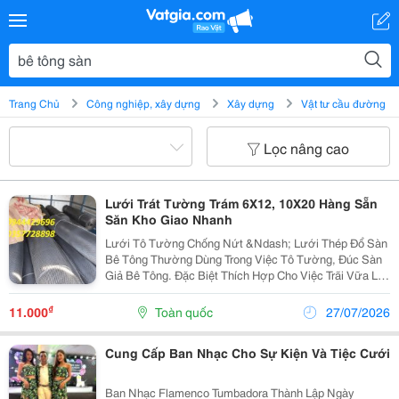
Trang Chủ
Công nghiệp, xây dựng
Xây dựng
Vật tư cầu đường
Lọc nâng cao
Lưới Trát Tường Trám 6X12, 10X20 Hàng Sẵn
Săn Kho Giao Nhanh
Lưới Tô Tường Chống Nứt &Ndash; Lưới Thép Đổ Sàn
Bê Tông Thường Dùng Trong Việc Tô Tường, Đúc Sàn
Giả Bê Tông. Đặc Biệt Thích Hợp Cho Việc Trãi Vữa Lát
Gạch Men Lên Bề Mặt Tấm Cemboard Ứng Dụng Chống
Nứt Tường, Đỗ Sàn Bêtông, Sàn Cemboard Giả Đúc. ...
₫
11.000
Toàn quốc
27/07/2026
Cung Cấp Ban Nhạc Cho Sự Kiện Và Tiệc Cưới
Ban Nhạc Flamenco Tumbadora Thành Lập Ngày