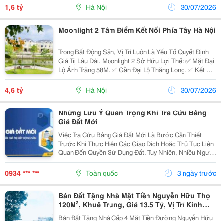
Đã Có Cơ Hội Sở Hữu Căn Duplex 3Pn &Ndash;...
1,6 tỷ
Hà Nội
30/07/2026
Moonlight 2 Tâm Điểm Kết Nối Phía Tây Hà Nội
Trong Bất Động Sản, Vị Trí Luôn Là Yếu Tố Quyết Định
Giá Trị Lâu Dài. Moonlight 2 Sở Hữu Lợi Thế: ✅ Mặt Đại
Lộ Ánh Trăng 58M. ✅ Gần Đại Lộ Thăng Long. ✅ Kết Nối
Vành Đai 3.5. ✅ Liền Kề Đường 70. ✅ Thuận Tiện Di
Chuyển Về Mỹ Đình, Nam Từ Liêm Và Các...
4,6 tỷ
Hà Nội
30/07/2026
Những Lưu Ý Quan Trọng Khi Tra Cứu Bảng
Giá Đất Mới
Việc Tra Cứu Bảng Giá Đất Mới Là Bước Cần Thiết
Trước Khi Thực Hiện Các Giao Dịch Hoặc Thủ Tục Liên
Quan Đến Quyền Sử Dụng Đất. Tuy Nhiên, Nhiều Người
Vẫn Nhầm Lẫn Giữa Bảng Giá Đất Và Giá Trị Thực Tế
Của Bất Động Sản, Dẫn Đến Những Đánh Giá Chưa...
0934 *** ***
Toàn quốc
3 ngày trước
Bán Đất Tặng Nhà Mặt Tiền Nguyễn Hữu Thọ
120M², Khuê Trung, Giá 13.5 Tỷ, Vị Trí Kinh
Doanh Đẹp
Bán Đất Tặng Nhà Cấp 4 Mặt Tiền Đường Nguyễn Hữu