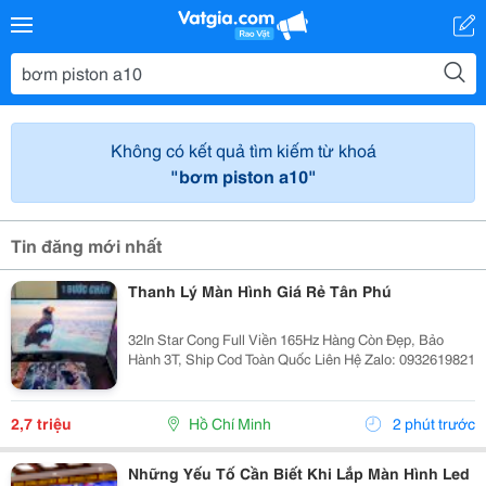
Không có kết quả tìm kiếm từ khoá
"bơm piston a10"
Tin đăng mới nhất
Thanh Lý Màn Hình Giá Rẻ Tân Phú
32In Star Cong Full Viền 165Hz Hàng Còn Đẹp, Bảo
Hành 3T, Ship Cod Toàn Quốc Liên Hệ Zalo: 0932619821
2,7 triệu
Hồ Chí Minh
2 phút trước
Những Yếu Tố Cần Biết Khi Lắp Màn Hình Led