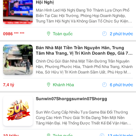
Hội Nghị
Màn Hình Led Hội Nghị Đang Trở Thành Lựa Chọn Phổ
Biến Tại Các Hội Trường, Phòng Họp Doanh Nghiệp,
Trung Tâm Hội Nghị Và Không Gian Tổ Chức Sự Kiện
Nhờ Khả Năng Hiển Thị Hình Ảnh Lớn, Rõ Nét Và Ổn
Định. Tuy Nhiên, Để Lựa Chọn Được Hệ Thống...
0986 *** ***
Toàn quốc
2 phút trước
Bán Nhà Mặt Tiền Trần Nguyên Hãn, Trung
Tâm Nha Trang, Vị Trí Kinh Doanh Đẹp, Giá 7,4
Tỷ
Chính Chủ Gửi Bán Nhà Mặt Tiền Đường Trần Nguyên
Hãn, Phường Phước Hòa, Thành Phố Nha Trang, Khánh
Hòa, Sở Hữu Vị Trí Kinh Doanh Sầm Uất, Phù Hợp Mở
Cửa Hàng, Văn Phòng, Showroom Hoặc Đầu Tư Cho
Thuê Lâu Dài. Thông Tin Chi Tiết. - Địa Chỉ: Số...
7,4 tỷ
Khánh Hòa
6 phút trước
Sunwin07Shorggsunwin07Shorgg
Sun Win Cung Cấp Nhiều Tựa Game Bài Đổi Thưởng
Cùng Các Hình Thức Giải Trí Đa Dạng Trên Một Nền
Tảng Hiện Đại. Hệ Thống Được Thiết Kế Để Vận Hành
Ổn Định, Truy Cập Nhanh Và Tương Thích Với Nhiều
Thiết Bị. Bên Cạnh Đó, Các Tính Năng Bảo Mật Cũng
10 triệu
Toàn quốc
13 phút trước