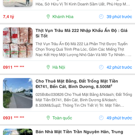
Hòa, Sở Hữu Vị Trí Kinh Doanh Sầm Uất, Phù Hợp Mở
Cửa Hàng, Văn Phòng, Showroom Hoặc Đầu Tư Cho
Thuê Lâu Dài. Thông Tin Chi Tiết. - Địa Chỉ: Số...
7,4 tỷ
Khánh Hòa
39 phút trước
Thịt Vụn Trâu Mã 222 Nhập Khẩu Ấn Độ : Giá
Sỉ Tốt
Thịt Vụn Trâu Ấn Độ Mã 222 Là Phần Thịt Được Tuyển
Chọn Trong Quá Trình Pha Lóc, Gồm Các Miếng Thịt
Nạc Kết Hợp Một Lượng Nhỏ Gân Và Mỡ Tự Nhiên . Tỷ
Lệ Này Giúp Thịt Giữ Được Độ Mềm, Vị Ngọt Và
Hương Thơm Đặc Trưng Sau Khi Chế Biến. Sản
0911 *** ***
Hà Nội
42 phút trước
Phẩm...
Cho Thuê Mặt Bằng, Đất Trống Mặt Tiền
Đt741, Bến Cát, Bình Dương, 8.500M²
025Bdbc030826 Cho Thuê Mặt Bằng &Ndash; Đất Trống
Mặt Tiền Đt741, Bến Cát, Bình Dương &Ndash;
8.500M&Sup2; Thông Tin Chi Tiết Vị Trí: Mặt Tiền
Đường Đt741, Tp. Bến Cát, Bình Dương. Tổng Diện
Tích: 8.500M&Sup2; Hiện Trạng: Đất Nông Nghiệp,
0931 *** ***
Toàn quốc
49 phút trước
Quy...
Bán Nhà Mặt Tiền Trần Nguyên Hãn, Trung