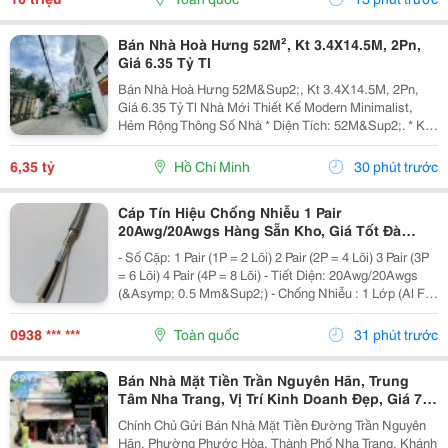
Được...
Bán Nhà Hoà Hưng 52M², Kt 3.4X14.5M, 2Pn,
Giá 6.35 Tỷ Tl
Bán Nhà Hoà Hưng 52M&Sup2;, Kt 3.4X14.5M, 2Pn,
Giá 6.35 Tỷ Tl Nhà Mới Thiết Kế Modern Minimalist,
Hẻm Rộng Thông Số Nhà * Diện Tích: 52M&Sup2;. * Kt:
3.4M X 14.5M. * Kết Cấu: 1 Trệt 1 Lầu. * Chủ Hỗ Trợ
Hoàn Thiện Thêm 1 Phòng Ngủ Trước Khi Bàn...
6,35 tỷ
Hồ Chí Minh
30 phút trước
Cáp Tín Hiệu Chống Nhiễu 1 Pair
20Awg/20Awgs Hàng Sẵn Kho, Giá Tốt Đà
Nẵng, Huế
- Số Cặp: 1 Pair (1P = 2 Lõi) 2 Pair (2P = 4 Lõi) 3 Pair (3P
= 6 Lõi) 4 Pair (4P = 8 Lõi) - Tiết Diện: 20Awg/20Awgs
(&Asymp; 0.5 Mm&Sup2;) - Chống Nhiễu : 1 Lớp (Al Foil
)/ 2 Lớp Chống Nhiễu (Al Foil + Lớp Lưới Chống Nhiễu) -
Vật Liệu: Đồng...
0938 *** ***
Toàn quốc
31 phút trước
Bán Nhà Mặt Tiền Trần Nguyên Hãn, Trung
Tâm Nha Trang, Vị Trí Kinh Doanh Đẹp, Giá 7,4
Tỷ
Chính Chủ Gửi Bán Nhà Mặt Tiền Đường Trần Nguyên
Hãn, Phường Phước Hòa, Thành Phố Nha Trang, Khánh