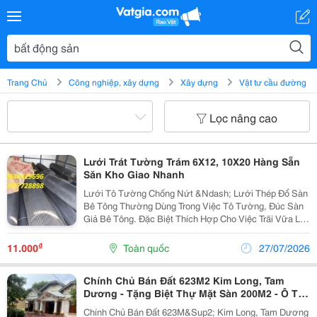
Trang Chủ
Công nghiệp, xây dựng
Xây dựng
Vật tư cầu đường
Lọc nâng cao
Lưới Trát Tường Trám 6X12, 10X20 Hàng Sẵn
Săn Kho Giao Nhanh
Lưới Tô Tường Chống Nứt &Ndash; Lưới Thép Đổ Sàn
Bê Tông Thường Dùng Trong Việc Tô Tường, Đúc Sàn
Giả Bê Tông. Đặc Biệt Thích Hợp Cho Việc Trãi Vữa Lát
Gạch Men Lên Bề Mặt Tấm Cemboard Ứng Dụng Chống
Nứt Tường, Đỗ Sàn Bêtông, Sàn Cemboard Giả Đúc. ...
₫
11.000
Toàn quốc
27/07/2026
Chính Chủ Bán Đất 623M2 Kim Long, Tam
Dương - Tặng Biệt Thự Mặt Sàn 200M2 - Ô Tô
Vào Đất - Chỉ 5,X Tỷ
Chính Chủ Bán Đất 623M&Sup2; Kim Long, Tam Dương