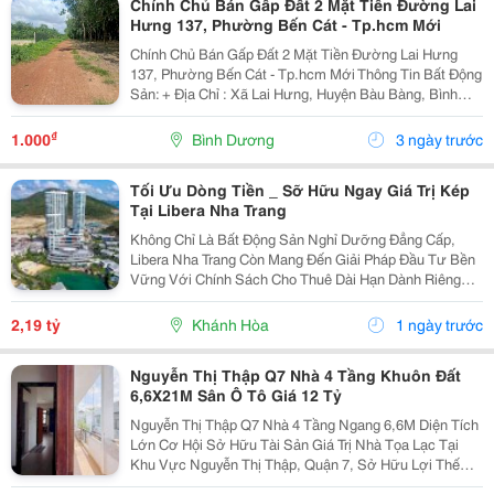
Chính Chủ Bán Gấp Đất 2 Mặt Tiền Đường Lai
Hưng 137, Phường Bến Cát - Tp.hcm Mới
Chính Chủ Bán Gấp Đất 2 Mặt Tiền Đường Lai Hưng
137, Phường Bến Cát - Tp.hcm Mới Thông Tin Bất Động
Sản: + Địa Chỉ : Xã Lai Hưng, Huyện Bàu Bàng, Bình
Dương (Cũ) + Tổng Diện Tích: Gần 4.000M&Sup2;. +
Thổ Cư: 658M&Sup2;. =≫ Giá Chỉ 3...
₫
1.000
Bình Dương
3 ngày trước
Tối Ưu Dòng Tiền _ Sỡ Hữu Ngay Giá Trị Kép
Tại Libera Nha Trang
Không Chỉ Là Bất Động Sản Nghỉ Dưỡng Đẳng Cấp,
Libera Nha Trang Còn Mang Đến Giải Pháp Đầu Tư Bền
Vững Với Chính Sách Cho Thuê Dài Hạn Dành Riêng
Cho Chủ Sở Hữu Sanhome, Paramount Và Vega Alora
Residences ✨ Chính Sách Hấp Dẫn: Sanhome: Thu
2,19 tỷ
Khánh Hòa
1 ngày trước
Nhập Ước...
Nguyễn Thị Thập Q7 Nhà 4 Tầng Khuôn Đất
6,6X21M Sân Ô Tô Giá 12 Tỷ
Nguyễn Thị Thập Q7 Nhà 4 Tầng Ngang 6,6M Diện Tích
Lớn Cơ Hội Sở Hữu Tài Sản Giá Trị Nhà Tọa Lạc Tại
Khu Vực Nguyễn Thị Thập, Quận 7, Sở Hữu Lợi Thế
Khuôn Đất Rộng, Mặt Ngang Đẹp, Phù Hợp Cho Khách