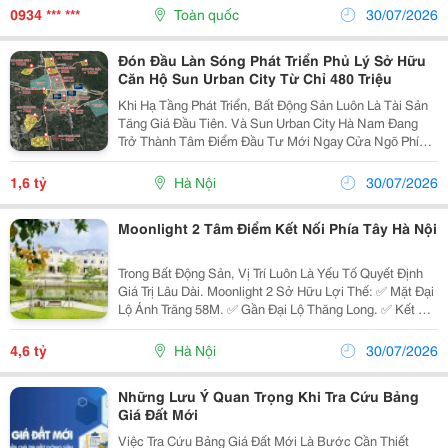
Tất. Việc Xác Minh Giấy Chứng Nhận Quyền Sử Dụng...
0934 *** ***
Toàn quốc
30/07/2026
Đón Đầu Làn Sóng Phát Triển Phủ Lý Sở Hữu
Căn Hộ Sun Urban City Từ Chỉ 480 Triệu
Khi Hạ Tầng Phát Triển, Bất Động Sản Luôn Là Tài Sản
Tăng Giá Đầu Tiên. Và Sun Urban City Hà Nam Đang
Trở Thành Tâm Điểm Đầu Tư Mới Ngay Cửa Ngõ Phía
Nam Thủ Đô. ✨ Chỉ Từ 480 Triệu Vốn Tự Có , Anh/Chị
Đã Có Cơ Hội Sở Hữu Căn Duplex 3Pn &Ndash;...
1,6 tỷ
Hà Nội
30/07/2026
Moonlight 2 Tâm Điểm Kết Nối Phía Tây Hà Nội
Trong Bất Động Sản, Vị Trí Luôn Là Yếu Tố Quyết Định
Giá Trị Lâu Dài. Moonlight 2 Sở Hữu Lợi Thế: ✅ Mặt Đại
Lộ Ánh Trăng 58M. ✅ Gần Đại Lộ Thăng Long. ✅ Kết Nối
Vành Đai 3.5. ✅ Liền Kề Đường 70. ✅ Thuận Tiện Di
Chuyển Về Mỹ Đình, Nam Từ Liêm Và Các...
4,6 tỷ
Hà Nội
30/07/2026
Những Lưu Ý Quan Trọng Khi Tra Cứu Bảng
Giá Đất Mới
Việc Tra Cứu Bảng Giá Đất Mới Là Bước Cần Thiết