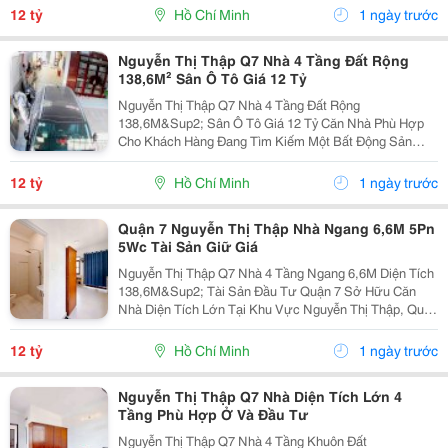
Hàng Đang Tìm Kiếm Bất Động Sản Vừa Để Ở Vừa Có
12 tỷ
Hồ Chí Minh
1 ngày trước
Khả...
Nguyễn Thị Thập Q7 Nhà 4 Tầng Đất Rộng
138,6M² Sân Ô Tô Giá 12 Tỷ
Nguyễn Thị Thập Q7 Nhà 4 Tầng Đất Rộng
138,6M&Sup2; Sân Ô Tô Giá 12 Tỷ Căn Nhà Phù Hợp
Cho Khách Hàng Đang Tìm Kiếm Một Bất Động Sản
Diện Tích Lớn Tại Quận 7, Vừa Đáp Ứng Nhu Cầu Ở
Rộng Rãi, Vừa Có Khả Năng Khai Thác Và Tích Lũy Tài
12 tỷ
Hồ Chí Minh
1 ngày trước
Sản Lâu Dài. Sở...
Quận 7 Nguyễn Thị Thập Nhà Ngang 6,6M 5Pn
5Wc Tài Sản Giữ Giá
Nguyễn Thị Thập Q7 Nhà 4 Tầng Ngang 6,6M Diện Tích
138,6M&Sup2; Tài Sản Đầu Tư Quận 7 Sở Hữu Căn
Nhà Diện Tích Lớn Tại Khu Vực Nguyễn Thị Thập, Quận
7 &Ndash; Phù Hợp Với Khách Hàng Đang Tìm Kiếm
Một Bất Động Sản Có Quỹ Đất Đẹp, Công Năng Hoàn
12 tỷ
Hồ Chí Minh
1 ngày trước
Chỉnh...
Nguyễn Thị Thập Q7 Nhà Diện Tích Lớn 4
Tầng Phù Hợp Ở Và Đầu Tư
Nguyễn Thị Thập Q7 Nhà 4 Tầng Khuôn Đất