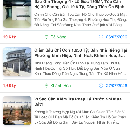
Bầu Gia Thượng 4 - Lô Góc 195M², Tòa Căn
Hộ 30 Phòng, Giá 19.6 Tỷ, Dòng Tiền Ổn Định
Chính Chủ Cần Bán Tòa Căn Hộ Cho Thuê Lô Góc 2 Mặt
Tiền Đường Bầu Gia Thượng 4, Phường Hòa Thọ Đông,
Đà Nẵng. Tài Sản Đang Khai Thác Ổn Định Với Dòng
Tiền Cao, Phù Hợp Nhà Đầu Tư Tìm Kiếm Bất Động Sản
Tạo Thu Nhập Bền Vững Và Gia Tăng Giá Trị Lâu...
19,6 tỷ
Đà Nẵng
26/07/2026
Giảm Sâu Chỉ Còn 1,650 Tỷ; Bán Nhà Riêng Tại
Phường Ninh Hiệp, Ninh Hoà, Khánh Hoà, 83,4
M²
Nhà Riêng Dòng Tiền Ổn Định Tại Trung Tâm Thị Xã
Ninh Hòa Cơ Hội Sở Hữu Bất Động Sản Vừa Ở Vừa
Khai Thác Dòng Tiền Ngay Trung Tâm Thị Xã Ninh Hòa,
Vị Trí Chiến Lược Kết Nối Đầy Đủ Tiện Ích Đô Thị. Thông
Tin Chi Tiết: Vị Trí: Khu Vực Trung Tâm...
1,65 tỷ
Khánh Hòa
27/07/2026
Vì Sao Cần Kiểm Tra Pháp Lý Trước Khi Mua
Đất?
Không Ít Trường Hợp Người Mua Chỉ Quan Tâm Đến Vị
Trí Hoặc Giá Bán Mà Bỏ Qua Việc Kiểm Tra Hồ Sơ Pháp
Lý Của Bất Động Sản. Đây Là Nguyên Nhân Khiến
Nhiều Giao Dịch Phát Sinh Tranh Chấp Sau Khi Hoàn