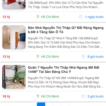
138,6M&Sup2; 5Pn 5Wc Giá 12 Tỷ Căn Nhà Tại Nguyễn
Thị Thập, Quận 7 Là Lựa Chọn Phù Hợp Cho Khách
Hàng Đang Tìm Kiếm Bất Động Sản Diện Tích Lớn,
Công Năng Đầy Đủ Và Có Khả Năng Khai Thác Lâu Dài.
12 tỷ
Hồ Chí Minh
1 ngày trước
Sở Hữu Khuôn...
Bán Nhà Nguyễn Thị Thập Q7 Đất Rộng Ngang
6,6M 4 Tầng Sân Ô Tô
Nguyễn Thị Thập Q7 Nhà 4 Tầng Đất 138,6M&Sup2;
5Pn 5Wc Giá 12 Tỷ Một Căn Nhà Phù Hợp Cho Khách
Hàng Đang Tìm Kiếm Bất Động Sản Có Diện Tích Đất
Lớn Tại Quận 7, Vừa Có Thể Sử Dụng Ngay Vừa Có
Phương Án Khai Thác Về Sau. Khuôn Đất 6,6 X 21M,
12 tỷ
Hồ Chí Minh
8 giờ trước
Diện...
Quận 7 Nguyễn Thị Thập Nhà Ngang 8M Đất
144M² Tài Sản Đáng Chú Ý
Nguyễn Thị Thập Q7 8X18M 144M&Sup2; Ngang 8M
Nhà Có Sẵn 16 Tỷ Không Gian Rộng, Khuôn Đất Đẹp,
Phù Hợp Với Khách Hàng Muốn Sở Hữu Bất Động Sản
Diện Tích Lớn Tại Quận 7. Căn Nhà Nằm Trên Khu Đất 8
X 18M, Tổng Diện Tích 144M&Sup2;, Mặt Ngang 8M.
16 tỷ
Hồ Chí Minh
5 giờ trước
Với...