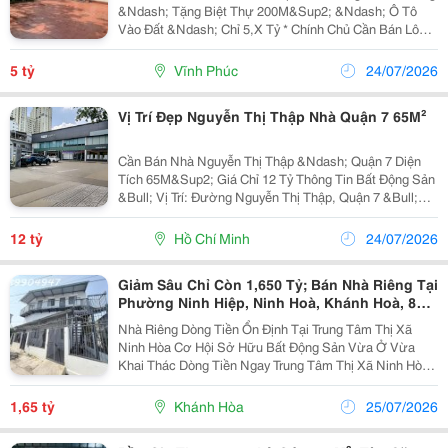
&Ndash; Tặng Biệt Thự 200M&Sup2; &Ndash; Ô Tô
Vào Đất &Ndash; Chỉ 5,X Tỷ * Chính Chủ Cần Bán Lô
Đất Đẹp Tại Kim Long, Tam Dương (Địa Chỉ Cũ), Tặng
Kèm Biệt Thự Mặt Sàn Khoảng 200M&Sup2;. Bất Động
5 tỷ
Vĩnh Phúc
24/07/2026
Sản...
Vị Trí Đẹp Nguyễn Thị Thập Nhà Quận 7 65M²
Cần Bán Nhà Nguyễn Thị Thập &Ndash; Quận 7 Diện
Tích 65M&Sup2; Giá Chỉ 12 Tỷ Thông Tin Bất Động Sản
&Bull; Vị Trí: Đường Nguyễn Thị Thập, Quận 7 &Bull;
Diện Tích: 65M&Sup2; &Bull; Giá Bán: 12 Tỷ (Có
Thương Lượng) &Bull; Pháp Lý: Sổ Hồng...
12 tỷ
Hồ Chí Minh
24/07/2026
Giảm Sâu Chỉ Còn 1,650 Tỷ; Bán Nhà Riêng Tại
Phường Ninh Hiệp, Ninh Hoà, Khánh Hoà, 83,4
M²
Nhà Riêng Dòng Tiền Ổn Định Tại Trung Tâm Thị Xã
Ninh Hòa Cơ Hội Sở Hữu Bất Động Sản Vừa Ở Vừa
Khai Thác Dòng Tiền Ngay Trung Tâm Thị Xã Ninh Hòa,
Vị Trí Chiến Lược Kết Nối Đầy Đủ Tiện Ích Đô Thị. Thông
Tin Chi Tiết: Vị Trí: Khu Vực Trung Tâm...
1,65 tỷ
Khánh Hòa
25/07/2026