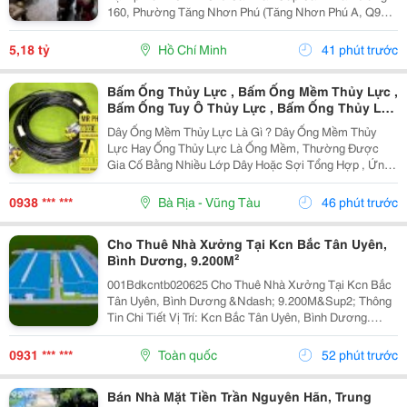
160, Phường Tăng Nhơn Phú (Tăng Nhơn Phú A, Q9
Cũ). Vị Trí Nhà Nằm Trong Khu Dân Cư Ổn Định, Giao
Thông Thuận Tiện Chỉ Vài Bước Là Ra Lã Xuân Oai,
5,18 tỷ
Hồ Chí Minh
41 phút trước
Lê...
Bấm Ống Thủy Lực , Bấm Ống Mềm Thủy Lực ,
Bấm Ống Tuy Ô Thủy Lực , Bấm Ống Thủy Lực
Bọc Lưới , Bấm Ống Thủy Lực Koman , Bấm
Dây Ống Mềm Thủy Lực Là Gì ? Dây Ống Mềm Thủy
Ống Thủy Lực Italy , Bấm Ống Thủy Lực 1Sn ,
Lực Hay Ống Thủy Lực Là Ống Mềm, Thường Được
Bấm Ống Thủy Lực 2Sn , Bấm Ống Thủy Lực
Gia Cố Bằng Nhiều Lớp Dây Hoặc Sợi Tổng Hợp , Ứng
4Sn
Dụng Để Vận Chuyển Chất Lỏng Thủy Lực Trong Hệ
Thống Thủy Lực. Những Ống Này Rất Cần Thiết Để
0938 *** ***
Bà Rịa - Vũng Tàu
46 phút trước
Truyền Lực...
Cho Thuê Nhà Xưởng Tại Kcn Bắc Tân Uyên,
Bình Dương, 9.200M²
001Bdkcntb020625 Cho Thuê Nhà Xưởng Tại Kcn Bắc
Tân Uyên, Bình Dương &Ndash; 9.200M&Sup2; Thông
Tin Chi Tiết Vị Trí: Kcn Bắc Tân Uyên, Bình Dương.
Tổng Diện Tích Khuôn Viên: 15.000M&Sup2; Diện Tích
Sử Dụng Tổng Diện Tích Xây Dựng: 9.200M&Sup2;...
0931 *** ***
Toàn quốc
52 phút trước
Bán Nhà Mặt Tiền Trần Nguyên Hãn, Trung