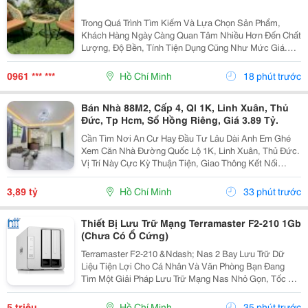
Trong Quá Trình Tìm Kiếm Và Lựa Chọn Sản Phẩm,
Khách Hàng Ngày Càng Quan Tâm Nhiều Hơn Đến Chất
Lượng, Độ Bền, Tính Tiện Dụng Cũng Như Mức Giá.
Thay Vì Chỉ Dựa Vào Quảng Cáo Hoặc Thông Tin Từ
Người Bán, Nhiều Người Có Xu Hướng Tìm Hiểu Thêm
0961 *** ***
Hồ Chí Minh
18 phút trước
Thông Tin...
Bán Nhà 88M2, Cấp 4, Ql 1K, Linh Xuân, Thủ
Đức, Tp Hcm, Sổ Hồng Riêng, Giá 3.89 Tỷ.
Cần Tìm Nơi An Cư Hay Đầu Tư Lâu Dài Anh Em Ghé
Xem Căn Nhà Đường Quốc Lộ 1K, Linh Xuân, Thủ Đức.
Vị Trí Này Cực Kỳ Thuận Tiện, Giao Thông Kết Nối
Nhanh Chóng, Cực Kỳ Phù Hợp Cho Khách Mua Để Giữ
Tài Sản Hoặc Cho Thuê Đều Rất Ổn Định. Thông Tin...
3,89 tỷ
Hồ Chí Minh
33 phút trước
Thiết Bị Lưu Trữ Mạng Terramaster F2-210 1Gb
(Chưa Có Ổ Cứng)
Terramaster F2-210 &Ndash; Nas 2 Bay Lưu Trữ Dữ
Liệu Tiện Lợi Cho Cá Nhân Và Văn Phòng Bạn Đang
Tìm Một Giải Pháp Lưu Trữ Mạng Nas Nhỏ Gọn, Tốc Độ
Ổn Định Và Hỗ Trợ Nhiều Tính Năng Sao Lưu?
Terramaster F2-210 Là Lựa Chọn Phù Hợp Cho Cá
5 triệu
Hồ Chí Minh
35 phút trước