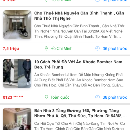
Nhân, Gia...
Cho Thuê Nhà Nguyên Căn Bình Thạnh , Gần
Nhà Thờ Thị Nghè
Cho Thuê Nhà Nguyên Căn Bình Thạnh , Gần Nhà Thờ
Thị Nghè * Nhà Nguyên Căn Tại 30/20A Xô Viết Nghệ
Tĩnh, Phường 19, Quận Bình Thạnh, Tp Hcm Vị Trí
Thuận Tiện, Khu Dân Cư Hiện Hữu, Di Chuyển Nhanh
Sang Trung Tâm. * Diện Tích 57M&Sup2; ( Ngang 4M,...
7,5 triệu
Hồ Chí Minh
36 phút trước
10 Cách Phối Đồ Với Áo Khoác Bomber Nam
Đẹp, Trẻ Trung
Áo Khoác Bomber Là Item Dễ Mặc Nhưng Không Phải
Ai Cũng Biết Phối Đồ Với Áo Khoác Bomber Nam Sao
Cho Phù Hợp. Chỉ Cần Thay Đổi Áo Bên Trong, Quần
Hoặc Giày, Bạn Đã Có Thể Tạo Nên Nhiều Outfit Khác
Nhau Để Đi Làm, Dạo Phố Hay Gặp Gỡ Bạn Bè. Trong...
0123 *** ***
Toàn quốc
38 phút trước
Bán Nhà 3 Tầng Đường 160, Phường Tăng
Nhơn Phú A, Q9, Thủ Đức, Tp Hcm. Dt 54M2,
Sổ Hồng Riêng. Giá 5,18 Tỷ
Cơ Hội Cực Tốt Cho Anh Chị Nào Đang Tìm Nơi An Cư
Tại Tp Hcm. Chính Chủ Cần Bán Gấp Căn Nhà Đường