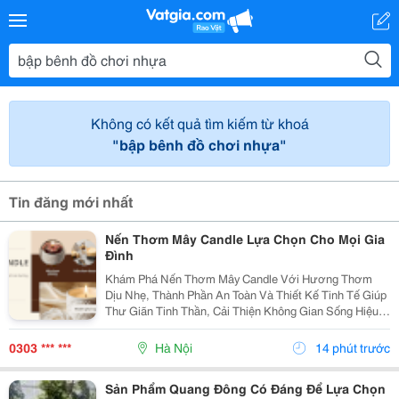
Không có kết quả tìm kiếm từ khoá
"bập bênh đồ chơi nhựa"
Tin đăng mới nhất
Nến Thơm Mây Candle Lựa Chọn Cho Mọi Gia
Đình
Khám Phá Nến Thơm Mây Candle Với Hương Thơm
Dịu Nhẹ, Thành Phần An Toàn Và Thiết Kế Tinh Tế Giúp
Thư Giãn Tinh Thần, Cải Thiện Không Gian Sống Hiệu
Quả. Nến Thơm Mây Candle &Ndash; Giải Pháp Thư
Giãn Cho Cuộc Sống Hiện Đại Trong Cuộc Sống Hiện...
0303 *** ***
Hà Nội
14 phút trước
Sản Phẩm Quang Đông Có Đáng Để Lựa Chọn