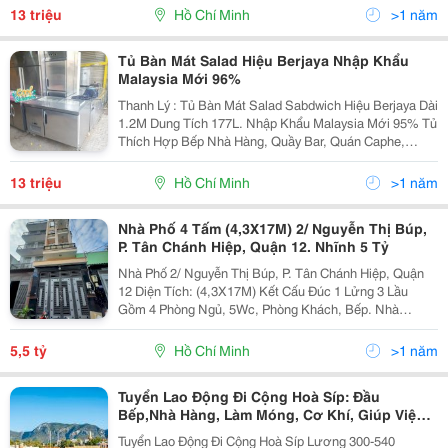
Bằng Inox 304 Chống Rỉ Sét Tuổi Thọ Cao....
13 triệu
Hồ Chí Minh
>1 năm
Tủ Bàn Mát Salad Hiệu Berjaya Nhập Khẩu
Malaysia Mới 96%
Thanh Lý : Tủ Bàn Mát Salad Sabdwich Hiệu Berjaya Dài
1.2M Dung Tích 177L. Nhập Khẩu Malaysia Mới 95% Tủ
Thích Hợp Bếp Nhà Hàng, Quầy Bar, Quán Caphe,
Khách Sạn... Khung Và Thân Được Làm Bằng Vật Liệu
Inox 304 Cao Cấp Sáng Bóng, Chống Rỉ Sét...
13 triệu
Hồ Chí Minh
>1 năm
Nhà Phố 4 Tấm (4,3X17M) 2/ Nguyễn Thị Búp,
P. Tân Chánh Hiệp, Quận 12. Nhĩnh 5 Tỷ
Nhà Phố 2/ Nguyễn Thị Búp, P. Tân Chánh Hiệp, Quận
12 Diện Tích: (4,3X17M) Kết Cấu Đúc 1 Lửng 3 Lầu
Gồm 4 Phòng Ngủ, 5Wc, Phòng Khách, Bếp. Nhà
Hướng Nam. Vị Trí Gần Chợ Gần Hiệp Thành City, Hẻm
Xe Hơi Thông 5M Thẳng...
5,5 tỷ
Hồ Chí Minh
>1 năm
Tuyển Lao Động Đi Cộng Hoà Síp: Đầu
Bếp,Nhà Hàng, Làm Móng, Cơ Khí, Giúp Việc,
Nông Nghiệp
Tuyển Lao Động Đi Cộng Hoà Síp Lương 300-540