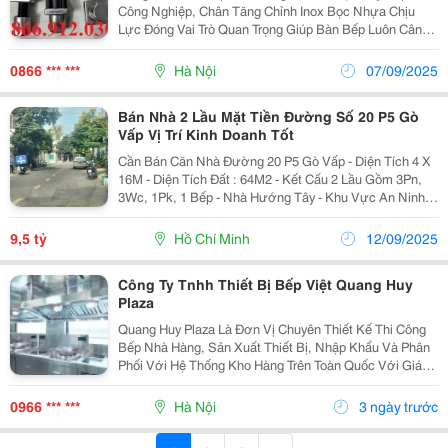
Công Nghiệp, Chân Tăng Chỉnh Inox Bọc Nhựa Chịu
Lực Đóng Vai Trò Quan Trọng Giúp Bàn Bếp Luôn Cân
Bằng, Chắc Chắn. Nhờ Thiết Kế Bọc Nhựa, Sản Phẩm
Có Khả Năng Chống Trượt , Đảm Bảo An Toàn Trong
0866 *** ***
Hà Nội
07/09/2025
Môi...
Bán Nhà 2 Lầu Mặt Tiền Đường Số 20 P5 Gò
Vấp Vị Trí Kinh Doanh Tốt
Cần Bán Căn Nhà Đường 20 P5 Gò Vấp - Diện Tích 4 X
16M - Diện Tích Đất : 64M2 - Kết Cấu 2 Lầu Gồm 3Pn,
3Wc, 1Pk, 1 Bếp - Nhà Hướng Tây - Khu Vực An Ninh ,
Gần Trường Học, Siêu Thị , Cách Bờ Kè 300M Nhà
Chính Chủ , Miễn Tiếp...
9,5 tỷ
Hồ Chí Minh
12/09/2025
Công Ty Tnhh Thiết Bị Bếp Việt Quang Huy
Plaza
Quang Huy Plaza Là Đơn Vị Chuyên Thiết Kế Thi Công
Bếp Nhà Hàng, Sản Xuất Thiết Bị, Nhập Khẩu Và Phân
Phối Với Hệ Thống Kho Hàng Trên Toàn Quốc Với Giá
Tốt Nhất. - Website: Https://Quanghuyplaza.com/ -
Fanpage: Https://Www.facebook.com/Quanghuypl...
0966 *** ***
Hà Nội
3 ngày trước