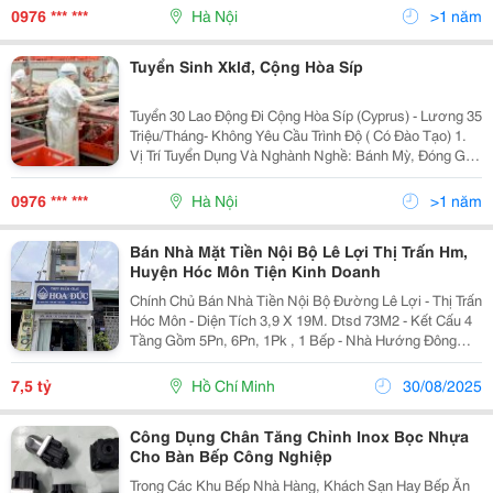
Nông Nghiệp:trồng Thu...
0976 *** ***
Hà Nội
>1 năm
Tuyển Sinh Xklđ, Cộng Hòa Síp
Tuyển 30 Lao Động Đi Cộng Hòa Síp (Cyprus) - Lương 35
Triệu/Tháng- Không Yêu Cầu Trình Độ ( Có Đào Tạo) 1.
Vị Trí Tuyển Dụng Và Nghành Nghề: Bánh Mỳ, Đóng Gói,
Đầu Bếp, Nhà Hàng, Khách Sạn, Massge, (18-38 Tuổi)
Nông Nghiệp:trồng Thu...
0976 *** ***
Hà Nội
>1 năm
Bán Nhà Mặt Tiền Nội Bộ Lê Lợi Thị Trấn Hm,
Huyện Hóc Môn Tiện Kinh Doanh
Chính Chủ Bán Nhà Tiền Nội Bộ Đường Lê Lợi - Thị Trấn
Hóc Môn - Diện Tích 3,9 X 19M. Dtsd 73M2 - Kết Cấu 4
Tầng Gồm 5Pn, 6Pn, 1Pk , 1 Bếp - Nhà Hướng Đông
Nam - Nhà Ở Thoáng Mát. Đang Kinh Doanh Tốt, Thích
Hợp Làm Ăn Lâu Dài. Khu An Ninh ,...
7,5 tỷ
Hồ Chí Minh
30/08/2025
Công Dụng Chân Tăng Chỉnh Inox Bọc Nhựa
Cho Bàn Bếp Công Nghiệp
Trong Các Khu Bếp Nhà Hàng, Khách Sạn Hay Bếp Ăn