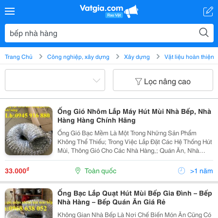
Trang Chủ
Công nghiệp, xây dựng
Xây dựng
Vật liệu hoàn thiện
Lọc nâng cao
Ống Gió Nhôm Lắp Máy Hút Mùi Nhà Bếp, Nhà
Hàng Hàng Chính Hãng
Ống Gió Bạc Mềm Là Một Trong Những Sản Phẩm
Không Thể Thiếu; Trong Việc Lắp Đặt Các Hệ Thống Hút
Mùi, Thông Gió Cho Các Nhà Hàng,; Quán Ăn, Nhà
Máy, Nhà Xưởng&Hellip;; Sản Phẩm Với Nhiều Kích Cỡ
Khác Nhau Từ D100, D125, D150,; D200, D250, D300,
₫
33.000
Toàn quốc
>1 năm
D350,...
Ống Bạc Lắp Quạt Hút Mùi Bếp Gia Đình – Bếp
Nhà Hàng – Bếp Quán Ăn Giá Rẻ
Không Gian Nhà Bếp Là Nơi Chế Biến Món Ăn Cũng Có