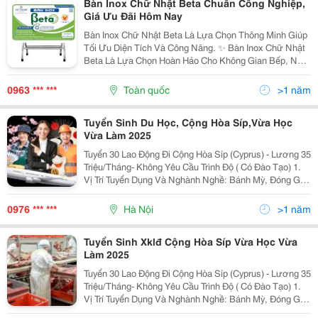
Bàn Inox Chữ Nhật Beta Chuẩn Công Nghiệp,
Giá Ưu Đãi Hôm Nay
Bàn Inox Chữ Nhật Beta Là Lựa Chọn Thông Minh Giúp
Tối Ưu Diện Tích Và Công Năng. ✨ Bàn Inox Chữ Nhật
Beta Là Lựa Chọn Hoàn Hảo Cho Không Gian Bếp, Nhà
Hàng, Quán Ăn. Kích Thước Dxrxc: 700 X 1200 X
760Mm , Phù Hợp Nhiều Diện Tích Sử Dụng. Bàn...
0963 *** ***
Toàn quốc
>1 năm
Tuyển Sinh Du Học, Cộng Hòa Síp,Vừa Học
Vừa Làm 2025
Tuyển 30 Lao Động Đi Cộng Hòa Síp (Cyprus) - Lương 35
Triệu/Tháng- Không Yêu Cầu Trình Độ ( Có Đào Tạo) 1.
Vị Trí Tuyển Dụng Và Nghành Nghề: Bánh Mỳ, Đóng Gói,
Đầu Bếp, Nhà Hàng, Khách Sạn, Massge, (18-38 Tuổi)
Nông Nghiệp:trồng Thu...
0976 *** ***
Hà Nội
>1 năm
Tuyển Sinh Xklđ Cộng Hòa Síp Vừa Học Vừa
Làm 2025
Tuyển 30 Lao Động Đi Cộng Hòa Síp (Cyprus) - Lương 35
Triệu/Tháng- Không Yêu Cầu Trình Độ ( Có Đào Tạo) 1.
Vị Trí Tuyển Dụng Và Nghành Nghề: Bánh Mỳ, Đóng Gói,
Đầu Bếp, Nhà Hàng, Khách Sạn, Massge, (18-38 Tuổi)