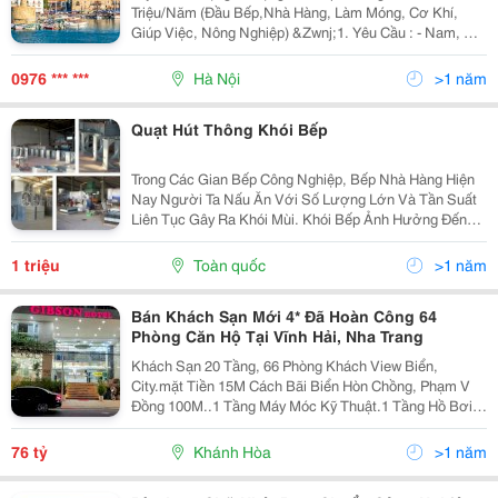
Triệu/Năm (Đầu Bếp,Nhà Hàng, Làm Móng, Cơ Khí,
Giúp Việc, Nông Nghiệp) &Zwnj;1. Yêu Cầu : - Nam, Nữ
Từ 18-55 Tuổi (Lưu Ý: 55 Tuổi Với Giúp Việc) - Sức
Khoẻ, Tư Pháp Tốt. Ưu Tiên Người Có Kinh N
0976 *** ***
Hà Nội
>1 năm
Quạt Hút Thông Khói Bếp
Trong Các Gian Bếp Công Nghiệp, Bếp Nhà Hàng Hiện
Nay Người Ta Nấu Ăn Với Số Lượng Lớn Và Tần Suất
Liên Tục Gây Ra Khói Mùi. Khói Bếp Ảnh Hưởng Đến
Thực Phẩm Và Sức Khỏe Nhân Viên, Có Thể Ảnh
Hưởng Đến Khách Hàng Đang Dùng Bữa. Quạt Hút Bếp
1 triệu
Toàn quốc
>1 năm
Công...
Bán Khách Sạn Mới 4* Đã Hoàn Công 64
Phòng Căn Hộ Tại Vĩnh Hải, Nha Trang
Khách Sạn 20 Tầng, 66 Phòng Khách View Biển,
City.mặt Tiền 15M Cách Bãi Biển Hòn Chồng, Phạm V
Đồng 100M..1 Tầng Máy Móc Kỹ Thuật.1 Tầng Hồ Bơi
Vô Cực, Phòng Gym.1 Tầng Bếp, Nhà Hàng.1 Tầng
Sảnh, Văn Phòng Làm Việc.1 Tầng Hầm Nhà Kho, Máy
76 tỷ
Khánh Hòa
>1 năm
Phát Điện...