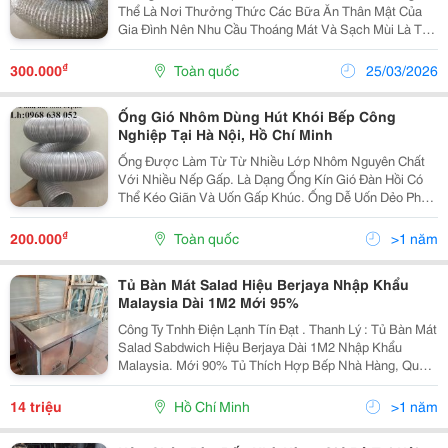
Thể Là Nơi Thưởng Thức Các Bữa Ăn Thân Mật Của
Gia Đình Nên Nhu Cầu Thoáng Mát Và Sạch Mùi Là Tất
Yếu. Để Có Một Không Gian Bếp Thông Thoáng
&Ndash; Không Có Mùi Của Thức Ăn/Dầu Mỡ Thì Bạn
₫
300.000
Toàn quốc
25/03/2026
Phải Lắp...
Ống Gió Nhôm Dùng Hút Khói Bếp Công
Nghiệp Tại Hà Nội, Hồ Chí Minh
Ống Được Làm Từ Từ Nhiều Lớp Nhôm Nguyên Chất
Với Nhiều Nếp Gấp. Là Dạng Ống Kín Gió Đàn Hồi Có
Thể Kéo Giãn Và Uốn Gấp Khúc. Ống Dễ Uốn Dẻo Phù
Hợp Với Các Hệ Thống Thông Thoáng Cho Nhà Bếp,
Nhà Hàng Lẩu Nướng, Phòng Tắm, Nhà...
₫
200.000
Toàn quốc
>1 năm
Tủ Bàn Mát Salad Hiệu Berjaya Nhập Khẩu
Malaysia Dài 1M2 Mới 95%
Công Ty Tnhh Điện Lạnh Tín Đạt . Thanh Lý : Tủ Bàn Mát
Salad Sabdwich Hiệu Berjaya Dài 1M2 Nhập Khẩu
Malaysia. Mới 90% Tủ Thích Hợp Bếp Nhà Hàng, Quầy
Bar, Quán Caphe... Tủ Được Thiết Kế Hoàn Toàn Bằng
Inox 304 Cao Cấp Sáng Bóng, Chống Rỉ Sét...
14 triệu
Hồ Chí Minh
>1 năm