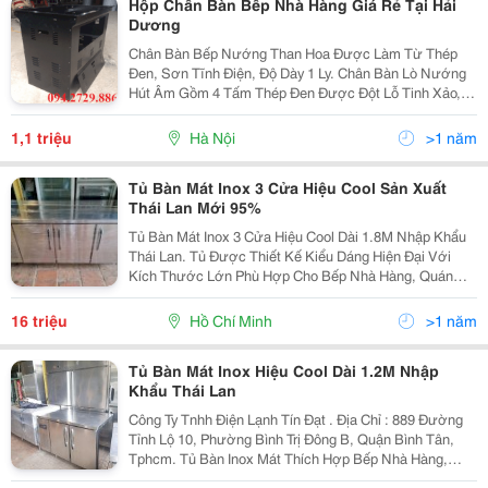
Hộp Chân Bàn Bếp Nhà Hàng Giá Rẻ Tại Hải
Dương
Chân Bàn Bếp Nướng Than Hoa Được Làm Từ Thép
Đen, Sơn Tĩnh Điện, Độ Dày 1 Ly. Chân Bàn Lò Nướng
Hút Âm Gồm 4 Tấm Thép Đen Được Đột Lỗ Tinh Xảo,
Thẩm Mỹ Bằng Máy Móc Hiện Đại. Ở Giữa Có Thêm Hai
Thanh Giằng Để Cố...
1,1 triệu
Hà Nội
>1 năm
Tủ Bàn Mát Inox 3 Cửa Hiệu Cool Sản Xuất
Thái Lan Mới 95%
Tủ Bàn Mát Inox 3 Cửa Hiệu Cool Dài 1.8M Nhập Khẩu
Thái Lan. Tủ Được Thiết Kế Kiểu Dáng Hiện Đại Với
Kích Thước Lớn Phù Hợp Cho Bếp Nhà Hàng, Quán
Ăn, Khách Sạn,Bếp Ăn Công Nghiệp.... Inox Từ Trong
Ra Ngoài Cao Cấp Có Độ Bền Cao, Chống Gỉ Sét, Dễ...
16 triệu
Hồ Chí Minh
>1 năm
Tủ Bàn Mát Inox Hiệu Cool Dài 1.2M Nhập
Khẩu Thái Lan
Công Ty Tnhh Điện Lạnh Tín Đạt . Địa Chỉ : 889 Đường
Tỉnh Lộ 10, Phường Bình Trị Đông B, Quận Bình Tân,
Tphcm. Tủ Bàn Inox Mát Thích Hợp Bếp Nhà Hàng,
Quầy Bar, Quán Caphe , Tủ Được Thiết Kế Hoàn Toàn