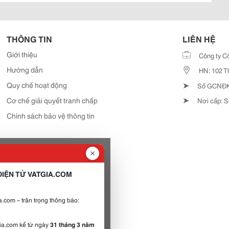
THÔNG TIN
LIÊN HỆ
Giới thiệu
Công ty C
Hướng dẫn
HN: 102 T
➤
Quy chế hoạt động
Số GCNĐKD
➤
Cơ chế giải quyết tranh chấp
Nơi cấp: S
Chính sách bảo vệ thông tin
IỆN TỬ VATGIA.COM
.com – trân trọng thông báo:
gia.com kể từ ngày
31 tháng 3 năm