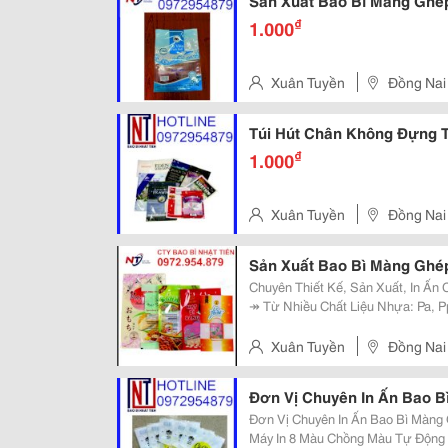
Sản Xuất Bao Bì Màng Ghép
₫
1.000
Xuân Tuyền
Đồng Nai
Túi Hút Chân Không Đựng T
₫
1.000
Xuân Tuyền
Đồng Nai
Sản Xuất Bao Bì Màng Ghép
Chuyên Thiết Kế, Sản Xuất, In Ấn 
↠ Từ Nhiều Chất Liệu Nhựa: Pa, Pp, Pe, 
Cho Các Ngành: Hóa Mỹ Phẩm, Th
Dược Phẩm, May Mặc,...
Xuân Tuyền
Đồng Nai
Đơn Vị Chuyên In Ấn Bao B
Đơn Vị Chuyên In Ấn Bao Bì Màng
Máy In 8 Màu Chồng Màu Tự Động Tr