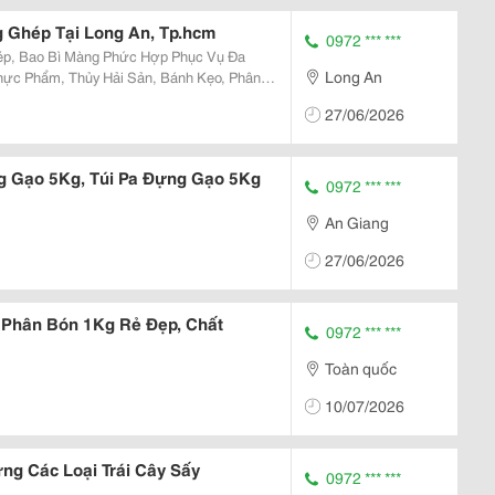
g Ghép Tại Long An, Tp.hcm
0972 *** ***
ép, Bao Bì Màng Phức Hợp Phục Vụ Đa
Long An
ực Phẩm, Thủy Hải Sản, Bánh Kẹo, Phân
iểu Dáng Đa Dạng:
27/06/2026
ưng, Túi...
g Gạo 5Kg, Túi Pa Đựng Gạo 5Kg
0972 *** ***
An Giang
27/06/2026
 Phân Bón 1Kg Rẻ Đẹp, Chất
0972 *** ***
Toàn quốc
10/07/2026
ng Các Loại Trái Cây Sấy
0972 *** ***