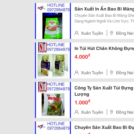
Sản Xuất In Ấn Bao Bì Màn
Chuyên Sản Xuất Bao Bì Màng Gh
Dạng Ngành Nghề Và Lĩnh Vực: Th
Bón, Gạo, Dược Phẩm, Mỹ Phẩm, May Mặc... Với Nhiều K
Túi Ép 3 Biên, Túi 4 Cạnh, Túi Ép L
Xuân Tuyền
Đồng Nai
In Túi Hút Chân Không Đựn
₫
4.000
Xuân Tuyền
Đồng Nai
Công Ty Sản Xuất Túi Đựng
Lượng
₫
1.000
Xuân Tuyền
Đồng Nai
Chuyên Sản Xuất Bao Bì Đự
₫