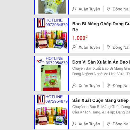
Opp/Mcpp, Pet/ Mpet/ Lldpe, Pet/
Phẩm, Thủy Sản, Phân Bón, Hóa...
Xuân Tuyền
Đồng Nai
Bao Bì Màng Ghép Dạng Cu
Rẻ
₫
1.000
Xuân Tuyền
Đồng Nai
Đơn Vị Sản Xuất In Ấn Bao
Chuyên Sản Xuất Bao Bì Màng Gh
Dạng Ngành Nghề Và Lĩnh Vực: Th
Bón, Gạo, Dược Phẩm, Mỹ Phẩm, May Mặc... Với Nhiều K
Túi Ép 3 Biên, Túi 4 Cạnh, Túi Ép L
Xuân Tuyền
Đồng Nai
Sản Xuất Cuộn Màng Ghép 
Chuyên In Bao Bì Màng Ghép Dạng 
Cầu Khách Hàng. &Hellip; Dạng B
Động. Để Đóng Gói Sản Phẩm Như
Màng Nước Mía, Bánh Kẹo, Trà, Cà 
Xuân Tuyền
Đồng Nai