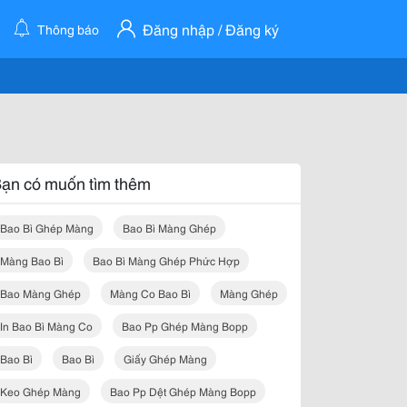
Đăng nhập / Đăng ký
Thông báo
ạn có muốn tìm thêm
Bao Bì Ghép Màng
Bao Bì Màng Ghép
Màng Bao Bì
Bao Bì Màng Ghép Phức Hợp
Bao Màng Ghép
Màng Co Bao Bì
Màng Ghép
In Bao Bì Màng Co
Bao Pp Ghép Màng Bopp
Bao Bì
Bao Bì
Giấy Ghép Màng
Keo Ghép Màng
Bao Pp Dệt Ghép Màng Bopp