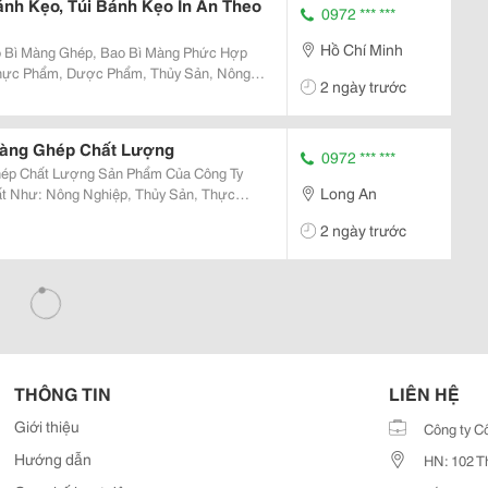
nh Kẹo, Túi Bánh Kẹo In Ấn Theo
0972 *** ***
Hồ Chí Minh
o Bì Màng Ghép, Bao Bì Màng Phức Hợp
hực Phẩm, Dược Phẩm, Thủy Sản, Nông
2 ngày trước
ất, May Mặc, Vật Liệu Xây Dựng. Chúng
Yêu Cầu Của Quý...
 Màng Ghép Chất Lượng
0972 *** ***
 Sản Phẩm Của Công Ty
Long An
t Như: Nông Nghiệp, Thủy Sản, Thực
Lọc,
2 ngày trước
, In Ấn Rõ Nét, Nổi Bật. ✔ Đảm Bảo...
THÔNG TIN
LIÊN HỆ
Giới thiệu
Công ty C
Hướng dẫn
HN: 102 T