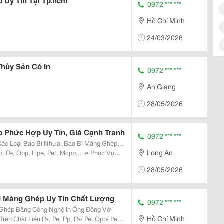
 Uy Tín Tại Tp.hcm
0972 *** ***
Hồ Chí Minh
24/03/2026
hủy Sản Có In
0972 *** ***
An Giang
28/05/2026
 Phức Hợp Uy Tín, Giá Cạnh Tranh
0972 *** ***
Các Loại Bao Bì Nhựa, Bao Bì Màng Ghép,..
Long An
Opp, Llpe, Pet, Mcpp,.. ↠ Phục Vụ
ực Phẩm Đông L, Bánh Kẹo, Thủy Sản,
28/05/2026
ì Màng Ghép Uy Tín Chất Lượng
0972 *** ***
 Ghép Bằng Công Nghệ In Ống Đồng Với
Hồ Chí Minh
ên Chất Liệu Pa, Pe, Pp, Pa/ Pe, Opp/ Pe,