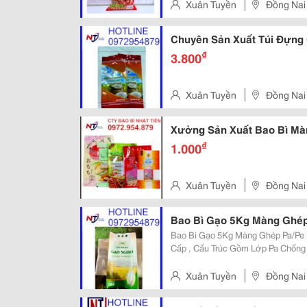
Xuân Tuyền
Đồng Nai
Chuyên Sản Xuất Túi Đựng
₫
3.800
Xuân Tuyền
Đồng Nai
Xưởng Sản Xuất Bao Bì M
₫
1.000
Xuân Tuyền
Đồng Nai
Bao Bì Gạo 5Kg Màng Ghép
Bao Bì Gạo 5Kg Màng Ghép Pa/Pe
Cấp , Cấu Trúc Gồm Lớp Pa Chống 
Này Có Độ Dày 140 - 150Mic (Kíc
Chân Không Hoàn Hảo, Chống Ẩm 
Xuân Tuyền
Đồng Nai