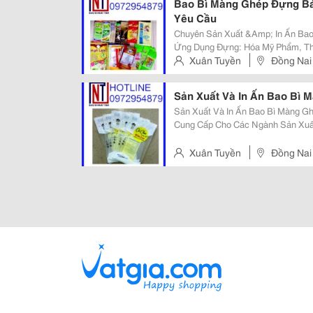
Bao Bì Màng Ghép Đựng Bá
Yêu Cầu
Chuyên Sản Xuất &Amp; In Ấn Ba
Ứng Dụng Đựng: Hóa Mỹ Phẩm, T
Dược, Thức Ăn Chăn Nuôi, Hóa Ch
Xuân Tuyền
Đồng Nai
Tôi Có Thể In Ấn Chính Xác Theo 
Sản Xuất Và In Ấn Bao Bì
Sản Xuất Và In Ấn Bao Bì Màng Ghép Chất Lượng
Cung Cấp Cho Các Ngành Sản Xuấ
Phẩm, Dược Phẩm, Hóa Mỹ Phẩm,.. Mẫu Mã Đa Dạng, Chất Liệu Chọn 
Bền Đẹp
Xuân Tuyền
Đồng Nai