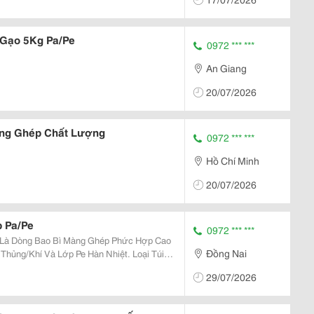
 Gạo 5Kg Pa/Pe
0972 *** ***
An Giang
20/07/2026
àng Ghép Chất Lượng
0972 *** ***
Hồ Chí Minh
20/07/2026
 Pa/Pe
0972 *** ***
 Là Dòng Bao Bì Màng Ghép Phức Hợp Cao
Đồng Nai
Thủng/Khí Và Lớp Pe Hàn Nhiệt. Loại Túi
h Thước Chuẩn 30 &Times; 51 Cm), Giúp Hút
29/07/2026
Và...