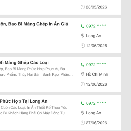
 Al/ Pe,.. Phục Vụ Ngành: Thực Phẩm, Dược
28/05/2026
ộn, Bao Bì Màng Ghép In Ấn Giá
0972 *** ***
Long An
12/06/2026
 Bì Màng Ghép Các Loại
0972 *** ***
ép, Bao Bì Màng Phức Hợp Phục Vụ Đa
Hồ Chí Minh
ực Phẩm, Thủy Hải Sản, Bánh Kẹo, Phân
iểu Dáng Đa Dạng:
12/06/2026
ưng, Túi...
Phức Hợp Tại Long An
0972 *** ***
Cuồn Các Loại. In Ấn Thiết Kế Theo Yêu
Long An
ao Bì Khách Hàng Phải Có Máy Đóng Tự
 Máy Đóng Tự Động Café, Nước Suối,
27/06/2026
Phê, Mì Gói,...