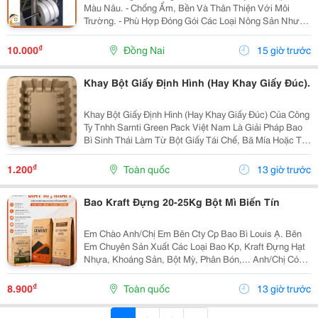
Màu Nâu. - Chống Ẩm, Bền Và Thân Thiện Với Môi
Trường. - Phù Hợp Đóng Gói Các Loại Nông Sản Như
Lúa Gạo, Cà Phê, Hạt Điều, Đậu, Chè, Ngô. - Cấu Tạo
Chống Ẩm, Giữ Nông Sản Khô Ráo, Tránh Mốc...
₫
10.000
Đồng Nai
15 giờ trước
Khay Bột Giấy Định Hình (Hay Khay Giấy Đúc).
Khay Bột Giấy Định Hình (Hay Khay Giấy Đúc) Của Công
Ty Tnhh Sarnti Green Pack Việt Nam Là Giải Pháp Bao
Bì Sinh Thái Làm Từ Bột Giấy Tái Chế, Bã Mía Hoặc Tre,
Được Ép Khuôn 3D Theo Hình Dạng Sản Phẩm.
&Middot; Thân Thiện Môi Trường: Khả Năng Phân...
₫
1.200
Toàn quốc
13 giờ trước
Bao Kraft Đựng 20-25Kg Bột Mì Biến Tín
Em Chào Anh/Chị Em Bên Cty Cp Bao Bì Louis Ạ. Bên
Em Chuyên Sản Xuất Các Loại Bao Kp, Kraft Đựng Hạt
Nhựa, Khoáng Sản, Bột Mỳ, Phân Bón,... Anh/Chị Có
Nhu Cầu Sử Dụng Bao Bì, Liên Hệ Em Nhé. Em Báo Giá
Tại Xưởng Ạ. Sđt/Zalo: 0354 000 197 Hoặc Email:...
₫
8.900
Toàn quốc
13 giờ trước