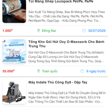
Túi Màng Ghép Louispack Pet/Pe, Pa/Pe
Sản Xuất Túi Màng Ghép, Bao Bì Màng Phức Hợp Theo
Yêu Cầu. - Chất Liệu Đa Dạng: Pet/Pe, Pa/Pe, Pet/Al/Pe,
Pet/Mpet/Pe, Opp/Cpp. - Kiểu Dáng Phong Phú: Túi
Zipper, Túi Hút Chân Không, Túi 3 Biên, Túi Xếp Hông. -
Ứng Dụng Rộng Rãi Cho Thực Phẩm,...
₫
1.000
Đồng Nai
30/07/2026
Tổng Kho Gói Hút Oxy O-Maxxsorb Cho Bánh
Trung Thu
Gói Hút Oxy O-Maxxsorb Cho Bánh Trung Thu &Ndash;
Cung Cấp Số Lượng Lớn Gói Hút Oxy O-Maxxsorb
Dùng Trong Quy Trình Đóng Gói Bánh Trung Thu, Giúp
Hấp Thụ Lượng Oxy Còn Lại Trong Bao Bì Kín, Hỗ Trợ
Bảo Quản Và Duy Trì Chất Lượng Sản Phẩm Trong
₫
35.000
Toàn quốc
6 ngày trước
Quá...
Máy Indate Thủ Công Dy8 - Dập Tay
Máy Indate Thủ Công Dy8 Là Thiết Bị Chuyên Dùng Để In
Ngày Sản Xuất (Nsx), Hạn Sử Dụng (Hsd), Số Lô Và
Các Thông Tin Cần Thiết Lên Bao Bì Sản Phẩm. Với
Thiết Kế Nhỏ Gọn, Thao Tác Đơn Giản Và Chi Phí Đầu