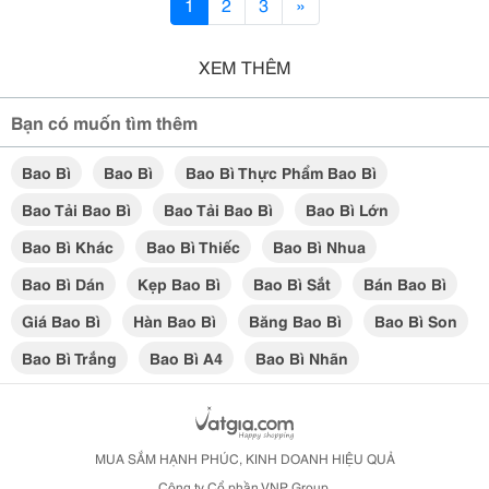
1
2
3
»
XEM THÊM
Bạn có muốn tìm thêm
Bao Bì
Bao Bì
Bao Bì Thực Phẩm Bao Bì
Bao Tải Bao Bì
Bao Tải Bao Bì
Bao Bì Lớn
Bao Bì Khác
Bao Bì Thiếc
Bao Bì Nhua
Bao Bì Dán
Kẹp Bao Bì
Bao Bì Sắt
Bán Bao Bì
Giá Bao Bì
Hàn Bao Bì
Băng Bao Bì
Bao Bì Son
Bao Bì Trắng
Bao Bì A4
Bao Bì Nhãn
MUA SẮM HẠNH PHÚC, KINH DOANH HIỆU QUẢ
Công ty Cổ phần VNP Group.