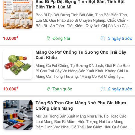
Bao Bì Pp Dệt Đựng Tinh Bột Sắn, Tinh Bột
Biến Tính, Lúa Mì.
Bao Bì Pp Dệt Đựng Tinh Bột Sắn, Tinh Bột Biến Tính,
Lúa Mì. Giải Pháp Bao Bì Chuyên Nghiệp. Chắc Chắn -
Bền Bỉ - An Toàn - Tiết Kiệm. Quý Anh Chị Có Nhu Cầu
Tư Vấn, Liên Hệ Em Qua Số Hotline/ Zalo: 0865 489 273
#Baobippdet...
₫
10.000
Đồng Nai
3 ngày trước
Màng Co Pof Chống Tụ Sương Cho Trái Cây
Xuất Khẩu
Màng Co Pof Chống Tụ Sương &Ndash; Giải Pháp Bao
Bì Cho Trái Cây Và Nông Sản Xuất Khẩu Không Chỉ Là
Màng Co Thông Thường, "Màng Co Pof Chống Tụ
Sương (Anti-Fog)" Được Thiết Kế Với Lớp Phụ Gia Đặc
Biệt Giúp Hạn Chế Hơi Nước Ngưng Tụ Trên Bề Mặt...
₫
10.000
Toàn quốc
2 ngày trước
Tăng Độ Trơn Cho Màng Nhờ Phụ Gia Nhựa
Chống Dính Màng
Mở Bài Trong Sản Xuất Màng Nhựa Pe, Pp Hoặc Các
Loại Màng Bao Bì Mềm, Hiện Tượng Hai Lớp Màng
Bám Dính Vào Nhau Có Thể Làm Giảm Hiệu Quả Cuộn
Màng, Gây Khó Khăn Cho Quá Trình Đóng Gói Và Ảnh