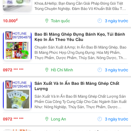
Khoa,&Hellip; Bạn Đang Cần Giải Pháp Đóng Gói Tiệt
Trùng Chuyên Nghiệp. Đảm Bảo Vô Khuẩn Bắt Đầu Từ
Bao Bì Chất Lượng. Chúng Tôi Mang Đến Giải Pháp Vật
Tư Y Tế: Chất Lượng Hàng Đầu &Ndash; Dịch Vụ Tận...
₫
10.000
Toàn quốc
3 ngày trước
Bao Bì Màng Ghép Đựng Bánh Kẹo, Túi Bánh
Kẹo In Ấn Theo Yêu Cầu
Chuyên Sản Xuất &Amp; In Ấn Bao Bì Màng Ghép, Bao
Bì Màng Phức Hợp Ứng Dụng Đựng: Hóa Mỹ Phẩm,
Thực Phẩm, Dược Phẩm, Thủy Sản, Nông Dược, Thức
Ăn Chăn Nuôi, Hóa Chất, May Mặc, Vật Liệu Xây Dựng.
Chúng Tôi Có Thể In Ấn Chính Xác Theo Yêu Cầu Của
0972 *** ***
Hồ Chí Minh
3 ngày trước
Quý...
Sản Xuất Và In Ấn Bao Bì Màng Ghép Chất
Lượng
Sản Xuất Và In Ấn Bao Bì Màng Ghép Chất Lượng Sản
Phẩm Của Công Ty Cung Cấp Cho Các Ngành Sản Xuất
Như: Nông Nghiệp, Thủy Sản, Thực Phẩm, Dược
Phẩm, Hóa Mỹ Phẩm,.. Mẫu Mã Đa Dạng, Chất Liệu
Chọn Lọc, Bền Đẹp, In Ấn Rõ Nét, Nổi Bật. ✔ Đảm
0972 *** ***
Long An
3 ngày trước
Bảo...