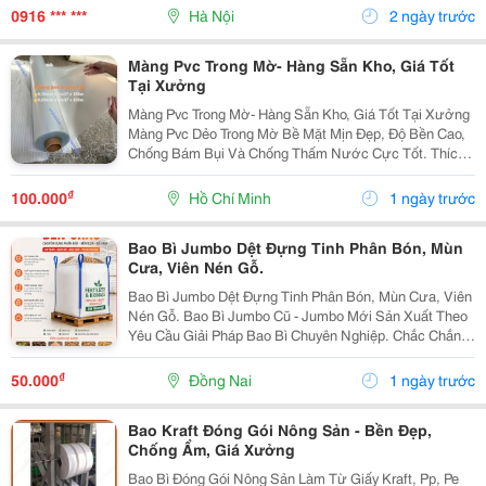
Hưởng Đến Năng Suất Sản Xuất. Để Khắc Phục Tình
0916 *** ***
Hà Nội
2 ngày trước
Trạng...
Màng Pvc Trong Mờ- Hàng Sẵn Kho, Giá Tốt
Tại Xưởng
Màng Pvc Trong Mờ- Hàng Sẵn Kho, Giá Tốt Tại Xưởng
Màng Pvc Dẻo Trong Mờ Bề Mặt Mịn Đẹp, Độ Bền Cao,
Chống Bám Bụi Và Chống Thấm Nước Cực Tốt. Thích
Hợp Làm Rèm Ngăn, Bao Bì, Vách Ngăn Phòng... Quy
Cách Sẵn Hàng: 0.15Mm X 1M37 X 150M / Cuộn...
₫
100.000
Hồ Chí Minh
1 ngày trước
Bao Bì Jumbo Dệt Đựng Tinh Phân Bón, Mùn
Cưa, Viên Nén Gỗ.
Bao Bì Jumbo Dệt Đựng Tinh Phân Bón, Mùn Cưa, Viên
Nén Gỗ. Bao Bì Jumbo Cũ - Jumbo Mới Sản Xuất Theo
Yêu Cầu Giải Pháp Bao Bì Chuyên Nghiệp. Chắc Chắn -
Bền Bỉ - An Toàn - Tiết Kiệm. Quý Anh Chị Có Nhu Cầu
Tư Vấn, Liên Hệ Em Qua Số Hotline/...
₫
50.000
Đồng Nai
1 ngày trước
Bao Kraft Đóng Gói Nông Sản - Bền Đẹp,
Chống Ẩm, Giá Xưởng
Bao Bì Đóng Gói Nông Sản Làm Từ Giấy Kraft, Pp, Pe