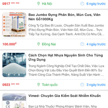
Tư Thấp, Dy8 Là Lựa Chọn Phù Hợp Cho Các Cơ Sở...
0917 *** ***
Hà Nội
6 ngày trước
Bao Jumbo Đựng Phân Bón, Mùn Cưa, Viên
Nén Gỗ1000Kg
Công Ty Cp Bao Bì Louis, Chuyên Sản Xuất Bao Jumbo
(Fibc) Đựng Phân Bón, Viên Nén Gỗ, Mùn Cưa... Trực
Tiếp Tại Xưởng, Giá Cạnh Tranh. Anh/Chị Có Nhu Cầu
Vui Lòng Liên Hệ/Zalo 0865 489 273, Em Tư Vấn Và Báo
Giá Nhanh Ạ
₫
100.000
Đồng Nai
4 ngày trước
Cách Chọn Hạt Nhựa Nguyên Sinh Cho Từng
Ứng Dụng
Trong Ngành Công Nghiệp Chế Tạo Chất Dẻo, Việc Lựa
Chọn Đúng Vật Liệu Đầu Vào Quyết Định Đến 80% Sự
Thành Công Của Thành Phẩm, Năng Suất Vận Hành Và
Biên Lợi Nhuận Của Nhà Máy. Mỗi Phân Khúc Sản
Phẩm &Ndash; Từ Bao Bì Thực Phẩm, Linh Kiện Điện
0923 *** ***
Toàn quốc
3 ngày trước
Tử, Đồ...
Vimed- Chuyên Gia Kiểm Soát Nhiễm Khuẩn
Bạn Là Nhà Thuốc/ Phòng Khám/ Bệnh Viện, Nha