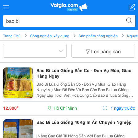
Trang Chủ
Công nghiệp, xây dựng
Sản phẩm công nghiệp
Nguyên
Lọc nâng cao
Bao Bì Lúa Giống Sẵn Có - Đón Vụ Mùa, Giao
Hàng Ngay
Bao Bì Lúa Giống Sẵn Có - Đón Vụ Mùa, Giao Hàng
Ngay! Vụ Mùa Đã Đến Và Bạn Cần Bao Bì Lúa Giống
Ngay Lập Tức! Việt Hòa Cung Cấp Bao Bì Lúa Giống Có
Sẵn, Với Số Lượng Linh Hoạt, Sẵn Sàng Giao Ngay
Giúp Bạn Kịp Thời Chuẩn Bị Cho Vụ Mùa Mới. Bao Bì...
₫
12.800
Hồ Chí Minh
1 ngày trước
Bao Bì Lúa Giống 40Kg In Ấn Chuyên Nghiệp
[Nâng Cao Giá Trị Nông Sản Với Bao Bì Lúa Giống