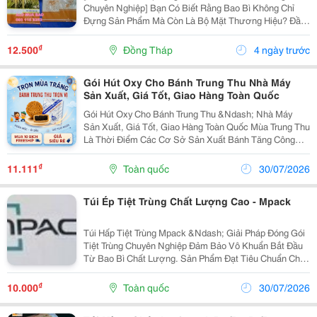
Chuyên Nghiệp] Bạn Có Biết Rằng Bao Bì Không Chỉ
Đựng Sản Phẩm Mà Còn Là Bộ Mặt Thương Hiệu? Đầu
Tư Vào Bao Bì Lúa Giống 40Kg In Ấn Chuyên Nghiệp Từ
[Tên Thương Hiệu Của Bạn] Để: Tạo...
₫
12.500
Đồng Tháp
4 ngày trước
Gói Hút Oxy Cho Bánh Trung Thu Nhà Máy
Sản Xuất, Giá Tốt, Giao Hàng Toàn Quốc
Gói Hút Oxy Cho Bánh Trung Thu &Ndash; Nhà Máy
Sản Xuất, Giá Tốt, Giao Hàng Toàn Quốc Mùa Trung Thu
Là Thời Điểm Các Cơ Sở Sản Xuất Bánh Tăng Công
Suất Để Phục Vụ Nhu Cầu Thị Trường. Bên Cạnh
Nguyên Liệu Và Bao Bì, Gói Hút Oxy Là Vật Tư Đóng
₫
11.111
Toàn quốc
30/07/2026
Gói...
Túi Ép Tiệt Trùng Chất Lượng Cao - Mpack
Túi Hấp Tiệt Trùng Mpack &Ndash; Giải Pháp Đóng Gói
Tiệt Trùng Chuyên Nghiệp Đảm Bảo Vô Khuẩn Bắt Đầu
Từ Bao Bì Chất Lượng. Sản Phẩm Đạt Tiêu Chuẩn Châu
Ậu : En868, Iso 13485, Iso 11607, Ce,Fda &Hellip;V..v
Phù Hợp Bệnh Viện, Phòng Khám,...
₫
10.000
Toàn quốc
30/07/2026