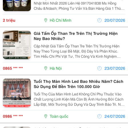
Nhật Mới Nhất 2026 Liên Hệ 0917041838 Ms Hồng
Châu &Ndash; Phòng Tư Vấn Và Bán Hàng Giá 1 Thùng
Sơn Sân Tennis Pickleball Chính Hãng Mới Nhất Hiện
Nay Khi Có Nhu Cầu Thi Công Hoặc Cải Tạo Sân...
2 triệu
Hồ Chí Minh
20/07/2026
Giá Tấm Ốp Than Tre Trên Thị Trường Hiện
Nay Bao Nhiêu?
Cập Nhật Giá Tấm Ốp Than Tre Trên Thị Trường Hiện
Nay Theo Từng Loại Bề Mặt, Độ Dày Và Phân Khúc.
Tìm Hiểu Chi Phí Vật Tư, Thi Công Và Kinh Nghiệm
Chọn Mua. Tấm Ốp Than Tre Đang Được Nhiều Gia
Đình, Kiến Trúc Sư Và Đơn Vị Thi Công Lựa Chọn Để
0865 *** ***
Hà Nội
23/07/2026
Hoàn...
Tuổi Thọ Màn Hình Led Bao Nhiêu Năm? Cách
Sử Dụng Để Bền Trên 100.000 Giờ
Tuổi Thọ Của Màn Hình Led Không Chỉ Phụ Thuộc Vào
Chất Lượng Linh Kiện Mà Còn Bị Ảnh Hưởng Bởi Cách
Lắp Đặt, Môi Trường Sử Dụng Và Quy Trình Bảo Trì. Nếu
Được Vận Hành Đúng Cách, Màn Hình Led Có Thể Hoạt
Động Ổn Định Trên 100.000 Giờ, Giúp Tiết Kiệm...
0986 *** ***
Toàn quốc
24/07/2026