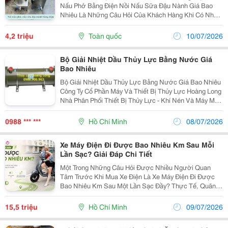
Nấu Phở Bằng Điện Nồi Nấu Sữa Đậu Nành Giá Bao
Nhiêu Là Những Câu Hỏi Của Khách Hàng Khi Có Nhu
Cầu Mua Nồi Nấu Sữa Đậu Nành . Hôm Nay Tấn Phát
Gửi Đến Báo Giá Nồi Nấu Sữa Đậu Nành Và Sẽ Liên
4,2 triệu
Toàn quốc
10/07/2026
Tục...
Bộ Giải Nhiệt Dầu Thủy Lực Bằng Nước Giá
Bao Nhiêu
Bộ Giải Nhiệt Dầu Thủy Lực Bằng Nước Giá Bao Nhiêu
Công Ty Cổ Phần Máy Và Thiết Bị Thủy Lực Hoàng Long
Nhà Phân Phối Thiết Bị Thủy Lực - Khí Nén Và Máy Móc
Tự Động Hóa. Tư Vấn, Sửa Chữa, Thi Công, Thiết Kế
Hệ Thống Thủy Lực Nhanh Thủy Lực Hoàng Long...
0988 *** ***
Hồ Chí Minh
08/07/2026
Xe Máy Điện Đi Được Bao Nhiêu Km Sau Mỗi
Lần Sạc? Giải Đáp Chi Tiết
Một Trong Những Câu Hỏi Được Nhiều Người Quan
Tâm Trước Khi Mua Xe Điện Là Xe Máy Điện Đi Được
Bao Nhiêu Km Sau Một Lần Sạc Đầy? Thực Tế, Quãng
Đường Di Chuyển Sẽ Khác Nhau Tùy Vào Từng Mẫu
Xe, Loại Pin Hoặc Ắc Quy Cũng Như Điều Kiện Sử Dụng
15,5 triệu
Hồ Chí Minh
09/07/2026
Thực Tế....