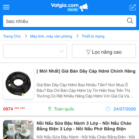
Trang Chủ
Máy tính, máy văn phòng
Thiết bị mạng
Lọc nâng cao
[ Mới Nhất] Giá Bán Dây Cáp Hdmi Chính Hãng
Giá Bán Dây Cáp Hdmi Bao Nhiêu Tiền? Nơi Mua Ở
Đâu? Địa Chỉ Bán Cáp Hdmi Uy Tín Hiện Nay Trên Thị
Trường Có Rất Nhiều Hãng Cáp Hdmi Với Giá Cả Và
Chất Lượng Khác Nhau. Theo Thời Gian, Cáp Hdmi Giá
Rẻ Hiện Không Còn Được Ưu Chuộng Như Trước Đây
0974 *** ***
Toàn quốc
24/07/2026
Do...
Nồi Nấu Sữa Đậu Nành 3 Lớp - Nồi Nấu Cháo
Bằng Điện 3 Lớp - Nồi Nấu Phở Bằng Điện
Nồi Nấu Sữa Đậu Nành - Nồi Nấu Cháo Bằng Điện - Nồi