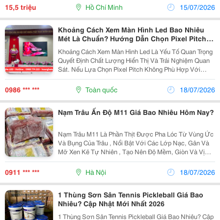
Cơ Bị Xử Phạt Khi Tham Gia Giao Thông. Theo...
15,5 triệu
Hồ Chí Minh
15/07/2026
Khoảng Cách Xem Màn Hình Led Bao Nhiêu
Mét Là Chuẩn? Hướng Dẫn Chọn Pixel Pitch
Chính Xác
Khoảng Cách Xem Màn Hình Led Là Yếu Tố Quan Trọng
Quyết Định Chất Lượng Hiển Thị Và Trải Nghiệm Quan
Sát. Nếu Lựa Chọn Pixel Pitch Không Phù Hợp Với
Khoảng Cách Thực Tế, Hình Ảnh Có Thể Bị Rỗ, Thiếu
Sắc Nét Hoặc Gây Lãng Phí Chi Phí Đầu Tư. Vì Vậy,...
0986 *** ***
Toàn quốc
18/07/2026
Nạm Trâu Ấn Độ M11 Giá Bao Nhiêu Hôm Nay?
Nạm Trâu M11 Là Phần Thịt Được Pha Lóc Từ Vùng Ức
Và Bụng Của Trâu , Nổi Bật Với Các Lớp Nạc, Gân Và
Mỡ Xen Kẽ Tự Nhiên , Tạo Nên Độ Mềm, Giòn Và Vị
Ngọt Đậm Đà Sau Khi Chế Biến. Đây Là Một Trong
Những Phần Thịt Được Các Quán Phở, Nhà Hàng Và
0911 *** ***
Hà Nội
18/07/2026
Bếp Ăn...
1 Thùng Sơn Sân Tennis Pickleball Giá Bao
Nhiêu? Cập Nhật Mới Nhất 2026
1 Thùng Sơn Sân Tennis Pickleball Giá Bao Nhiêu? Cập