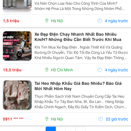
Và Nên Chọn Loại Nào Cho Công Trình Của Mình?
Nhôm Hệ Pma Là Một Trong Những Dòng Nhôm Phổ
Thông Được Sử Dụng Nhiều Trong Các Hạng Mục Cửa
Đi, Cửa Sổ, Vách Ngăn Nhờ Giá Thành Hợp Lý, Thiết
1,5 triệu
Hà Nội
4 ngày trước
Kế Hiện Đại...
Xe Đạp Điện Chạy Nhanh Nhất Bao Nhiêu
Km/H? Những Điều Cần Biết Trước Khi Mua
Khi Tìm Mua Xe Đạp Điện , Ngoài Thiết Kế Và Quãng
Đường Di Chuyển, Tốc Độ Tối Đa Cũng Là Yếu Tố Được
Khá Nhiều Người Quan Tâm. Vậy Xe Đạp Điện Thông
Thường Chạy Được Bao Nhiêu Km/H Và Những Mẫu
Xe Tốc Độ Cao Có Gì Khác Biệt? Xe Đạp Điện
15,5 triệu
Hồ Chí Minh
4 ngày trước
Thường...
Tai Heo Nhập Khẩu Giá Bao Nhiêu? Báo Giá
Mới Nhất Hôm Nay
Thực Phẩm Sạch Việt Nam Chuyên Cung Cấp Tai Heo
Nhập Khẩu Từ Tây Ban Nha, Bỉ, Ba Lan... Hàng Nhập
Khẩu Chính Ngạch, Đầy Đủ Giấy Tờ Kiểm Dịch, Chứng
Nhận Xuất Xứ Và Được Bảo Quản Đông Lạnh Ở
-18&Deg;C , Giữ Trọn Độ Giòn, Vị Ngọt Tự Nhiên Và
0911 *** ***
Hà Nội
22 giờ trước
Chất Lượng...