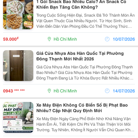
1 Gói Snack Bao Nhiêu Calo? Ăn Snack Có
Khiến Bạn Tăng Cân Không?
Trong Cuộc Sống Hiện Đại, Snack Đã Trở Thành Món Ăn
Vặt Quen Thuộc Của Nhiều Người. Từ Học Sinh, Sinh
Viên Đến Dân Văn Phòng Đều Có Thể Thưởng Thức
Snack Trong Giờ Giải Lao, Khi Xem Phim Hoặc Đi Dã
Ngoại. Tuy Nhiên, Bên Cạnh Hương Vị Hấp Dẫn,
₫
59.000
Hồ Chí Minh
10/07/2026
Không...
Giá Cửa Nhựa Abs Hàn Quốc Tại Phường
Đông Thạnh Mới Nhất 2026
Giá Cửa Nhựa Abs Hàn Quốc Tại Phường Đông Thạnh
Bao Nhiêu? Giá Cửa Nhựa Abs Hàn Quốc Tại Phường
Đông Thạnh Đang Là Từ Khóa Được Rất Nhiều Khách
Hàng Tìm Kiếm Khi Có Nhu Cầu Xây Mới Hoặc Cải Tạo
Nhà Ở. Với Thiết Kế Sang Trọng, Khả Năng Chống
0943 *** ***
Hồ Chí Minh
14/07/2026
Mối...
Xe Máy Điện Không Có Biển Số Bị Phạt Bao
Nhiêu? Cập Nhật Quy Định Mới
Xe Máy Điện Ngày Càng Phổ Biến Nhờ Khả Năng Vận
Hành Êm Ái, Tiết Kiệm Chi Phí Và Thân Thiện Với Môi
Trường. Tuy Nhiên, Không Ít Người Vẫn Chủ Quan Khi
Sử Dụng Xe Mà Chưa Đăng Ký Biển Số, Dẫn Đến Nguy