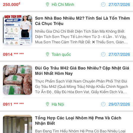
Áp Dụng Cho Mọi Công Trình. Để Nhận Được Báo Giá...
₫
250.000
Hồ Chí Minh
27/07/2026
Sơn Nhà Bao Nhiêu M2? Tính Sai Là Tốn Thêm
Cả Chục Triệu
Nhiều Gia Chủ Chỉ Biết Diện Tích Sàn Mà Không Biết
Diện Tích Sơn Thực Tế Lớn Hơn Từ 3 - 4 Lần . Vì Vậy,
Mua Sơn Theo Cảm Tính Rất Dễ: ❌ Thiếu Sơn, Gián
Đoạn Thi Công. ❌ Dư Sơn, Lãng Phí Chi Phí. ❌ Báo Giá
Không Chính Xác. Muốn Biết Cần Bao Nhiêu...
0914 *** ***
Toàn quốc
27/07/2026
Đùi Gọ Trâu M42 Giá Bao Nhiêu? Cập Nhật Giá
Mới Nhất Hôm Nay
Thực Phẩm Sạch Việt Nam Chuyên Phân Phối Thịt Đùi
Gọ Trâu M42 (Quả Mông Trâu) Nhập Khẩu Chính Ngạch
Từ Ấn Độ , Đầy Đủ Hóa Đơn Vat, Giấy Kiểm Dịch Và
Chứng Nhận Nguồn Gốc Xuất Xứ. Sản Phẩm Được
Cấp Đông Ở -18&Deg;C , Giữ Trọn Độ Tươi, Màu Sắc
0911 *** ***
Hà Nội
29/07/2026
Đẹp Và...
Tổng Hợp Các Loại Nhôm Hệ Pma Và Cách
Nhận Biết
Bạn Đang Tìm Hiểu Nhôm Hệ Pma Có Bao Nhiêu Loại