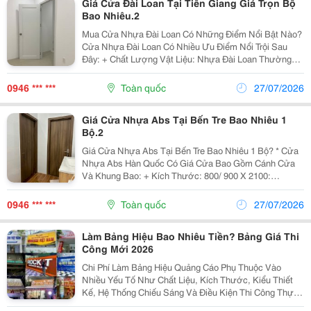
Giá Cửa Đài Loan Tại Tiền Giang Giá Trọn Bộ
Bao Nhiêu.2
Mua Cửa Nhựa Đài Loan Có Những Điểm Nổi Bật Nào?
Cửa Nhựa Đài Loan Có Nhiều Ưu Điểm Nổi Trội Sau
Đây: + Chất Lượng Vật Liệu: Nhựa Đài Loan Thường
Được Sản Xuất Từ Các Loại Nhựa Cao Cấp Pvc Có Đặc
Tính Bền, Không Bị Biến Dạng Dưới Tác Động Của...
0946 *** ***
Toàn quốc
27/07/2026
Giá Cửa Nhựa Abs Tại Bến Tre Bao Nhiêu 1
Bộ.2
Giá Cửa Nhựa Abs Tại Bến Tre Bao Nhiêu 1 Bộ? * Cửa
Nhựa Abs Hàn Quốc Có Giá Cửa Bao Gồm Cánh Cửa
Và Khung Bao: + Kích Thước: 800/ 900 X 2100:
3.201.000Đ/ Bộ + Kích Thước: 800/ 900 X 2100:
3.301.000Đ/ Bộ * Lưu Ý Khi Mua Cửa Nhựa Abs Tại
0946 *** ***
Toàn quốc
27/07/2026
Bến...
Làm Bảng Hiệu Bao Nhiêu Tiền? Bảng Giá Thi
Công Mới 2026
Chi Phí Làm Bảng Hiệu Quảng Cáo Phụ Thuộc Vào
Nhiều Yếu Tố Như Chất Liệu, Kích Thước, Kiểu Thiết
Kế, Hệ Thống Chiếu Sáng Và Điều Kiện Thi Công Thực
Tế. Vì Vậy, Rất Khó Để Đưa Ra Một Mức Giá Cố Định