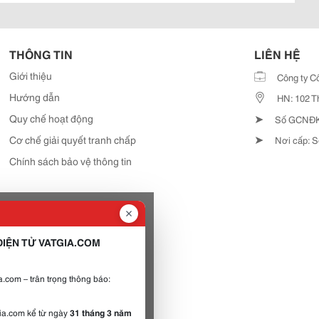
THÔNG TIN
LIÊN HỆ
Giới thiệu
Công ty C
Hướng dẫn
HN: 102 T
➤
Quy chế hoạt động
Số GCNĐKD
➤
Cơ chế giải quyết tranh chấp
Nơi cấp: S
Chính sách bảo vệ thông tin
IỆN TỬ VATGIA.COM
.com – trân trọng thông báo:
gia.com kể từ ngày
31 tháng 3 năm