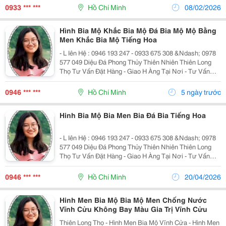
Khối Thiên Nhiên &Ndash; Sản...
0933 *** ***
Hồ Chí Minh
08/02/2026
Hình Bia Mộ Khắc Bia Mộ Đá Bia Mộ Mộ Bằng
Men Khắc Bia Mộ Tiếng Hoa
- L Iên Hệ : 0946 193 247 - 0933 675 308 &Ndash; 0978
577 049 Diệu Đá Phong Thủy Thiên Nhiên Thiên Long
Thọ Tư Vấn Đặt Hàng - Giao H Àng Tại Nơi - Tư Vấn
Thiết Kế Xây Dựng Mộ - Khắc Bia - Đá Hoa Cương , Đá
Khối Thiên Nhiên &Ndash; Sản...
0946 *** ***
Hồ Chí Minh
5 ngày trước
Hinh Bia Mộ Bia Men Bia Đá Bia Tiếng Hoa
- L Iên Hệ : 0946 193 247 - 0933 675 308 &Ndash; 0978
577 049 Diệu Đá Phong Thủy Thiên Nhiên Thiên Long
Thọ Tư Vấn Đặt Hàng - Giao H Àng Tại Nơi - Tư Vấn
Thiết Kế Xây Dựng Mộ - Khắc Bia - Đá Hoa Cương , Đá
Khối Thiên Nhiên &Ndash; Sản...
0946 *** ***
Hồ Chí Minh
20/04/2026
Hinh Men Bia Mộ Bia Mộ Men Chống Nước
Vĩnh Cửu Không Bay Màu Gia Trị Vĩnh Cửu
Thiên Long Thọ - Hình Men Bia Mộ Vĩnh Cửa - Hình Men