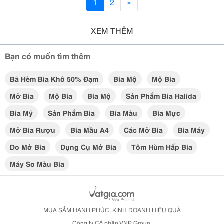
1
2
»
XEM THÊM
Bạn có muốn tìm thêm
Bã Hèm Bia Khô 50% Đạm
Bia Mộ
Mộ Bia
Mở Bia
Mộ Bia
Bia Mộ
Sản Phẩm Bia Halida
Bia Mỹ
Sản Phẩm Bia
Bia Màu
Bia Mực
Mở Bia Rượu
Bia Mầu A4
Các Mở Bia
Bia Máy
Do Mở Bia
Dụng Cụ Mở Bia
Tôm Hùm Hấp Bia
Máy So Màu Bia
MUA SẮM HẠNH PHÚC, KINH DOANH HIỆU QUẢ
Công ty Cổ phần VNP Group.