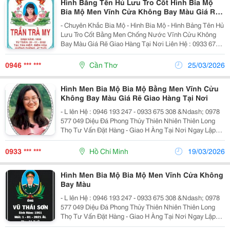
Hình Bẳng Tên Hủ Lưu Tro Cốt Hình Bia Mộ
Bia Mộ Men Vĩnh Cửa Không Bay Màu Giá Rẽ
Giao Hàng Tại Nơi
- Chuyên Khắc Bia Mộ - Hình Bia Mộ - Hình Bảng Tên Hủ
Lưu Tro Cốt Bằng Men Chống Nước Vĩnh Cửu Không
Bay Màu Giá Rẽ Giao Hàng Tại Nơi Liên Hệ : 0933 675
308 - 0978 577 049
0946 *** ***
Cần Thơ
25/03/2026
Hình Men Bia Mộ Bia Mộ Bằng Men Vĩnh Cửu
Không Bay Màu Giá Rẽ Giao Hàng Tại Nơi
- L Iên Hệ : 0946 193 247 - 0933 675 308 &Ndash; 0978
577 049 Diệu Đá Phong Thủy Thiên Nhiên Thiên Long
Thọ Tư Vấn Đặt Hàng - Giao H Àng Tại Nơi Ngay Lập
Tức . - Tư Vấn Thiết Kế Xây Dựng Mộ - Khắc Bia - Đá
Hoa Cương , Đá Khối Thiên Nhiên...
0933 *** ***
Hồ Chí Minh
19/03/2026
Hình Men Bia Mộ Bia Mộ Men Vĩnh Cửa Không
Bay Màu
- L Iên Hệ : 0946 193 247 - 0933 675 308 &Ndash; 0978
577 049 Diệu Đá Phong Thủy Thiên Nhiên Thiên Long
Thọ Tư Vấn Đặt Hàng - Giao H Àng Tại Nơi Ngay Lập
Tức . - Tư Vấn Thiết Kế Xây Dựng Mộ - Khắc Bia - Đá