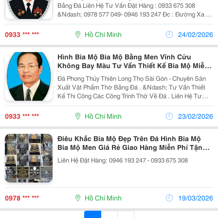
Bằng Đá Liên Hệ Tư Vấn Đặt Hàng : 0933 675 308
&Ndash; 0978 577 049- 0946 193 247 Đc : Đường Xa Lộ
Hà Nội, Tp Thủ Đức, Hcm - Gần Chùa Thiên Quang,
Phường Đông Hòa, Tp Dĩ An, Bình Dương ...
0933 *** ***
Hồ Chí Minh
24/02/2026
Hình Bia Mộ Bia Mộ Bằng Men Vĩnh Cửu
Không Bay Màu Tư Vấn Thiết Kế Bia Mộ Miễn
Phí
Đá Phong Thủy Thiên Long Thọ Sài Gòn - Chuyên Sản
Xuất Vật Phẩm Thờ Bằng Đá . &Ndash; Tư Vấn Thiết
Kế Thi Công Các Công Trình Thờ Về Đá . Liên Hệ Tư
Vấn Đặt Hàng : 0933 675 308 &Ndash; 0978 577 049-
0946 193 247 Đc : Đường Xa Lộ Hà Nội,...
0933 *** ***
Hồ Chí Minh
23/02/2026
Điêu Khắc Bia Mộ Đẹp Trên Đá Hình Bia Mộ
Bia Mộ Men Giá Rẻ Giao Hàng Miễn Phí Tận
Nơi
Liên Hệ Đặt Hàng: 0946 193 247 - 0933 675 308
0978 *** ***
Hồ Chí Minh
19/03/2026