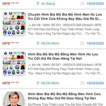
Hoa Cương , Đá Khối Thiên Nhiên...
0978 *** ***
An Giang
19/03/2026
Chuyên Hình Bia Mộ Bia Mộ Hình Men Hủ Lưu
Tro Cốt Vĩnh Cửa Không Bay Màu Giá Rẽ Giao
Hàng Tại Nơi
- L Iên Hệ : 0946 193 247 - 0933 675 308 &Ndash; 0978
577 049 Diệu Đá Phong Thủy Thiên Nhiên Thiên Long
Thọ - Giao H Àng Tại Nơi Ngay Lập Tức . - Tư Vấn Thiết
Kế Xây Dựng Mộ - Khắc Bia - Đá Hoa Cương , Đá Khối
Thiên Nhiên &Ndash; Sản Xuất...
0978 *** ***
Hồ Chí Minh
19/03/2026
Hình Bia Mộ Bia Mộ Bằng Men Hình Hủ Lưu
Tro Cốt Giá Rẽ Giao Hàng Tại Nơi
- L Iên Hệ : 0946 193 247 - 0933 675 308 &Ndash; 0978
577 049 Diệu Đá Phong Thủy Thiên Nhiên Thiên Long
Thọ - Giao H Àng Tại Nơi Ngay Lập Tức . - Tư Vấn Thiết
Kế Xây Dựng Mộ - Khắc Bia - Đá Hoa Cương , Đá Khối
Thiên Nhiên &Ndash; Sản Xuất...
0978 *** ***
Hồ Chí Minh
19/03/2026
Hình Men Bia Mộ Bia Mộ Bằng Men Vĩnh Cửu
Không Bay Màu Giá Rẽ Giao Hàng Tại Nơi
Đá Phong Thủy Thiên Long Thọ Sài Gòn Chuyên Đồ Thờ