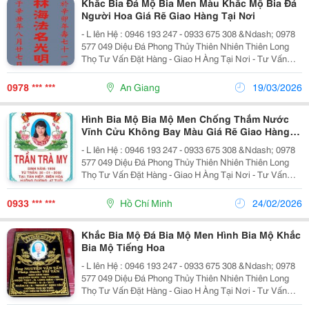
Khắc Bia Đá Mộ Bia Men Màu Khắc Mộ Bia Đá
Người Hoa Giá Rẽ Giao Hàng Tại Nơi
- L Iên Hệ : 0946 193 247 - 0933 675 308 &Ndash; 0978
577 049 Diệu Đá Phong Thủy Thiên Nhiên Thiên Long
Thọ Tư Vấn Đặt Hàng - Giao H Àng Tại Nơi - Tư Vấn
Thiết Kế Xây Dựng Mộ - Khắc Bia - Đá Hoa Cương , Đá
Khối Thiên Nhiên &Ndash; Sản...
0978 *** ***
An Giang
19/03/2026
Hình Bia Mộ Bia Mộ Men Chống Thắm Nước
Vĩnh Cửu Không Bay Màu Giá Rẽ Giao Hàng
Tại Nơi
- L Iên Hệ : 0946 193 247 - 0933 675 308 &Ndash; 0978
577 049 Diệu Đá Phong Thủy Thiên Nhiên Thiên Long
Thọ Tư Vấn Đặt Hàng - Giao H Àng Tại Nơi - Tư Vấn
Thiết Kế Xây Dựng Mộ - Khắc Bia - Đá Hoa Cương , Đá
Khối Thiên Nhiên &Ndash; Sản...
0933 *** ***
Hồ Chí Minh
24/02/2026
Khắc Bia Mộ Đá Bia Mộ Men Hình Bia Mộ Khắc
Bia Mộ Tiếng Hoa
- L Iên Hệ : 0946 193 247 - 0933 675 308 &Ndash; 0978
577 049 Diệu Đá Phong Thủy Thiên Nhiên Thiên Long
Thọ Tư Vấn Đặt Hàng - Giao H Àng Tại Nơi - Tư Vấn
Thiết Kế Xây Dựng Mộ - Khắc Bia - Đá Hoa Cương , Đá