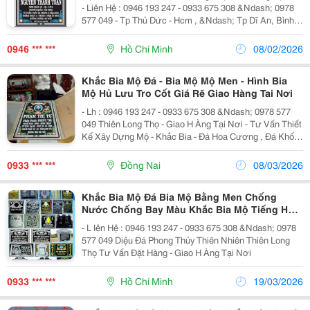
- Liên Hệ : 0946 193 247 - 0933 675 308 &Ndash; 0978
577 049 - Tp Thủ Dức - Hcm , &Ndash; Tp Dĩ An, Bình
Dương &Ndash; Tp Biên Hòa Đồng Nai &Ndash; Long
An - Tây Ninh - Các Tỉnh Miền Tây. +...
0946 *** ***
Hồ Chí Minh
08/02/2026
Khắc Bia Mộ Đá - Bia Mộ Mộ Men - Hình Bia
Mộ Hủ Lưu Tro Cốt Giá Rẽ Giao Hàng Tai Nơi
- Lh : 0946 193 247 - 0933 675 308 &Ndash; 0978 577
049 Thiên Long Thọ - Giao H Àng Tại Nơi - Tư Vấn Thiết
Kế Xây Dựng Mộ - Khắc Bia - Đá Hoa Cương , Đá Khối
Thiên Nhiên &Ndash; Đá Mỹ Nghệ , Trang Trí Vật Phẩm
Phong Thủy - Chi Nhánh - Sài...
0933 *** ***
Đồng Nai
08/03/2026
Khắc Bia Mộ Đá Bia Mộ Bằng Men Chống
Nước Chống Bay Màu Khắc Bia Mộ Tiếng Hoa
Khắc Bài Vị Giá Rẽ Giao Hàng Tại Nơi
- L Iên Hệ : 0946 193 247 - 0933 675 308 &Ndash; 0978
577 049 Diệu Đá Phong Thủy Thiên Nhiên Thiên Long
Thọ Tư Vấn Đặt Hàng - Giao H Àng Tại Nơi
0933 *** ***
Hồ Chí Minh
19/03/2026