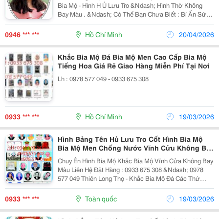
Bia Mộ - Hình H Ủ Lưu Tro &Ndash; Hình Thờ Không
Bay Màu . &Ndash; Có Thể Bạn Chưa Biết : Bí Ẩn Sức
Mạnh Huy Ền Bí Thu Hút : Sức Khỏe, Tài Lộc, Bình An ,
Thịnh Vượng - T Hành Công, May Mắn,...
0946 *** ***
Hồ Chí Minh
20/04/2026
Khắc Bia Mộ Đá Bia Mộ Men Cao Cấp Bia Mộ
Tiếng Hoa Giá Rẽ Giao Hàng Miễn Phí Tại Nơi
Lh : 0978 577 049 - 0933 675 308
0933 *** ***
Hồ Chí Minh
19/03/2026
Hình Bảng Tên Hủ Lưu Tro Cốt Hình Bia Mộ
Bia Mộ Men Chống Nước Vĩnh Cửu Không Bay
Màu Giá Rẽ Giao Hàng Tại Nơi
Chuy Ên Hình Bia Mộ Khắc Bia Mộ Vĩnh Cửa Không Bay
Màu Liên Hệ Đặt Hàng : 0933 675 308 &Ndash; 0978
577 049 Thiên Long Thọ - Khắc Bia Mộ Đá Các Thứ
Tiếng Trên Thế Giới. - Chuyên Khắc Bia Mộ Đá Các
Tiếng Trên Thế Giới &Ndash; Bia Mộ Người...
0933 *** ***
Toàn quốc
19/03/2026