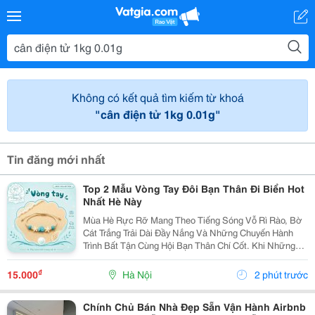
Không có kết quả tìm kiếm từ khoá
"cân điện tử 1kg 0.01g"
Tin đăng mới nhất
Top 2 Mẫu Vòng Tay Đôi Bạn Thân Đi Biển Hot
Nhất Hè Này
Mùa Hè Rực Rỡ Mang Theo Tiếng Sóng Vỗ Rì Rào, Bờ
Cát Trắng Trải Dài Đầy Nắng Và Những Chuyến Hành
Trình Bất Tận Cùng Hội Bạn Thân Chí Cốt. Khi Những
Chiếc Vali Bắt Đầu Được Lấp Đầy Bởi Những Bộ Bikini
Rực Rỡ, Những Chiếc Váy Maxi Thướt Tha Hay
₫
15.000
Hà Nội
2 phút trước
Những...
Chính Chủ Bán Nhà Đẹp Sẵn Vận Hành Airbnb