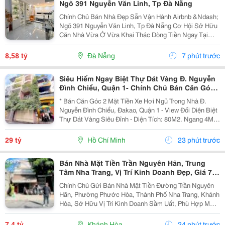
Ngõ 391 Nguyễn Văn Linh, Tp Đà Nẵng
Chính Chủ Bán Nhà Đẹp Sẵn Vận Hành Airbnb &Ndash;
Ngõ 391 Nguyễn Văn Linh, Tp Đà Nẵng Cơ Hội Sở Hữu
Căn Nhà Vừa Ở Vừa Khai Thác Dòng Tiền Ngay Tại
Trung Tâm Đà Nẵng, Nằm Trên Trục Đường Nguyễn Văn
Linh &Ndash; Một Trong Những Tuyến Phố Sầm Uất Và
8,58 tỷ
Đà Nẵng
7 phút trước
Giá...
Siêu Hiếm Ngay Biệt Thự Dát Vàng Đ. Nguyễn
Đình Chiểu, Quận 1- Chính Chủ Bán Căn Góc
2 Mặt Tiền Hxh - Dt 4M*20M - Xung Quanh Khu
* Bán Căn Góc 2 Mặt Tiền Xe Hơi Ngủ Trong Nhà Đ.
Trí Thức Cao
Nguyễn Đình Chiểu, Đakao, Quận 1 - View Đối Diện Biệt
Thự Dát Vàng Siêu Đỉnh - Diện Tích: 80M2. Ngang 4M *
20M. - Kết Cấu: 3 Tầng Btct. - Chỉ Cách 2 Căn Ra Mặt
Tiền Lớn - Hxh Thông Nguyễn Ảnh Thủ -...
29 tỷ
Hồ Chí Minh
23 phút trước
Bán Nhà Mặt Tiền Trần Nguyên Hãn, Trung
Tâm Nha Trang, Vị Trí Kinh Doanh Đẹp, Giá 7,4
Tỷ
Chính Chủ Gửi Bán Nhà Mặt Tiền Đường Trần Nguyên
Hãn, Phường Phước Hòa, Thành Phố Nha Trang, Khánh
Hòa, Sở Hữu Vị Trí Kinh Doanh Sầm Uất, Phù Hợp Mở
Cửa Hàng, Văn Phòng, Showroom Hoặc Đầu Tư Cho
Thuê Lâu Dài. Thông Tin Chi Tiết. - Địa Chỉ: Số...
7,4 tỷ
Khánh Hòa
24 phút trước