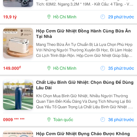
Tích: 63M2. Ngang 3,2M * 19M. - Kết Cấu: 4 Tầng. - Vị
Trí Đắc Địa Hiếm Nhà Bán. - Hiện Cho Thuê Vp Đang
Hoàn Thiện Trang Thiết Bị Đi Vào Hoạt...
19,9 tỷ
Hồ Chí Minh
29 phút trước
Hộp Cơm Giữ Nhiệt Đồng Hành Cùng Bữa Ăn
Tại Nhà
Mang Theo Bữa Ăn Tự Chuẩn Bị Là Lựa Chọn Phù Hợp
Với Những Người Thường Xuyên Đi Học, Đi Làm Hoặc
Có Lịch Trình Bận Rộn. Hộp Cơm Giữ Nhiệt Giúp Sắp
Xếp Các Món Ăn Gọn Gàng, Thuận Tiện Mang Theo Và
Sử Dụng Trong Ngày. Chọn Hộp Theo Cách Sắp Xếp
₫
149.000
Hồ Chí Minh
35 phút trước
Thức...
Chất Liệu Bình Giữ Nhiệt: Chọn Đúng Để Dùng
Lâu Dài
Khi Chọn Mua Bình Giữ Nhiệt, Nhiều Người Thường
Quan Tâm Đến Kiểu Dáng Và Dung Tích Nhưng Lại Bỏ
Qua Yếu Tố Quan Trọng Là Chất Liệu Bình Giữ Nhiệt .
Mỗi Loại Chất Liệu Đều Có Những Ưu Điểm Và Hạn Chế
Riêng, Ảnh Hưởng Đến Khả Năng Giữ Nhiệt, Độ Bền...
0909 *** ***
Toàn quốc
36 phút trước
Hộp Cơm Giữ Nhiệt Đựng Cháo Được Không