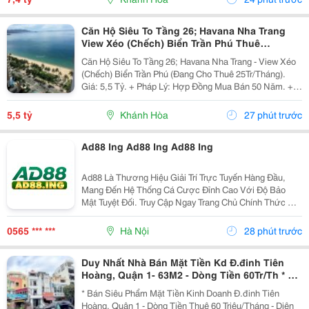
Căn Hộ Siêu To Tầng 26; Havana Nha Trang
View Xéo (Chếch) Biển Trần Phú Thuê
25Tr/Tháng 5,5 Tỷ
Căn Hộ Siêu To Tầng 26; Havana Nha Trang - View Xéo
(Chếch) Biển Trần Phú (Đang Cho Thuê 25Tr/Tháng).
Giá: 5,5 Tỷ. + Pháp Lý: Hợp Đồng Mua Bán 50 Năm. +
Toạ Lạc: 38 Trần Phú, P Lộc Thọ, Tp Nha Trang, Tỉnh
Khánh Hoà. + Diện Tích: 160M&Sup2; Tầng 26 /...
5,5 tỷ
Khánh Hòa
27 phút trước
Ad88 Ing Ad88 Ing Ad88 Ing
Ad88 Là Thương Hiệu Giải Trí Trực Tuyến Hàng Đầu,
Mang Đến Hệ Thống Cá Cược Đỉnh Cao Với Độ Bảo
Mật Tuyệt Đối. Truy Cập Ngay Trang Chủ Chính Thức Để
Trải Nghiệm Kho Game Đa Dạng, Tỷ Lệ Đổi Thưởng
Cực Khủng Cùng Hàng Ngàn Ưu Đãi Hấp Dẫn Mỗi Ngày.
0565 *** ***
Hà Nội
28 phút trước
Duy Nhất Nhà Bán Mặt Tiền Kd Đ.đinh Tiên
Hoàng, Quận 1- 63M2 - Dòng Tiền 60Tr/Th * Lh
Giang Giang:
* Bán Siêu Phẩm Mặt Tiền Kinh Doanh Đ.đinh Tiên
Hoàng, Quận 1 - Dòng Tiền Thuê 60 Triệu/Tháng - Diện