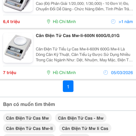
Cao (Độ Phân Giải 1/20,000; 1/30,000) - 10 Đơn Vị Đo,
Chuyển Đổi Dễ Dàng - Chức Năng Đếm, Tính Phần Trăm
- Chức Năng Tự Kiểm Tra Pin - Rs-232 Giao Diện Nối
Tiếp - Tự Động Tắt N
6,4 triệu
Hồ Chí Minh
>1 năm
Cân Điện Tử Cas Mw-Ii-600N 600G/0,01G
Cân Điện Tử Tiểu Ly Cas Mw-Ii-600N 600G Mw-Ii Là
Dòng Cân Kỹ Thuật, Cân Tiểu Ly Được Sử Dụng Nhiều
Trong Các Ngành Như: Dệt, Nhuộm, May Mặc, Điện Tử,
Bao Bì....vv. Tại Cân Điện Tử Chi Anh Có Các Mẫu Cân
Mw-Ii (300G X 0.01G); (600G X 0.01G);...
7 triệu
Hồ Chí Minh
05/03/2026
1
Bạn có muốn tìm thêm
Cân Điện Tử Cas Mw
Cân Điện Tử Cas - Mw
Cân Điện Tử Cas Mw-Ii
Cân Điện Tử Mw Ii Cas