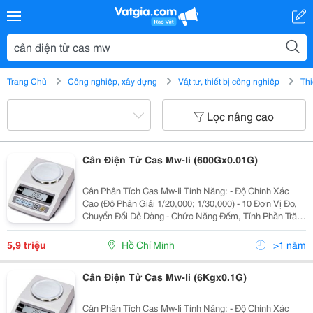
Trang Chủ
Công nghiệp, xây dựng
Vật tư, thiết bị công nghiệp
Thi
Lọc nâng cao
Cân Điện Tử Cas Mw-Ii (600Gx0.01G)
Cân Phân Tích Cas Mw-Ii Tính Năng: - Độ Chính Xác
Cao (Độ Phân Giải 1/20,000; 1/30,000) - 10 Đơn Vị Đo,
Chuyển Đổi Dễ Dàng - Chức Năng Đếm, Tính Phần Trăm
- Chức Năng Tự Kiểm Tra Pin - Rs-232 Giao Diện Nối
Tiếp - Tự Động Tắt N
5,9 triệu
Hồ Chí Minh
>1 năm
Cân Điện Tử Cas Mw-Ii (6Kgx0.1G)
Cân Phân Tích Cas Mw-Ii Tính Năng: - Độ Chính Xác