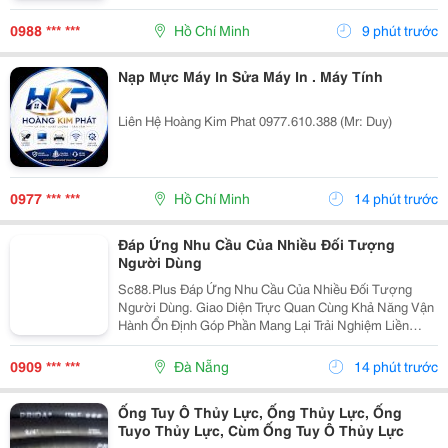
Lồi 3/8" S27 Nhật Lồi 1/2" S36 Nhật Lồi 3/4" S41 Nhật...
0988 *** ***
Hồ Chí Minh
9 phút trước
Nạp Mực Máy In Sửa Máy In . Máy Tính
Liên Hệ Hoàng Kim Phat 0977.610.388 (Mr: Duy)
0977 *** ***
Hồ Chí Minh
14 phút trước
Đáp Ứng Nhu Cầu Của Nhiều Đối Tượng
Người Dùng
Sc88.Plus Đáp Ứng Nhu Cầu Của Nhiều Đối Tượng
Người Dùng. Giao Diện Trực Quan Cùng Khả Năng Vận
Hành Ổn Định Góp Phần Mang Lại Trải Nghiệm Liền
Mạch.
0909 *** ***
Đà Nẵng
14 phút trước
Ống Tuy Ô Thủy Lực, Ống Thủy Lực, Ống
Tuyo Thủy Lực, Cùm Ống Tuy Ô Thủy Lực