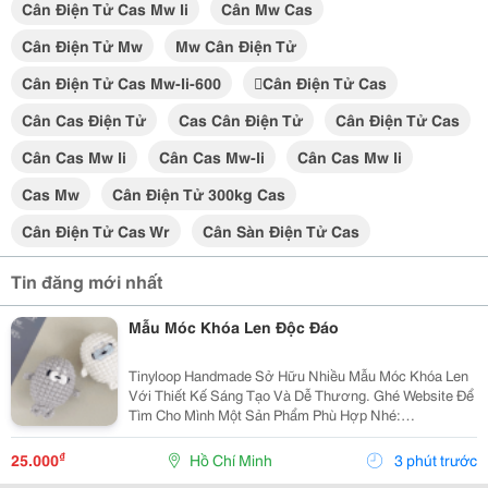
Cân Điện Tử Cas Mw Ii
Cân Mw Cas
Cân Điện Tử Mw
Mw Cân Điện Tử
Cân Điện Tử Cas Mw-Ii-600
cân Điện Tử Cas
Cân Cas Điện Tử
Cas Cân Điện Tử
Cân Điện Tử Cas
Cân Cas Mw Ii
Cân Cas Mw-Ii
Cân Cas Mw Ii
Cas Mw
Cân Điện Tử 300kg Cas
Cân Điện Tử Cas Wr
Cân Sàn Điện Tử Cas
Tin đăng mới nhất
Mẫu Móc Khóa Len Độc Đáo
Tinyloop Handmade Sở Hữu Nhiều Mẫu Móc Khóa Len
Với Thiết Kế Sáng Tạo Và Dễ Thương. Ghé Website Để
Tìm Cho Mình Một Sản Phẩm Phù Hợp Nhé:
Https://Tinyloophandmade.com/
₫
25.000
Hồ Chí Minh
3 phút trước