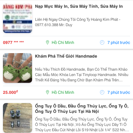
Nạp Mực Máy In, Sửa Máy Tính, Sửa Máy In
Liên Hệ Ngay Chúng Tôi Công Ty Hoàng Kim Phát -
0977.610.388 Mr: Duy
0977 *** ***
Hồ Chí Minh
7 phút trước
Khám Phá Thế Giới Handmade
Nếu Yêu Thích Đồ Handmade, Bạn Có Thể Tham Khảo
Các Mẫu Móc Khóa Len Tại Tinyloop Handmade. Nhiều
Thiết Kế Đáng Yêu Đang Chờ Bạn Khám Phá Trên
Website T Inyloop Handmade
₫
25.000
Hồ Chí Minh
7 phút trước
Ống Tuy Ô Dầu, Đầu Ống Thủy Lực, Ống Ty Ô,
Ống Tuy Ô Thủy Lực Tại Hà Nội
Ống Tuy Ô Dầu, Đầu Ống Thủy Lực, Ống Ty Ô, Ống Tuy
Ô Thủy Lực Tại Hà Nội ,Vỏ Áo Ống Thủy Lực Dây Ti Ô
Thủy Lực Đầu Cút Nhật Lồi S19 Nhật Lồi 1/4" S22 Nhật