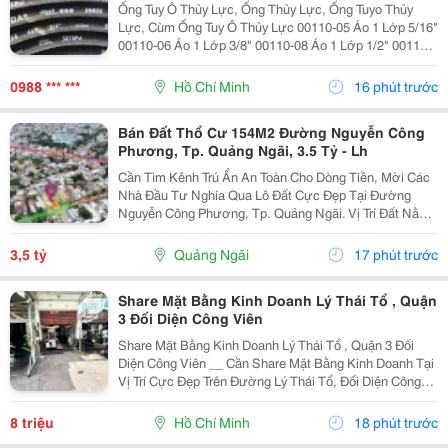
Ống Tuy Ô Thủy Lực, Ống Thủy Lực, Ống Tuyo Thủy
Lực, Cùm Ống Tuy Ô Thủy Lực 00110-05 Áo 1 Lớp 5/16"
00110-06 Áo 1 Lớp 3/8" 00110-08 Áo 1 Lớp 1/2" 00110-
10 Áo 1 Lớp 5/8" 00110-16 Áo 1 Lớp 1" 00110-20 Áo 1...
0988 *** ***
Hồ Chí Minh
16 phút trước
Bán Đất Thổ Cư 154M2 Đường Nguyễn Công
Phương, Tp. Quảng Ngãi, 3.5 Tỷ - Lh
Cần Tìm Kênh Trú Ẩn An Toàn Cho Dòng Tiền, Mời Các
Nhà Đầu Tư Nghía Qua Lô Đất Cực Đẹp Tại Đường
Nguyễn Công Phương, Tp. Quảng Ngãi. Vị Trí Đất Nằm
Ngay Khu Vực Trung Tâm Phường Nghĩa Lộ, Nơi Giao
Thương Sầm Uất Và Tiềm Năng Tăng Giá Rất Rõ...
3,5 tỷ
Quảng Ngãi
17 phút trước
Share Mặt Bằng Kinh Doanh Lý Thái Tổ , Quận
3 Đối Diện Công Viên
Share Mặt Bằng Kinh Doanh Lý Thái Tổ , Quận 3 Đối
Diện Công Viên __ Cần Share Mặt Bằng Kinh Doanh Tại
Vị Trí Cực Đẹp Trên Đường Lý Thái Tổ, Đối Diện Công
Viên Giọt Nước Mắt, Khu Vực Đông Người Qua Lại Từ
Sáng Đến Chiều. * Địa Chỉ: 42 Đường Lý Thái...
8 triệu
Hồ Chí Minh
18 phút trước