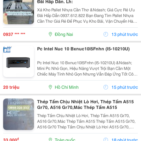
Đãi Hấp Dẫn. Lh:
Xả Kho Pallet Nhựa Cần Thơ &Ndash; Giá Cực Rẻ Ưu
Đãi Hấp Dẫn 0937.612.822 Bạn Đang Tìm Pallet Nhựa
Cần Thơ Giá Rẻ Để Phục Vụ Kho Bãi, Vận Chuyển Hàng
Hóa Hay Xuất Khẩu? Đây Chính Là Cơ Hội Không Nên
Bỏ Lỡ! ✅ Vì Sao Nên Chọn Pallet Nhựa Xả Kho? ...
0937 *** ***
Đồng Nai
13 phút trước
Pc Intel Nuc 10 Bxnuc10I5Fnhn (I5-10210U)
Pc Intel Nuc 10 Bxnuc10I5Fnhn (I5-10210U) &Ndash;
Mini Pc Nhỏ Gọn, Hiệu Năng Vượt Trội Bạn Cần Một
Chiếc Máy Tính Nhỏ Gọn Nhưng Vẫn Đáp Ứng Tốt Công
Việc Văn Phòng, Học Tập Hay Giải Trí? Pc Intel Nuc 10
Bxnuc10I5Fnhn (I5-10210U) Là Lựa Chọn Lý Tưởng...
20 triệu
Hồ Chí Minh
15 phút trước
Thép Tấm Chịu Nhiệt Lò Hơi, Thép Tấm A515
Gr70, A516 Gr70,Mác Thép Tấm A515
Thép Tấm Chịu Nhiệt Lò Hơi, Thép Tấm A515 Gr70,
A516 Gr70,Mác Thép Tấm A515 Thép Tấm A515 Gr70,
A516 Gr70 Thép Tấm Chịu Nhiệt Lò Hơi A515 Gr70,
A516 Gr70,20Mm,25Mm Thép Tấm Lò Hơi A515 Gr70
Là Loại Thép Hợp Kim Carbon-Silicon Chất Lượng
₫
33.000
Toàn quốc
18 phút trước