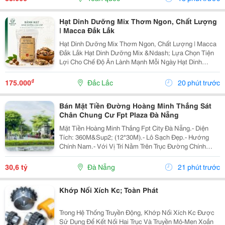
Cao,...
Hạt Dinh Dưỡng Mix Thơm Ngon, Chất Lượng
| Macca Đắk Lắk
Hạt Dinh Dưỡng Mix Thơm Ngon, Chất Lượng | Macca
Đắk Lắk Hạt Dinh Dưỡng Mix &Ndash; Lựa Chọn Tiện
Lợi Cho Chế Độ Ăn Lành Mạnh Mỗi Ngày Hạt Dinh
Dưỡng Mix Là Sự Kết Hợp Của Nhiều Loại Hạt Giàu
Dưỡng Chất, Mang Đến Hương Vị Thơm Ngon Và Tiện
₫
175.000
Đắc Lắc
20 phút trước
Lợi...
Bán Mặt Tiền Đường Hoàng Minh Thắng Sát
Chân Chung Cư Fpt Plaza Đà Nẵng
Mặt Tiền Hoàng Minh Thắng Fpt City Đà Nẵng.- Diện
Tích: 360M&Sup2; (12*30M).- Lô Sạch Đẹp.- Hướng
Chính Nam.- Với Vị Trí Nằm Trên Trục Đường Chính
Thông Từ Sân Bay Quốc Tế Đà Nẵng Ra Đến Bãi Tắm
Tân Trà. Là Một Trong Những Tuyến Đường Huyết Mạch
30,6 tỷ
Đà Nẵng
21 phút trước
Kết...
Khớp Nối Xích Kc; Toàn Phát
Trong Hệ Thống Truyền Động, Khớp Nối Xích Kc Được
Sử Dụng Để Kết Nối Hai Trục Và Truyền Mô-Men Xoắn