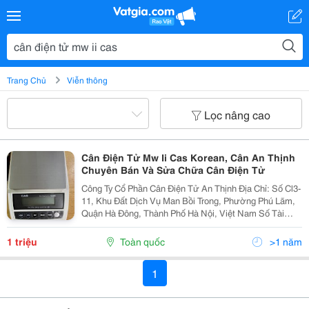
Trang Chủ
Viễn thông
Lọc nâng cao
Cân Điện Tử Mw Ii Cas Korean, Cân An Thịnh
Chuyên Bán Và Sửa Chữa Cân Điện Tử
Công Ty Cổ Phần Cân Điện Tử An Thịnh Địa Chỉ: Số Cl3-
11, Khu Đất Dịch Vụ Man Bồi Trong, Phường Phú Lãm,
Quận Hà Đông, Thành Phố Hà Nội, Việt Nam Số Tài
Khoản: 069.100.295.0361 Nh Vietcombank Cn Hà Tây
Mã Số Thuế: 0104802488 Liên Hệ: Ms Hoài...
1 triệu
Toàn quốc
>1 năm
1