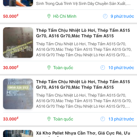
Sinh Trong Quá Trình Vệ Sinh Dây Chuyền Sản Xuất,
Nhà Máy Và Khu Công Nghiệp, Người Lao Động
Thường Xuyên Tiếp Xúc Với Hóa Chất Tẩy Rửa, Dung
₫
50.000
Hồ Chí Minh
9 phút trước
Dịch Khử...
Thép Tấm Chịu Nhiệt Lò Hơi, Thép Tấm A515
Gr70, A516 Gr70,Mác Thép Tấm A515
Thép Tấm Chịu Nhiệt Lò Hơi, Thép Tấm A515 Gr70,
A516 Gr70,Mác Thép Tấm A515 Thép Tấm A515 Gr70,
A516 Gr70 Thép Tấm Chịu Nhiệt Lò Hơi A515 Gr70,
A516 Gr70,20Mm,25Mm Thép Tấm Lò Hơi A515 Gr70
Là Loại Thép Hợp Kim Carbon-Silicon Chất Lượng
₫
30.000
Toàn quốc
10 phút trước
Cao,...
Thép Tấm Chịu Nhiệt Lò Hơi, Thép Tấm A515
Gr70, A516 Gr70,Mác Thép Tấm A515
Thép Tấm Chịu Nhiệt Lò Hơi, Thép Tấm A515 Gr70,
A516 Gr70,Mác Thép Tấm A515 Thép Tấm A515 Gr70,
A516 Gr70 Thép Tấm Chịu Nhiệt Lò Hơi A515 Gr70,
A516 Gr70,20Mm,25Mm Thép Tấm Lò Hơi A515 Gr70
Là Loại Thép Hợp Kim Carbon-Silicon Chất Lượng
₫
33.000
Toàn quốc
13 phút trước
Cao,...
Xả Kho Pallet Nhựa Cần Thơ, Giá Cực Rẻ, Ưu