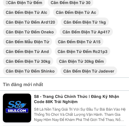
cân Điện Tử Đếm
Cân Đếm Điện Tử 30
Cân Đếm Điện Tử Alc
Cân Đếm Điện Tử Ac
Cân Điện Tử Đếm Ard120
Cân Đếm Điện Tử 1kg
Cân Điện Tử Đếm Oneko
Cân Đếm Điện Tử Ap417
Cân Đếm Mẫu Điện Tử
Cân Đếm Điện Tử A15
Cân Đếm Điện Tử And
Cân Điện Tử Đếm Rc21p3
Cân Đếm Điện Tử 30kg
Cân Điện Tử 30kg Đếm
Cân Điện Tử Đếm Shinko
Cân Đếm Điện Tử Jadever
Tin đăng mới nhất
S8 - Trang Chủ Chính Thức | Đăng Ký Nhận
Code 88K Trải Nghiệm
S8 Là Nền Tảng Giải Trí Với Sự Đầu Tư Bài Bản Vào Hệ
Thống Trò Chơi Và Chất Lượng Vận Hành. Tham Gia
Ngay Hôm Nay Để Khám Phá Thế Giới Thể Thao, Nổ
Hũ, Bắn Cá Cùng Nhiều Ưu Đãi Hấp Dẫn Dành Cho