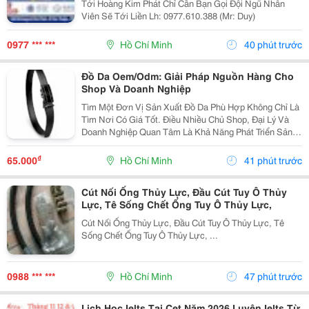
Tới Hoàng Kim Phát Chỉ Cần Bạn Gọi Đội Ngũ Nhân
Viên Sẽ Tới Liền Lh: 0977.610.388 (Mr: Duy)
0977 *** ***
Hồ Chí Minh
40 phút trước
Đồ Da Oem/Odm: Giải Pháp Nguồn Hàng Cho
Shop Và Doanh Nghiệp
Tìm Một Đơn Vị Sản Xuất Đồ Da Phù Hợp Không Chỉ Là
Tìm Nơi Có Giá Tốt. Điều Nhiều Chủ Shop, Đại Lý Và
Doanh Nghiệp Quan Tâm Là Khả Năng Phát Triển Sản
Phẩm, Duy Trì Nguồn Hàng Ổn Định Và Hỗ Trợ Lâu Dài.
Khi Làm Việc Trực Tiếp Với Đơn Vị Sản Xuất,...
₫
65.000
Hồ Chí Minh
41 phút trước
Cút Nối Ống Thủy Lực, Đầu Cút Tuy Ô Thủy
Lực, Tê Sống Chết Ống Tuy Ô Thủy Lực,
Cút Nối Ống Thủy Lực, Đầu Cút Tuy Ô Thủy Lực, Tê
Sống Chết Ống Tuy Ô Thủy Lực, ...
0988 *** ***
Hồ Chí Minh
47 phút trước
Lịch Học Ielts Tại Cet Năm 2026 Luyện Ielts Từ