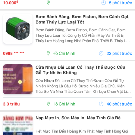
Thành Viên. Thông Tin Liên Hệ Tên Thương Hiệu: S8 ...
₫
10.000
5 phút trước
Bơm Bánh Răng, Bơm Piston, Bơm Cánh Gạt,
Bơm Thủy Lực Loại Tốt
Bơm Bánh Răng, Bơm Piston, Bơm Cánh Gạt, Bơm
Thủy Lực Loại Tốt Công Ty Cổ Phần Máy Và Thiết Bị
Thủy Lực Hoàng Long Nhà Phân Phối Thiết Bị Thủy Lực
- Khí Nén Và Máy Móc Tự Động Hóa. Tư Vấn, Sửa
Chữa, Thi Công, Thiết Kế Hệ Thống Thủy Lực Nhanh
0988 *** ***
Hồ Chí Minh
22 phút trước
Thủy Lực...
Cửa Nhựa Đài Loan Có Thay Thế Được Cửa
Gỗ Tự Nhiên Không
Cửa Nhựa Đài Loan Có Thay Thế Được Cửa Gỗ Tự
Nhiên Không Là Câu Hỏi Được Nhiều Gia Chủ, Kiến
Trúc Sư Và Nhà Thầu Quan Tâm Khi Lựa Chọn Vật Liệu
Cửa Cho Các Công Trình Hiện Đại. Trong Bối Cảnh Giá
Gỗ Tự Nhiên Ngày Càng Cao, Khai Thác Gỗ Gây Áp
3,3 triệu
Hồ Chí Minh
40 phút trước
Lực Lên...
Nạp Mực In, Sửa Máy In, Máy Tính Giá Rẻ
Hết Mực Tìm Đến Hoàng Kim Phát Máy Tính Hỏng Gọi