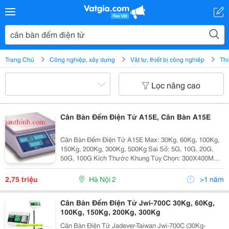
Trang Chủ
Công nghiệp, xây dựng
Vật tư, thiết bị công nghiệp
Thi
Lọc nâng cao
Cân Bàn Đếm Điện Tử A15E, Cân Bàn A15E
Cân Bàn Đếm Điện Tử A15E Max: 30Kg, 60Kg, 100Kg,
150Kg, 200Kg, 300Kg, 500Kg Sai Số: 5G, 10G, 20G,
50G, 100G Kích Thước Khung Tùy Chọn: 300X400Mm,
400X500Mm, 420X520Mm, 450X600Mm, 500X600Mm -
Màn Hình Hiển Thị: Led Đỏ, 3 Màn Hình Hiển Thị
2,75 triệu
Hà Nội 2
>1 năm
Cân Bàn Đếm Điện Tử Jwi-700C 30Kg, 60Kg,
100Kg, 150Kg, 200Kg, 300Kg
Cân Bàn Điện Tử Jadever-Taiwan Jwi-700C (30Kg-