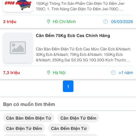
150Kg) Thông Tin Sản Phẩm Cân Điện Tử Đếm Jwi-
700C: 1. Tính Năng Cân Điện Tử Đếm Jwi-700C:
&Ndash; Cân Điện Tử Đếm Jwi-700C Chính Xác Cao(
Độ Phân Giải Bên Trong: 1/30.000) . &Ndash; Màn
3 triệu
Hồ Chí Minh
05/03/2026
Hình...
Cân Đếm 75Kg Ecb Cas Chính Hãng
Cân Bàn Đếm Điện Tử Ecb Cas Mức Cân Ecb &Ndash;
30Kg Ecb &Ndash; 75Kg Ecb &Ndash; 150Kg Ecb
&Ndash; 250Kg Sai Số 2G 5G 10G 20G Kích Thước
Mặt Cân 400 X 500 Mm Kích Thước Cân 500 X 720 X
760 Mm Quá Tải An Toàn 120% Tải...
7,3 triệu
Hà Nội
>1 năm
1
Bạn có muốn tìm thêm
Cân Bàn Đếm Điện Tử
Cân Điện Tử Đếm
Cân Điện Tử Đếm
Cân Đếm Điện Tử