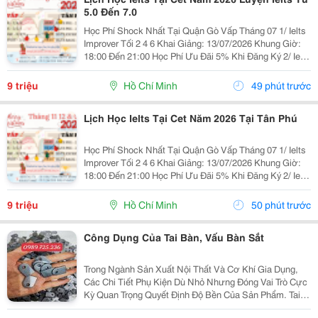
5.0 Đến 7.0
Học Phí Shock Nhất Tại Quận Gò Vấp Tháng 07 1/ Ielts
Improver Tối 2 4 6 Khai Giảng: 13/07/2026 Khung Giờ:
18:00 Đến 21:00 Học Phí Ưu Đãi 5% Khi Đăng Ký 2/ Ielts
Basic Tối 3 5 7 Khai Giảng: 07//07/2026 Khung Giờ:
18:00 Đến 21:00 ...
9 triệu
Hồ Chí Minh
49 phút trước
Lịch Học Ielts Tại Cet Năm 2026 Tại Tân Phú
Học Phí Shock Nhất Tại Quận Gò Vấp Tháng 07 1/ Ielts
Improver Tối 2 4 6 Khai Giảng: 13/07/2026 Khung Giờ:
18:00 Đến 21:00 Học Phí Ưu Đãi 5% Khi Đăng Ký 2/ Ielts
Basic Tối 3 5 7 Khai Giảng: 07//07/2026 Khung Giờ:
18:00 Đến 21:00 ...
9 triệu
Hồ Chí Minh
50 phút trước
Công Dụng Của Tai Bàn, Vấu Bàn Sắt
Trong Ngành Sản Xuất Nội Thất Và Cơ Khí Gia Dụng,
Các Chi Tiết Phụ Kiện Dù Nhỏ Nhưng Đóng Vai Trò Cực
Kỳ Quan Trọng Quyết Định Độ Bền Của Sản Phẩm. Tai
Bàn Sắt (Hay Còn Gọi Là Tai Sắt Cho Bàn Ghế, Vấu Bàn