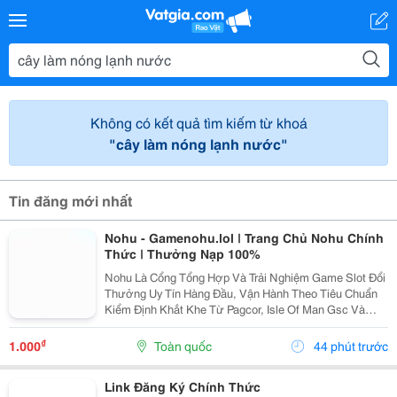
Không có kết quả tìm kiếm từ khoá
"cây làm nóng lạnh nước"
Tin đăng mới nhất
Nohu - Gamenohu.lol | Trang Chủ Nohu Chính
Thức | Thưởng Nạp 100%
Nohu Là Cổng Tổng Hợp Và Trải Nghiệm Game Slot Đổi
Thưởng Uy Tín Hàng Đầu, Vận Hành Theo Tiêu Chuẩn
Kiểm Định Khắt Khe Từ Pagcor, Isle Of Man Gsc Và
Curacao Egaming. Tích Hợp Chứng Nhận Bảo Mật
Geotrust Giao Thức Ssl 256-Bit, Trang Web
₫
1.000
Toàn quốc
44 phút trước
Gamenohu.lol...
Link Đăng Ký Chính Thức