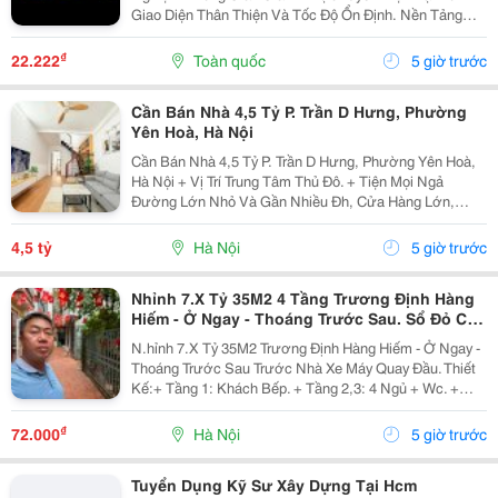
Giao Diện Thân Thiện Và Tốc Độ Ổn Định. Nền Tảng
Cung Cấp Đa Dạng Trò Chơi, Cập Nhật Thường Xuyên,
Hỗ Trợ Trên Nhiều Thiết Bị Và Mang Đến Trải Nghiệm...
₫
22.222
Toàn quốc
5 giờ trước
Cần Bán Nhà 4,5 Tỷ P. Trần D Hưng, Phường
Yên Hoà, Hà Nội
Cần Bán Nhà 4,5 Tỷ P. Trần D Hưng, Phường Yên Hoà,
Hà Nội + Vị Trí Trung Tâm Thủ Đô. + Tiện Mọi Ngả
Đường Lớn Nhỏ Và Gần Nhiều Đh, Cửa Hàng Lớn,
V.v... + Diện Tích Gia Đình Sử Dụng Tất Được Là 95 M2.
+ Ô-Tô Vào Cửa, Nhà Có 2 Tầng. + Sổ Đỏ Chính...
4,5 tỷ
Hà Nội
5 giờ trước
Nhỉnh 7.X Tỷ 35M2 4 Tầng Trương Định Hàng
Hiếm - Ở Ngay - Thoáng Trước Sau. Sổ Đỏ Cất
Két
N.hỉnh 7.X Tỷ 35M2 Trương Định Hàng Hiếm - Ở Ngay -
Thoáng Trước Sau Trước Nhà Xe Máy Quay Đầu. Thiết
Kế:+ Tầng 1: Khách Bếp. + Tầng 2,3: 4 Ngủ + Wc. +
Tầng 4: Phòng Thờ Sân Phơi Rộng Rãi. + Gần Trường,
Gần Chợ + Giao Thông Thuận Tiện. Sổ Đỏ...
₫
72.000
Hà Nội
5 giờ trước
Tuyển Dụng Kỹ Sư Xây Dựng Tại Hcm