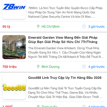
78Wim ⁠ Là Nơi Trực Tuyến Độc Quyền Được Cấp Phép
Hợp Pháp Do Trung Tâm An Ninh Mạng Quốc Gia
National Cyber Security Centre Và Isle Of Man,
Cagayan,Và Pagcor Cấp Phép. Những Giấy Phép Khẳng
Định Sân Chơi Này An Toàn Và Minh Bạch Thu Hút Hơn
50 tỷ
Hồ Chí Minh
3 giờ trước
10 Triệu...
Emerald Garden View Mang Đến Giải Pháp
Giúp Bạn Giải Pháp Sở Hửu Chỉ 7Tr/Tháng
The Emerald Garden View &Ndash; Dừng Thuê Nhà,
Chuyển Sang Sở Hữu 1. Câu Chuyện Của Hàng Ngàn
Người Trẻ Mỗi Tháng Chi 6&Ndash;8 Triệu Để Thuê Nhà
Nhưng Tài Sản Vẫn Là Con Số 0. Emerald Garden View
Mang Đến Giải Pháp Giúp Bạn Chuyển Tiền Thuê Nhà...
700 triệu
Bình Dương
4 giờ trước
Good88 Link Truy Cập Uy Tín Hàng Đầu 2026
Good88 Là Nền Tảng Giải Trí Trực Tuyến Cung Cấp Đa
Dạng Trò Chơi Như Thể Thao, Game Bài, Và Nhiều
Chuyên Mục Giải Trí Hiện Đại. Giao Diện Được Thiết Kế
Trực Quan, Thân Thiện Với Người Dùng Trên Cả Điện
Thoại Và Máy Tính. Hệ Thống Bảo Mật Hiện Đại...
₫
1.000
Toàn quốc
4 giờ trước