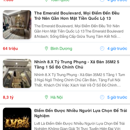
The Emerald Boulevard, Mọi Điểm Đến Đều
Trở Nên Gần Hơn Mặt Tiền Quốc Lộ 13
The Emerald Boulevard, Mọi Điểm Đến Đều Trở Nên
Gần Hơn Mặt Tiền Quốc Lộ 13 The Emerald Boulevard
&Ndash; Sống Đẳng Cấp Giữa Trung Tâm Kết Nối
Tp.hcm Bạn Đang Tìm Một Căn Hộ Vừa Để Ở, Vừa Có
Tiềm Năng Đầu Tư Mạnh? The Emerald Boulevard
64 triệu
Bình Dương
4 giờ trước
Chính Là...
Nhỉnh 8.X Tỷ Trung Phụng - Xã Đàn 35M2 5
Tầng 1 Sổ Đỏ Chính Chủ
Nhỉnh 8.X Tỷ Trung Phụng - Xã Đàn 35M2 5 Tầng 1 Tum
3 Ngủ Ngõ Thông Chính Chủ Cần Bán, Tặng Full Nội
Thất, Khách Chỉ Việc Xách Vali Về Ở Sổ Đỏ Chính
Chủ(Nói Không Với Quy Hoạch) Mr Cường 0936161345
8,3 tỷ
Hà Nội
5 giờ trước
Điểm Đến Được Nhiều Người Lựa Chọn Để Trải
Nghiệm
Lv8 Là Điểm Đến Được Nhiều Người Lựa Chọn Để Trải
Nghiệm Không Gian Giải Trí Trực Tuyến Hiện Đại Với