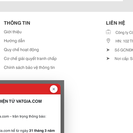
THÔNG TIN
LIÊN HỆ
Giới thiệu
Công ty C
Hướng dẫn
HN: 102 T
➤
Quy chế hoạt động
Số GCNĐKD
➤
Cơ chế giải quyết tranh chấp
Nơi cấp: S
Chính sách bảo vệ thông tin
IỆN TỬ VATGIA.COM
.com – trân trọng thông báo:
gia.com kể từ ngày
31 tháng 3 năm