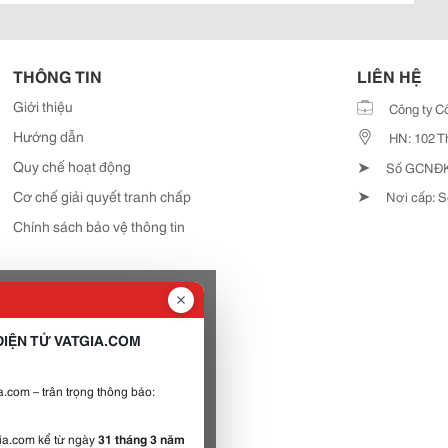
THÔNG TIN
LIÊN HỆ
Giới thiệu
Công ty C
Hướng dẫn
HN: 102 T
➤
Quy chế hoạt động
Số GCNĐKD
➤
Cơ chế giải quyết tranh chấp
Nơi cấp: S
Chính sách bảo vệ thông tin
IỆN TỬ VATGIA.COM
.com – trân trọng thông báo:
gia.com kể từ ngày
31 tháng 3 năm