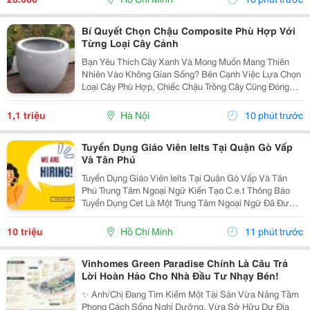
Bí Quyết Chọn Chậu Composite Phù Hợp Với
Từng Loại Cây Cảnh
Bạn Yêu Thích Cây Xanh Và Mong Muốn Mang Thiên
Nhiên Vào Không Gian Sống? Bên Cạnh Việc Lựa Chọn
Loại Cây Phù Hợp, Chiếc Chậu Trồng Cây Cũng Đóng
Vai Trò Vô Cùng Quan Trọng. Không Chỉ Là Nơi Giúp
Cây Phát Triển Khỏe Mạnh, Chậu Còn Góp Phần Tạo
1,1 triệu
Hà Nội
10 phút trước
Nên Vẻ...
Tuyển Dụng Giáo Viên Ielts Tại Quận Gò Vấp
Và Tân Phú
Tuyển Dụng Giáo Viên Ielts Tại Quận Gò Vấp Và Tân
Phú Trung Tâm Ngoại Ngữ Kiến Tạo C.e.t Thông Báo
Tuyển Dụng Cet Là Một Trung Tâm Ngoại Ngữ Đã Được
Thành Lập 16 Năm Chuyên Về Chương Trình Anh Văn
Học Thuật Ielts &Ndash; Toefl Ibt. Trung Tâm...
10 triệu
Hồ Chí Minh
11 phút trước
Vinhomes Green Paradise Chính Là Câu Trả
Lời Hoàn Hảo Cho Nhà Đầu Tư Nhạy Bén!
✨ Anh/Chị Đang Tìm Kiếm Một Tài Sản Vừa Nâng Tầm
Phong Cách Sống Nghỉ Dưỡng, Vừa Sở Hữu Dư Địa