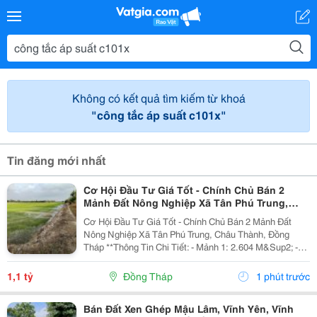
Không có kết quả tìm kiếm từ khoá
"công tắc áp suất c101x"
Tin đăng mới nhất
Cơ Hội Đầu Tư Giá Tốt - Chính Chủ Bán 2
Mảnh Đất Nông Nghiệp Xã Tân Phú Trung,
Châu Thành, Đồng Tháp
Cơ Hội Đầu Tư Giá Tốt - Chính Chủ Bán 2 Mảnh Đất
Nông Nghiệp Xã Tân Phú Trung, Châu Thành, Đồng
Tháp **Thông Tin Chi Tiết: - Mảnh 1: 2.604 M&Sup2; -
Mảnh 2: 1.527 M&Sup2; - Tổng Diện Tích: 4.131
M&Sup2; Giá Bán: 1 Tỷ 100 Triệu (Bán Cả 2 Mảnh, Có...
1,1 tỷ
Đồng Tháp
1 phút trước
Bán Đất Xen Ghép Mậu Lâm, Vĩnh Yên, Vĩnh