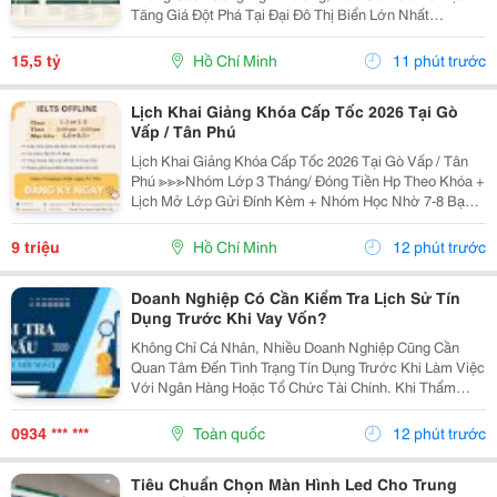
Tăng Giá Đột Phá Tại Đại Đô Thị Biển Lớn Nhất
Tp.hcm? Sx11-10 - Phân Khu The Haven Bay (Vịnh
Tiên) - Vinhomes Green Paradise Chính Là Câu Trả Lời
15,5 tỷ
Hồ Chí Minh
11 phút trước
Hoàn...
Lịch Khai Giảng Khóa Cấp Tốc 2026 Tại Gò
Vấp / Tân Phú
Lịch Khai Giảng Khóa Cấp Tốc 2026 Tại Gò Vấp / Tân
Phú ≫≫≫Nhóm Lớp 3 Tháng/ Đóng Tiền Hp Theo Khóa +
Lịch Mở Lớp Gửi Đính Kèm + Nhóm Học Nhờ 7-8 Bạn/
Lớp + Giáo Trình Ielts Có Band Điểm Lộ Trình, Sách
Nước Ngoài Bám Sát + Chia Đều 4 Kỹ...
9 triệu
Hồ Chí Minh
12 phút trước
Doanh Nghiệp Có Cần Kiểm Tra Lịch Sử Tín
Dụng Trước Khi Vay Vốn?
Không Chỉ Cá Nhân, Nhiều Doanh Nghiệp Cũng Cần
Quan Tâm Đến Tình Trạng Tín Dụng Trước Khi Làm Việc
Với Ngân Hàng Hoặc Tổ Chức Tài Chính. Khi Thẩm
Định Hồ Sơ Vay Vốn, Ngoài Báo Cáo Tài Chính Và Tài
Sản Bảo Đảm, Ngân Hàng Còn Xem Xét Lịch Sử Tín
0934 *** ***
Toàn quốc
12 phút trước
Dụng...
Tiêu Chuẩn Chọn Màn Hình Led Cho Trung