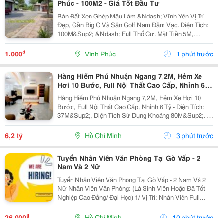
Phúc - 100M2 - Giá Tốt Đầu Tư
Bán Đất Xen Ghép Mậu Lâm &Ndash; Vĩnh Yên Vị Trí
Đẹp, Gần Big C Và Sân Golf Nam Đầm Vạc. Diện Tích:
100M&Sup2; &Ndash; Full Thổ Cư. Mặt Tiền 5M,
Đường Rộng 13,5M. Chỉ 5 Phút Đến Big C Và Bến Xe
Vĩnh Yên. Liền Kề Các Khu Đô Thị: Nam Đầm Vạc,...
₫
1.000
Vĩnh Phúc
1 phút trước
Hàng Hiếm Phú Nhuận Ngang 7,2M, Hẻm Xe
Hơi 10 Bước, Full Nội Thất Cao Cấp, Nhỉnh 6
Tỷ
Hàng Hiếm Phú Nhuận Ngang 7,2M, Hẻm Xe Hơi 10
Bước, Full Nội Thất Cao Cấp, Nhỉnh 6 Tỷ - Diện Tích:
37M&Sup2;, Diện Tích Sử Dụng Khoảng 80M&Sup2;. -
Kết Cấu: 1 Trệt 1 Lầu, Gồm 3 Phòng Ngủ, 2 Wc; Có 1
Phòng Ngủ Tầng Trệt, Ban Công Thông 2 Phòng...
6,2 tỷ
Hồ Chí Minh
3 phút trước
Tuyển Nhân Viên Văn Phòng Tại Gò Vấp - 2
Nam Và 2 Nữ
Tuyển Nhân Viên Văn Phòng Tại Gò Vấp - 2 Nam Và 2
Nữ Nhân Viên Văn Phòng: (Là Sinh Viên Hoặc Đã Tốt
Nghiệp Cao Đẳng/ Đại Học) 1/ Vị Trí: Nhân Viên Full
Time (2 Nam 2 Nữ) Ca Làm: 13:00 Đến 21:00 (1 Tháng
Được Nghỉ Phép 1 Ngày, Và Hưởng Các Ngày...
₫
26.000
Hồ Chí Minh
10 phút trước