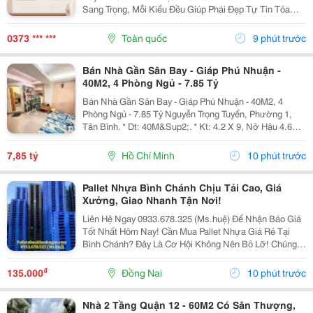
Sang Trọng, Mỗi Kiểu Đều Giúp Phái Đẹp Tự Tin Tỏa
Sáng Trong Các Buổi Tiệc Cưới, Gala, Sinh Nhật Hay
Sự Kiện Quan Trọng. Nếu Bạn Đang Tìm Kiếm Mẫu Váy
0373 *** ***
Toàn quốc
9 phút trước
Dự...
Bán Nhà Gần Sân Bay - Giáp Phú Nhuận -
40M2, 4 Phòng Ngủ - 7.85 Tỷ
Bán Nhà Gần Sân Bay - Giáp Phú Nhuận - 40M2, 4
Phòng Ngủ - 7.85 Tỷ Nguyễn Trọng Tuyển, Phường 1,
Tân Bình. * Dt: 40M&Sup2;. * Kt: 4.2 X 9, Nở Hậu 4.6
Tài Lộc * 6 Tầng. ️ 4 Pn &Ndash; 5 Wc. Chỉ Một Căn Ra
Vị Trí Ô Tô Đậu. ✨Chủ Nhà Lâu Năm,...
7,85 tỷ
Hồ Chí Minh
10 phút trước
Pallet Nhựa Bình Chánh Chịu Tải Cao, Giá
Xưởng, Giao Nhanh Tận Nơi!
Liên Hệ Ngay 0933.678.325 (Ms.huệ) Để Nhận Báo Giá
Tốt Nhất Hôm Nay! Cần Mua Pallet Nhựa Giá Rẻ Tại
Bình Chánh? Đây Là Cơ Hội Không Nên Bỏ Lỡ! Chúng
Tôi Đang Xả Kho Hàng Nghìn Pallet Nhựa Cũ Và Mới
Với Mức Giá Cực Kỳ Ưu Đãi, Phù Hợp Cho Kho...
₫
135.000
Đồng Nai
10 phút trước
Nhà 2 Tầng Quận 12 - 60M2 Có Sân Thượng,