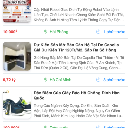
Cập Nhật Robot Giao Dịch Tự Động Robot Vào Lệnh
Liên Tục, Chốt Lời Nhanh Chóng Kiểm Soát Rủi Ro Tốt,
Không Bị Ảnh Hưởng Tâm Lý Hệ Thống Copy Tự Động
Luôn Sẵn Sàng Hỗ Trợ Kh , Pasview Sẵn Có Chỉ Cần Ib
Cho Em, Em Giải Đáp Mọi Thắc Mắc Cho Quý Nđt
₫
10.000
Hải Phòng
1 phút trước
Miễn...
Dự Kiến Sắp Mở Bán Căn Hộ Tại De Capella
Giá Dự Kiến Từ 120Tr/M2, Sắp Ra Sổ Hồng
Giỏ Hàng Sắp Mở Bán Tại De Capella Thủ Thiêm - Vị Trí
Đắc Địa: 2 Mặt Tiền Lương Định Của, P. An Khánh, Tp
Thủ Đức (Quận 2 Cũ), Gần Đại Lộ Vòng Cung, Cách
Trung Tâm Tp Theo Tuyến Đường Cầu Thủ Thiêm 2 Chỉ
10 Phút Xe Máy. - Các Căn Hộ 100% Ban Công +...
6,72 tỷ
Hồ Chí Minh
3 phút trước
Đặc Điểm Của Giày Bảo Hộ Chống Đinh Hàn
Quốc
Trong Các Ngành Xây Dựng, Cơ Khí, Sản Xuất, Kho
Vận, Lắp Đặt Hay Công Nghiệp Nặng, Nguy Cơ Giẫm
Phải Đinh, Mảnh Kim Loại Hoặc Các Vật Sắc Nhọn Luôn
Hiện Hữu. Chính Vì Vậy, Giày Bảo Hộ Là Trang Bị Không
Thể Thiếu Để Bảo Vệ Đôi Chân Và Giảm Thiểu Nguy...
₫
100.000
Toàn quốc
5 phút trước