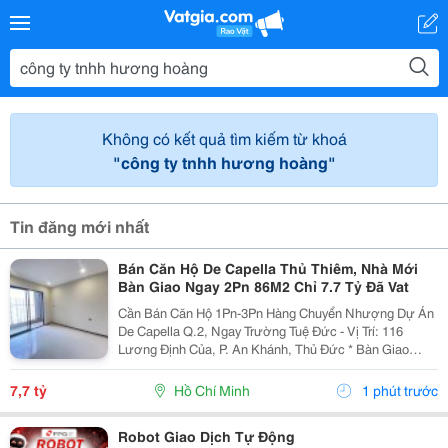
Không có kết quả tìm kiếm từ khoá
"công ty tnhh hương hoàng"
Tin đăng mới nhất
Bán Căn Hộ De Capella Thủ Thiêm, Nhà Mới
Bàn Giao Ngay 2Pn 86M2 Chỉ 7.7 Tỷ Đã Vat
Cần Bán Căn Hộ 1Pn-3Pn Hàng Chuyển Nhượng Dự Án
De Capella Q.2, Ngay Trường Tuệ Đức - Vị Trí: 116
Lương Định Của, P. An Khánh, Thủ Đức * Bàn Giao
Hoàn Thiện Cơ Bản * Căn Hộ Cao Cấp De Capella -
Thanh Toán Nhận Nhà Ngay Đa Dạng Diện Tích, Giá Đã
7,7 tỷ
Hồ Chí Minh
1 phút trước
Vat:...
Robot Giao Dịch Tự Động