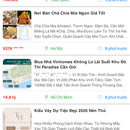
Nơi Bán Chả Chìa Mía Ngon Giá Tốt
Chả Chìa Mía &Ndash; Thơm Ngon, Đậm Đà, Cắn Một
Miếng Là Mê #Chả_Chìa_Mía Được Làm Từ Thịt Và Hải
Sản Tuyển Chọn, Quấn Quanh Cây Mía Tươi, Khi Chiên
Lên Vàng Ruộm, Thơm Lừng. Cắn Một Miếng Là Cảm
Nhận Được Vị Ngọt Của Thịt Hòa Quyện Với Hương...
0376 *** ***
Hà Nội
8 phút trước
Mua Nhà Vinhomes Không Lo Lãi Suất Khu Đô
Thi Paradise Cần Giờ
̂ ̂̉ Đ̂̀ ̛ ̣ ̣ ́ ̂́ ̂́ ̛̛ ̂́ ̣ ̣ ̂̀ ̛̀ -6 ̂ ̂̉ , ̣̆ ̂̀ ́ ̉ ̉ ̣ ̂ ̂̀ ̂̀ ̂ ̂̀ ̛̀ ✨ Vị Trí Độc Tôn - Kinh Doanh Đắc
Địa: Mã Căn: Vt-226 (Phân Khu Vịnh Tiên). Diện Tích :
100M2 Đất 2 Mặt Tiền Kinh Doanh Thông Thoáng Giá
Chỉ 14 Tỷ 8 Full All In...
14,8 tỷ
Hồ Chí Minh
8 phút trước
Kiểu Váy Dự Tiệc Đẹp 2026 Nên Thử
Hợp Nhiều Phong Cách Khác Nhau. Từ Những Mẫu
Váy Tối Giản Thanh Lịch Đến Các Thiết Kế Đính Kết