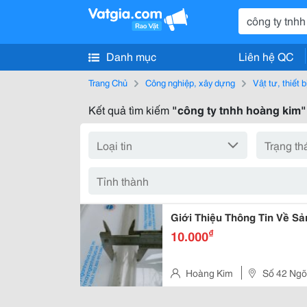
Danh mục
Liên hệ QC
Trang Chủ
Công nghiệp, xây dựng
Vật tư, thiết 
Kết quả tìm kiếm
"công ty tnhh hoàng kim"
Giới Thiệu Thông Tin Về S
₫
10.000
Hoàng Kim
Số 42 Ngõ 
Hoàng Mai, Hà Nội