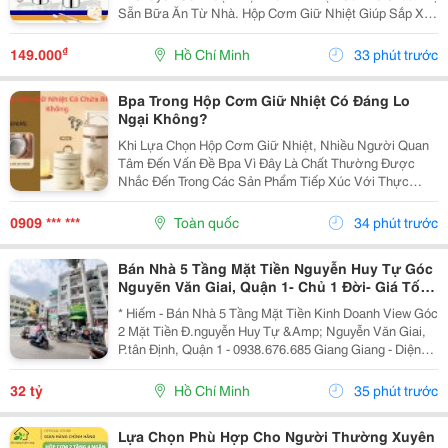
Sẵn Bữa Ăn Từ Nhà. Hộp Cơm Giữ Nhiệt Giúp Sắp Xếp
Cơm Và Thức Ăn Ngăn Nắp, Dễ Mang Theo Và Phù
Hợp Với Nhiều Nhu Cầu Sử Dụng. Chọn Hộp Dựa
₫
149.000
Hồ Chí Minh
33 phút trước
Trên...
Bpa Trong Hộp Cơm Giữ Nhiệt Có Đáng Lo
Ngại Không?
Khi Lựa Chọn Hộp Cơm Giữ Nhiệt, Nhiều Người Quan
Tâm Đến Vấn Đề Bpa Vì Đây Là Chất Thường Được
Nhắc Đến Trong Các Sản Phẩm Tiếp Xúc Với Thực
Phẩm. Vậy Hộp Cơm Giữ Nhiệt Có Chứa Bpa Không Và
Cần Lưu Ý Gì Khi Sử Dụng? 1. Bpa Là Gì Và Vì Sao
0909 *** ***
Toàn quốc
34 phút trước
Nhiều...
Bán Nhà 5 Tầng Mặt Tiền Nguyễn Huy Tự Góc
Nguyẽn Văn Giai, Quận 1- Chủ 1 Đời- Giá Tốt-
Giang Giang
* Hiếm - Bán Nhà 5 Tầng Mặt Tiền Kinh Doanh View Góc
2 Mặt Tiền Đ.nguyễn Huy Tự &Amp; Nguyễn Văn Giai,
P.tân Định, Quận 1 - 0938.676.685 Giang Giang - Diện
Tích: 60M2 - Ngang 3.5M * 18M. - Kết Cấu: 5 Tầng - Sân
Thượng - Thiết Kế Kiểu Lệch Tầng Đẹp...
32 tỷ
Hồ Chí Minh
35 phút trước
Lựa Chọn Phù Hợp Cho Người Thường Xuyên