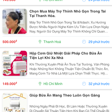
Hộp...
Chọn Mua Máy Trợ Thính Nhỏ Gọn Trong Tai
Tại Thanh Hóa.
Máy Trợ Thính Nhỏ Gọn Trong Tai &Ndash; Xu Hướng
Được Nhiều Người Nghe Kém Ưu Tiên Lựa Chọn Ngày
Nay, Người Sử Dụng Máy Trợ Thính Không Chỉ Quan
Tâm Đến Nghe Rõ, Mà Còn Mong Muốn Một Thiết Bị
Nhỏ Gọn, Thẩm Mỹ, Dễ Sử Dụng Và Thoải Mái Khi Đeo.
₫
500.000
Thanh Hoá
29 phút trước
...
Hộp Cơm Giữ Nhiệt Giải Pháp Cho Bữa Ăn
Tiện Lợi Khi Xa Nhà
Khi Thường Xuyên Phải Ăn Trưa Tại Trường, Văn Phòng
Hoặc Những Nơi Không Thuận Tiện Chuẩn Bị Thức Ăn,
Mang Cơm Từ Nhà Là Một Lựa Chọn Thiết Thực. Hộp
Cơm Giữ Nhiệt Giúp Bạn Sắp Xếp Các Món Ăn Gọn
Gàng Và Dễ Dàng Mang Theo Trong Ngày. Lựa Chọn
₫
149.000
Hồ Chí Minh
32 phút trước
Hộp...
Giúp Bữa Ăn Mang Theo Luôn Gọn Gàng
Những Ngày Phải Đi Học, Đi Làm Hoặc Thường Xuyên
Di Chuyển Sẽ Thuận Tiện Hơn Khi Bạn Có Thể Chuẩn Bị