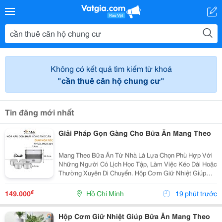
Không có kết quả tìm kiếm từ khoá
"cần thuê căn hộ chung cư"
Tin đăng mới nhất
Giải Pháp Gọn Gàng Cho Bữa Ăn Mang Theo
Mang Theo Bữa Ăn Từ Nhà Là Lựa Chọn Phù Hợp Với
Những Người Có Lịch Học Tập, Làm Việc Kéo Dài Hoặc
Thường Xuyên Di Chuyển. Hộp Cơm Giữ Nhiệt Giúp
Sắp Xếp Các Món Ăn Ngăn Nắp, Thuận Tiện Mang
Theo Và Sử Dụng Trong Ngày. Chọn Hộp Có Ngăn Phù
₫
149.000
Hồ Chí Minh
19 phút trước
Hợp ...
Hộp Cơm Giữ Nhiệt Giúp Bữa Ăn Mang Theo