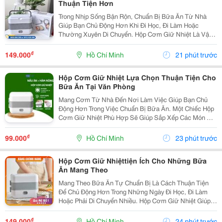
Thuận Tiện Hơn
Trong Nhịp Sống Bận Rộn, Chuẩn Bị Bữa Ăn Từ Nhà
Giúp Bạn Chủ Động Hơn Khi Đi Học, Đi Làm Hoặc
Thường Xuyên Di Chuyển. Hộp Cơm Giữ Nhiệt Là Vật
Dụng Hữu Ích Để Sắp Xếp Cơm Và Thức Ăn Gọn Gàng,
Thuận Tiện Mang Theo Trong Ngày. Lựa Chọn Hộp Theo
₫
149.000
Hồ Chí Minh
21 phút trước
Nhu...
Hộp Cơm Giữ Nhiệt Lựa Chọn Thuận Tiện Cho
Bữa Ăn Tại Văn Phòng
Mang Cơm Từ Nhà Đến Nơi Làm Việc Giúp Bạn Chủ
Động Hơn Trong Việc Chuẩn Bị Bữa Ăn. Một Chiếc Hộp
Cơm Giữ Nhiệt Phù Hợp Sẽ Giúp Sắp Xếp Các Món Ăn
Gọn Gàng, Dễ Mang Theo Và Thuận Tiện Sử Dụng
Trong Thời Gian Nghỉ Trưa. Chọn Hộp Có Cấu Tạo Phù
₫
99.000
Hồ Chí Minh
23 phút trước
Hợp ...
Hộp Cơm Giữ Nhiệttiện Ích Cho Những Bữa
Ăn Mang Theo
Mang Theo Bữa Ăn Tự Chuẩn Bị Là Cách Thuận Tiện
Để Chủ Động Hơn Trong Những Ngày Đi Học, Đi Làm
Hoặc Phải Di Chuyển Nhiều. Hộp Cơm Giữ Nhiệt Giúp
Các Món Ăn Được Sắp Xếp Ngăn Nắp, Dễ Mang Theo
Và Phù Hợp Với Nhiều Lịch Trình Khác Nhau. Chọn
₫
149.000
Hồ Chí Minh
24 phút trước