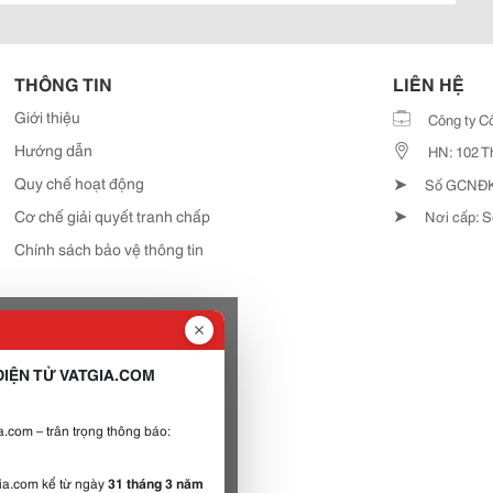
THÔNG TIN
LIÊN HỆ
Giới thiệu
Công ty C
Hướng dẫn
HN: 102 T
➤
Quy chế hoạt động
Số GCNĐKD
➤
Cơ chế giải quyết tranh chấp
Nơi cấp: S
Chính sách bảo vệ thông tin
IỆN TỬ VATGIA.COM
.com – trân trọng thông báo:
gia.com kể từ ngày
31 tháng 3 năm