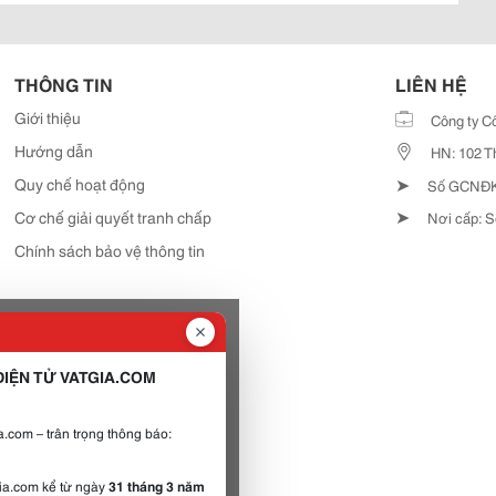
THÔNG TIN
LIÊN HỆ
Giới thiệu
Công ty C
Hướng dẫn
HN: 102 T
➤
Quy chế hoạt động
Số GCNĐKD
➤
Cơ chế giải quyết tranh chấp
Nơi cấp: S
Chính sách bảo vệ thông tin
IỆN TỬ VATGIA.COM
.com – trân trọng thông báo:
gia.com kể từ ngày
31 tháng 3 năm