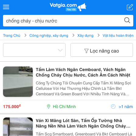
Trang Chủ
Công nghiệp, xây dựng
Xây dựng
Vật liệu hoàn thiện
Lọc nâng cao
Tấm Làm Vách Ngăn Cemboard, Vách Ngăn
Chống Cháy Chịu Nước, Cách Âm Cách Nhiệt
Công Ty Chúng Tôi Chuyên Cung Cấp Tấm Xi Măng Sợi
Cellulose Với Hai Thương Hiệu Chính Là Tấm Bkt
Cemboard Và Green Board Với Nhiều Tính Năng Và
Công Dụng Ưu Việt, Sản Phẩm Được Ứng Dụng Thi
Công Rộng Khắp Trong Công Trình Dân Dụng Và Công
₫
175.000
Hồ Chí Minh
>1 năm
Nghiệp Mang
Ván Xi Măng Lót Sàn, Tấm Ốp Tường Nhà
Nâng Nền Nhà Làm Vách Ngăn Chống Cháy
Chịu Nước
Tấm Scg Smartboard, Greenboard Và Bkt Cemboard Là