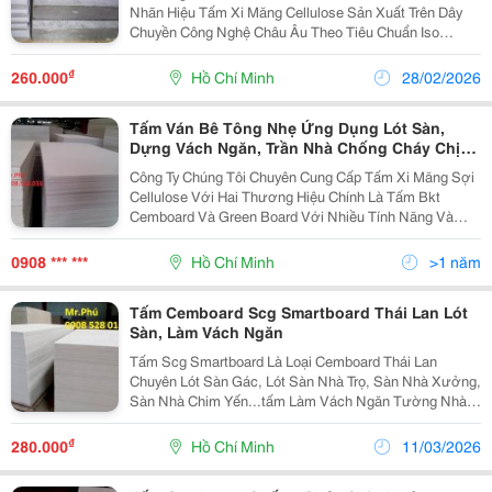
Nhãn Hiệu Tấm Xi Măng Cellulose Sản Xuất Trên Dây
Chuyền Công Nghệ Châu Âu Theo Tiêu Chuẩn Iso
9001:2008. Thành Phần Chất Liệu Gồm: Xi Măng, Sợi
Cellulose, Cát Tinh Khiết Siêu Mịn Và Chất Liên Kết....
₫
260.000
Hồ Chí Minh
28/02/2026
Tấm Ván Bê Tông Nhẹ Ứng Dụng Lót Sàn,
Dựng Vách Ngăn, Trần Nhà Chống Cháy Chịu
Nước
Công Ty Chúng Tôi Chuyên Cung Cấp Tấm Xi Măng Sợi
Cellulose Với Hai Thương Hiệu Chính Là Tấm Bkt
Cemboard Và Green Board Với Nhiều Tính Năng Và
Công Dụng Ưu Việt, Sản Phẩm Được Ứng Dụng Thi
Công Rộng Khắp Trong Công Trình Dân Dụng Và Công
0908 *** ***
Hồ Chí Minh
>1 năm
Nghiệp Mang
Tấm Cemboard Scg Smartboard Thái Lan Lót
Sàn, Làm Vách Ngăn
Tấm Scg Smartboard Là Loại Cemboard Thái Lan
Chuyên Lót Sàn Gác, Lót Sàn Nhà Trọ, Sàn Nhà Xưởng,
Sàn Nhà Chim Yến...tấm Làm Vách Ngăn Tường Nhà
Chống Cháy, Chịu Nước, Không Mối Mọt. Tấm
Smartboard Đến Từ Thái Lan Cạnh Tranh Trực Tiếp Với
₫
280.000
Hồ Chí Minh
11/03/2026
Các Sản Phẩm