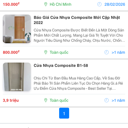
Vượt Trội. Thông Hưng Là Nhà Máy Sản Xuất Hàng...
₫
150.000
Hồ Chí Minh
28/02/2026
Báo Giá Cửa Nhựa Composite Mới Cập Nhật
2022
Cửa Nhựa Composite Được Biết Đến Là Một Dòng Sản
Phẩm Mới Chất Lượng, Mang Lại Giá Trị Tuyệt Vời Cho
Người Tiêu Dùng Như Chống Cháy, Chịu Nước, Chống
Cong Vênh. Mặc Dù Đã Xuất Hiện Trên Thị Trường Từ
Lâu Nhưng Nhiều Người Vẫn Chưa Biết Đến Dòng
₫
800.000
Toàn quốc
>1 năm
Cửa...
Cửa Nhựa Composite B1-58
Chịu Chi Từ Ban Đầu Mua Hàng Cao Cấp, Về Sau Đỡ
Phải Bảo Trì Sản Phẩm Liên Tục Do Chọn Hàng Gi.á Rẻ
Ưu Điểm Cửa Nhựa Composite - Best Seller Tại
Famidoor Chống Cháy, Chịu Nước. Cách Âm,Cách
Nhiệt Tốt. Chịu Lực Va Đập Tốt. Đa Dạng Kiểu Dáng
3,9 triệu
Toàn quốc
>1 năm
Từ...
1