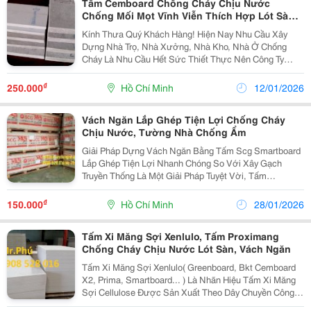
Tấm Cemboard Chống Cháy Chịu Nước
Chống Mối Mọt Vĩnh Viễn Thích Hợp Lót Sàn,
Làm Vách Ngăn, Trần Nhà
Kính Thưa Quý Khách Hàng! Hiện Nay Nhu Cầu Xây
Dựng Nhà Trọ, Nhà Xưởng, Nhà Kho, Nhà Ở Chống
Cháy Là Nhu Cầu Hết Sức Thiết Thực Nên Công Ty
Chúng Tôi Đã Sản Xuất Và Cung Cấp Tấm Ván Xi Măng,
3D Hay Còn Gọi Là Tấm Bê Tông Nhẹ Với Hai Thương
₫
250.000
Hồ Chí Minh
12/01/2026
Hiệu Là Tấ
Vách Ngăn Lắp Ghép Tiện Lợi Chống Cháy
Chịu Nước, Tường Nhà Chống Ẩm
Giải Pháp Dựng Vách Ngăn Bằng Tấm Scg Smartboard
Lắp Ghép Tiện Lợi Nhanh Chóng So Với Xây Gạch
Truyền Thống Là Một Giải Pháp Tuyệt Vời, Tấm
Smartboard, Greenboard Và Bkt Cemboard X2, Prima...
Là Nhãn Hiệu Tấm Xi Măng Cellulose Sản Xuất Trên
₫
150.000
Hồ Chí Minh
28/01/2026
Dây...
Tấm Xi Măng Sợi Xenlulo, Tấm Proximang
Chống Cháy Chịu Nước Lót Sàn, Vách Ngăn
Tấm Xi Măng Sợi Xenlulo( Greenboard, Bkt Cemboard
X2, Prima, Smartboard... ) Là Nhãn Hiệu Tấm Xi Măng
Sợi Cellulose Được Sản Xuất Theo Dây Chuyền Công
Nghệ Hiện Đại Châu Âu Tạo Nên Sản Phẩm Chất Lượng