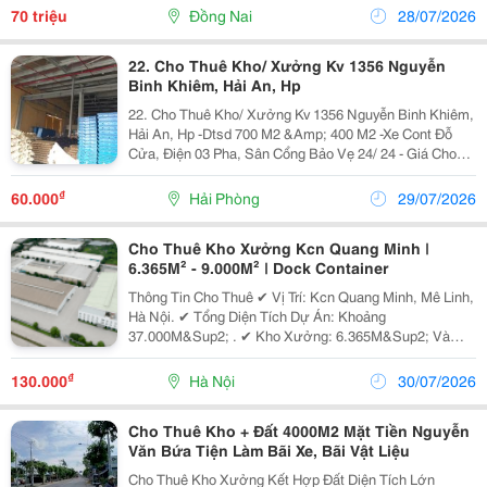
Sản Xuất Nhẹ, Không Ô Nhiễm. &Bull;Điện 3Fa . Hệ
70 triệu
Đồng Nai
28/07/2026
Thống...
22. Cho Thuê Kho/ Xưởng Kv 1356 Nguyễn
Binh Khiêm, Hải An, Hp
22. Cho Thuê Kho/ Xưởng Kv 1356 Nguyễn Binh Khiêm,
Hải An, Hp -Dtsd 700 M2 &Amp; 400 M2 -Xe Cont Đỗ
Cửa, Điện 03 Pha, Sân Cổng Bảo Vẹ 24/ 24 - Giá Cho
Thuê 60K/ M2/ Tháng Có Tt -Tel:
₫
60.000
Hải Phòng
29/07/2026
Cho Thuê Kho Xưởng Kcn Quang Minh |
6.365M² - 9.000M² | Dock Container
Thông Tin Cho Thuê ✔ Vị Trí: Kcn Quang Minh, Mê Linh,
Hà Nội. ✔ Tổng Diện Tích Dự Án: Khoảng
37.000M&Sup2; . ✔ Kho Xưởng: 6.365M&Sup2; Và
9.000M&Sup2;. ✔ Chia Nhỏ Linh Hoạt: Từ
1.400M&Sup2; . ✔ Văn Phòng Điều Hành: 727M&Sup2;
₫
130.000
Hà Nội
30/07/2026
&Times; 3...
Cho Thuê Kho + Đất 4000M2 Mặt Tiền Nguyễn
Văn Bứa Tiện Làm Bãi Xe, Bãi Vật Liệu
Cho Thuê Kho Xưởng Kết Hợp Đất Diện Tích Lớn