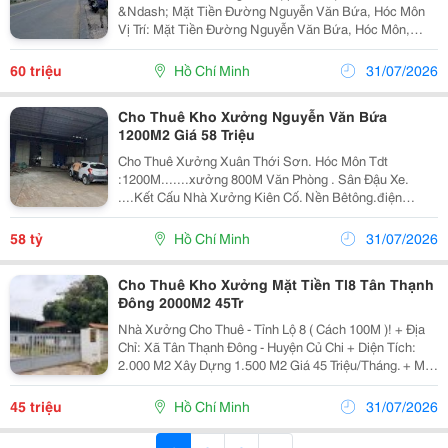
&Ndash; Mặt Tiền Đường Nguyễn Văn Bứa, Hóc Môn
Vị Trí: Mặt Tiền Đường Nguyễn Văn Bứa, Hóc Môn,
Giao Thông Thuận Tiện, Xe Tải Và Container Ra Vào Dễ
Dàng. Quy Mô: * Kho Xưởng: 300M&Sup2;. *...
60 triệu
Hồ Chí Minh
31/07/2026
Cho Thuê Kho Xưởng Nguyễn Văn Bứa
1200M2 Giá 58 Triệu
Cho Thuê Xưởng Xuân Thới Sơn. Hóc Môn Tdt
:1200M.......xưởng 800M Văn Phòng . Sân Đậu Xe.
....Kết Cấu Nhà Xưởng Kiên Cố. Nền Bêtông.điện
3Pha........đường Xe Cont Thích Hợp Nhiều Nghành
Nghề Sản Xuất Kinh Doanh Đa...
58 tỷ
Hồ Chí Minh
31/07/2026
Cho Thuê Kho Xưởng Mặt Tiền Tl8 Tân Thạnh
Đông 2000M2 45Tr
Nhà Xưởng Cho Thuê - Tỉnh Lộ 8 ( Cách 100M )! + Địa
Chỉ: Xã Tân Thạnh Đông - Huyện Củ Chi + Diện Tích:
2.000 M2 Xây Dựng 1.500 M2 Giá 45 Triệu/Tháng. + Mặt
Tiền Đường Nhựa Lớn. Gần Trường Học, Chợ, Siêu Thị
... +Thuận Tiện Xây Kho, Xưởng: Dệt...
45 triệu
Hồ Chí Minh
31/07/2026