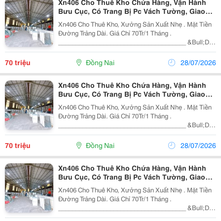
Xn406 Cho Thuê Kho Chứa Hàng, Vận Hành
Bưu Cục, Có Trang Bị Pc Vách Tường, Giao
Liền
Xn406 Cho Thuê Kho, Xưởng Sản Xuất Nhẹ . Mặt Tiền
Đường Trảng Dài. Giá Chỉ 70Tr/1 Tháng .
_____________________________________ &Bull;Dện
Tích Xưởng: 2000M2 &Bull;Thich Hợp Làm Kho Hàng
Sản Xuất Nhẹ, Không Ô Nhiễm. &Bull;Điện 3Fa . Hệ
70 triệu
Đồng Nai
28/07/2026
Thống...
Xn406 Cho Thuê Kho Chứa Hàng, Vận Hành
Bưu Cục, Có Trang Bị Pc Vách Tường, Giao
Liền
Xn406 Cho Thuê Kho, Xưởng Sản Xuất Nhẹ . Mặt Tiền
Đường Trảng Dài. Giá Chỉ 70Tr/1 Tháng .
_____________________________________ &Bull;Dện
Tích Xưởng: 2000M2 &Bull;Thich Hợp Làm Kho Hàng
Sản Xuất Nhẹ, Không Ô Nhiễm. &Bull;Điện 3Fa . Hệ
70 triệu
Đồng Nai
28/07/2026
Thống...
Xn406 Cho Thuê Kho Chứa Hàng, Vận Hành
Bưu Cục, Có Trang Bị Pc Vách Tường, Giao
Liền
Xn406 Cho Thuê Kho, Xưởng Sản Xuất Nhẹ . Mặt Tiền
Đường Trảng Dài. Giá Chỉ 70Tr/1 Tháng .
_____________________________________ &Bull;Dện
Tích Xưởng: 2000M2 &Bull;Thich Hợp Làm Kho Hàng