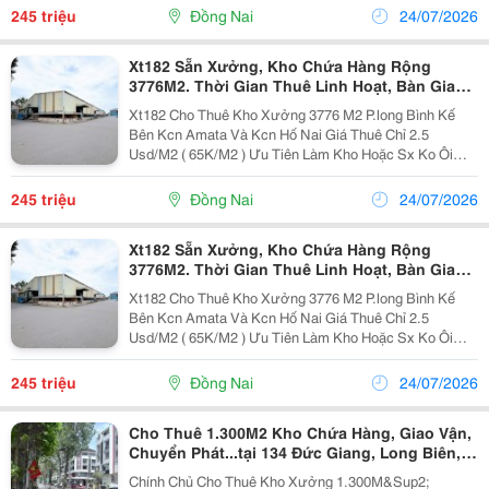
Tích : Ngang 60*62M ( 3.776M2 )...
245 triệu
Đồng Nai
24/07/2026
Xt182 Sẵn Xưởng, Kho Chứa Hàng Rộng
3776M2. Thời Gian Thuê Linh Hoạt, Bàn Giao
Sx Liền
Xt182 Cho Thuê Kho Xưởng 3776 M2 P.long Bình Kế
Bên Kcn Amata Và Kcn Hố Nai Giá Thuê Chỉ 2.5
Usd/M2 ( 65K/M2 ) Ưu Tiên Làm Kho Hoặc Sx Ko Ôi
Nhiễm Xả Thải --------------------------------------- &Bull; Diện
Tích : Ngang 60*62M ( 3.776M2 )...
245 triệu
Đồng Nai
24/07/2026
Xt182 Sẵn Xưởng, Kho Chứa Hàng Rộng
3776M2. Thời Gian Thuê Linh Hoạt, Bàn Giao
Sx Liền
Xt182 Cho Thuê Kho Xưởng 3776 M2 P.long Bình Kế
Bên Kcn Amata Và Kcn Hố Nai Giá Thuê Chỉ 2.5
Usd/M2 ( 65K/M2 ) Ưu Tiên Làm Kho Hoặc Sx Ko Ôi
Nhiễm Xả Thải --------------------------------------- &Bull; Diện
Tích : Ngang 60*62M ( 3.776M2 )...
245 triệu
Đồng Nai
24/07/2026
Cho Thuê 1.300M2 Kho Chứa Hàng, Giao Vận,
Chuyển Phát...tại 134 Đức Giang, Long Biên,
Hà Nội
Chính Chủ Cho Thuê Kho Xưởng 1.300M&Sup2;