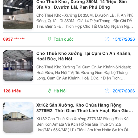
Cho Thuê Kho , Xưởng 350M, 14 Triệu, Sẵn
3Fa,Vp , Đ.vườn Lài, P.an Phú Đông
Cho Thuê Kho - Xưởng Dt 350M, Đ.vườn Lài, P. An Phú
Đông, Q.12 - Dt 350M - Giá 14 Triệu/Tháng - Địa Chỉ Dễ
Tìm, Điện 3Fa . Thích Hợp Cho Tất Cả Mọi Ngành Nghề
Như Chứa Hàng, Quảng Cáo, Cơ Khí, In Ấn, Thực
Phẩm, Đóng Gói, &Hellip;.. - Điện Nước...
0937 *** ***
Toàn quốc
15/07/2026
Cho Thuê Kho Xưởng Tại Cụm Cn An Khánh,
Hoài Đức, Hà Nội
Cho Thuê Kho Xưởng Tại Cụm Cn An Khánh &Ndash;
Hoài Đức, Hà Nội * Vị Trí: Đường Gom Đại Lộ Thăng
Long, Cụm Cn An Khánh, Hoài Đức. * Diện Tích:
1.600M&Sup2;. * Giá Thuê: 80.000Đ/M&Sup2;/Tháng
(Chưa Bao Gồm Vat). * Hợp Đồng Thuê: 03 Năm. *...
128 triệu
Hà Nội
20/07/2026
Xt182 Sẵn Xưởng, Kho Chứa Hàng Rộng
3776M2. Thời Gian Thuê Linh Hoạt, Bàn Giao
Sx Liền
Xt182 Cho Thuê Kho Xưởng 3776 M2 P.long Bình Kế
Bên Kcn Amata Và Kcn Hố Nai Giá Thuê Chỉ 2.5
Usd/M2 ( 65K/M2 ) Ưu Tiên Làm Kho Hoặc Sx Ko Ôi
Nhiễm Xả Thải --------------------------------------- &Bull; Diện