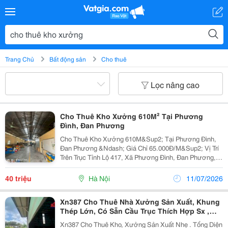
Trang Chủ
Bất động sản
Cho thuê
Lọc nâng cao
Cho Thuê Kho Xưởng 610M² Tại Phương
Đình, Đan Phương
Cho Thuê Kho Xưởng 610M&Sup2; Tại Phương Đình,
Đan Phương &Ndash; Giá Chỉ 65.000Đ/M&Sup2; Vị Trí
Trên Trục Tỉnh Lộ 417, Xã Phương Đình, Đan Phương,
Hà Nội. Chỉ Cách Kcn Cầu Gáo Khoảng 1Km, Giao
Thông Thuận Tiện. Thông Tin Kho: * Diện...
40 triệu
Hà Nội
11/07/2026
Xn387 Cho Thuê Nhà Xưởng Sản Xuất, Khung
Thép Lớn, Có Sẵn Cầu Trục Thích Hợp Sx ,
Kho Thép
Xn387 Cho Thuê Kho, Xưởng Sản Xuất Nhẹ . Tổng Diện