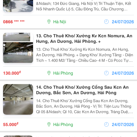
&Ndash; 134 Đức Giang, Hà Nội Vị Trí Thuận Tiện, Kết
Nối Nhanh Quốc Lộ 5, Cầu Đông Trù, Cầu Chương
Dương, Thuận Lợi Vận Chuyển Hàng Hóa. ✅ Diện Tích:
1.300M&Sup2; ✅ Giá Thuê: 100 Triệu/Tháng ✅ Trần
0866 *** ***
Hà Nội
24/07/2026
Cao,...
13. Cho Thuê Kho/ Xưởng Kv Kcn Nomura, An
Hưng, An Dương, Hải Phòng. +
13. Cho Thuê Kho/ Xưởng Kv Kcn Nomura, An Hưng,
An Dương, Hải Phòng. + Dạng Kho/ Xưởng Tầng: - Diện
Tích ~ 1.400 M2/ Tầng - Chiều Cao- 4 M - Có Pccc Tự
Động - Giá Chào Thuê: 4.85 Usd/ M2/ 1 Tháng. - Chi Tiết
Liên Hệ:
₫
130.000
Hải Phòng
24/07/2026
14. Cho Thuê Kho/ Xưởng Cổng Sau Kcn An
Dương, Bắc Sơn, An Dương, Hải Pòng
14. Cho Thuê Kho/ Xưởng Cổng Sau Kcn An Dương,
Bắc Sơn, An Dương, Hải Pòng - Vị Trí: Tiện Lưu Thông
Ql 05 &Ndash; Ql 10, Các Kcn An Dương, Tràng Duệ,
Nomura, Nam Cầu Kiền&Hellip;.. - Pccc Trang Bị Cơ
Bản 1 Phần - Xe Tải To Ra Vào - Diện Tích Cho...
₫
55.000
Hải Phòng
24/07/2026