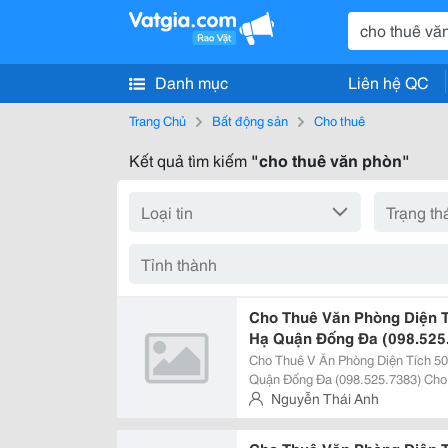
Danh mục
Liên hệ QC
Trang Chủ
Bất động sản
Cho thuê
Kết quả tìm kiếm
"cho thuê văn phòn"
Cho Thuê Văn Phòng Diện 
Hạ Quận Đống Đa (098.525
Cho Thuê V Ăn Phòng Diện Tích 
Quận Đống Đa (098.525.7383) Cho Thuê Văn Phòn G Giá Rẻ. Diện Tích Cho
Thuê Từ 50M2 &Ndash; 150M2. Giá Cho Thuê: $22/M2 ( Vat + Phí Dịch Vụ)
Nguyễn Thái Anh
Liên Hệ: Thái Anh - 098.525.7383