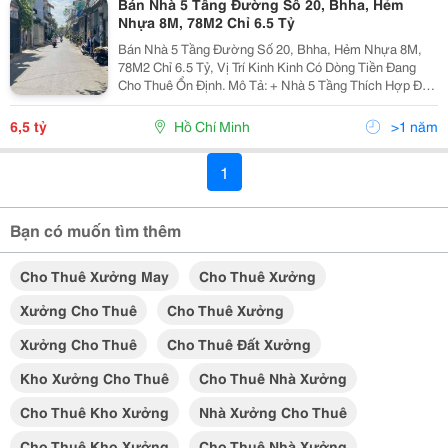
Bán Nhà 5 Tầng Đường Số 20, Bhha, Hẻm
Nhựa 8M, 78M2 Chỉ 6.5 Tỷ
Bán Nhà 5 Tầng Đường Số 20, Bhha, Hẻm Nhựa 8M,
78M2 Chỉ 6.5 Tỷ, Vị Trí Kinh Kinh Có Dòng Tiền Đang
Cho Thuê Ổn Định. Mô Tả: + Nhà 5 Tầng Thích Hợp Để
Gia Đình An Cư Lâu Dài, Cho Thuê Sinh Lời, Đầu Tư
Sinh Lời Trong Nay Mai. Đang Cho Thuê Xưởng May,...
6,5 tỷ
Hồ Chí Minh
>1 năm
1
Bạn có muốn tìm thêm
Cho Thuê Xưởng May
Cho Thuê Xưởng
Xưởng Cho Thuê
Cho Thuê Xưởng
Xưởng Cho Thuê
Cho Thuê Đất Xưởng
Kho Xưởng Cho Thuê
Cho Thuê Nhà Xưởng
Cho Thuê Kho Xưởng
Nhà Xưởng Cho Thuê
Cho Thuê Kho Xưởng
Cho Thuê Nhà Xưởng