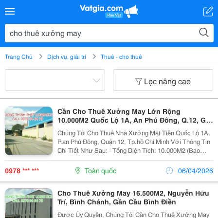
Trang Chủ
Dịch vụ, giải trí
Thuê - cho thuê
Lọc nâng cao
Cần Cho Thuê Xưởng May Lớn Rộng
10.000M2 Quốc Lộ 1A, An Phú Đông, Q.12, Giá
Rẻ
Chúng Tôi Cho Thuê Nhà Xưởng Mặt Tiền Quốc Lộ 1A,
P.an Phú Đông, Quận 12, Tp.hồ Chí Minh Với Thông Tin
Chi Tiết Như Sau: - Tổng Diện Tích: 10.000M2 (Bao
Gồm Nhà Xưởng Và Khuôn Viên) - Nhà Xưởng Xây
Dựng: 6.000M2 Gồm 3 Khối Nhà Xưởng; - Khối...
0978 *** ***
Toàn quốc
06/04/2026
Cho Thuê Xưởng May 16.500M2, Nguyễn Hữu
Trí, Bình Chánh, Gần Cầu Bình Điền
Được Ủy Quyền, Chúng Tôi Cần Cho Thuê Xưởng May