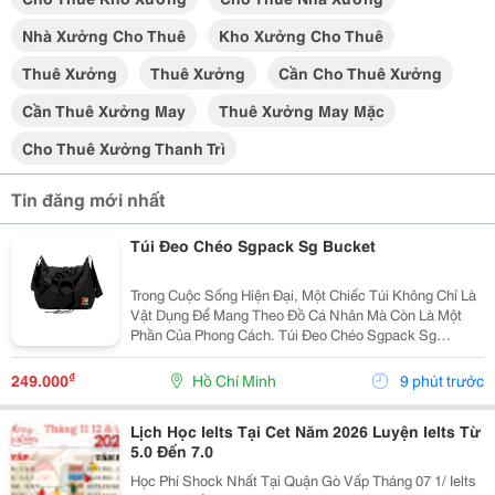
Nhà Xưởng Cho Thuê
Kho Xưởng Cho Thuê
Thuê Xưởng
Thuê Xưởng
Cần Cho Thuê Xưởng
Cần Thuê Xưởng May
Thuê Xưởng May Mặc
Cho Thuê Xưởng Thanh Trì
Tin đăng mới nhất
Túi Đeo Chéo Sgpack Sg Bucket
Trong Cuộc Sống Hiện Đại, Một Chiếc Túi Không Chỉ Là
Vật Dụng Để Mang Theo Đồ Cá Nhân Mà Còn Là Một
Phần Của Phong Cách. Túi Đeo Chéo Sgpack Sg
Bucket Mang Đến Sự Kết Hợp Giữa Thiết Kế Năng
Động, Kiểu Dáng Hiện Đại Và Tính Tiện Dụng, Phù Hợp
₫
249.000
Hồ Chí Minh
9 phút trước
Với...
Lịch Học Ielts Tại Cet Năm 2026 Luyện Ielts Từ
5.0 Đến 7.0
Học Phí Shock Nhất Tại Quận Gò Vấp Tháng 07 1/ Ielts