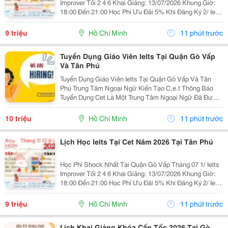
Improver Tối 2 4 6 Khai Giảng: 13/07/2026 Khung Giờ:
18:00 Đến 21:00 Học Phí Ưu Đãi 5% Khi Đăng Ký 2/ Ielts
Basic Tối 3 5 7 Khai Giảng: 07//07/2026 Khung Giờ:
18:00 Đến 21:00 ...
9 triệu
Hồ Chí Minh
11 phút trước
Tuyển Dụng Giáo Viên Ielts Tại Quận Gò Vấp
Và Tân Phú
Tuyển Dụng Giáo Viên Ielts Tại Quận Gò Vấp Và Tân
Phú Trung Tâm Ngoại Ngữ Kiến Tạo C.e.t Thông Báo
Tuyển Dụng Cet Là Một Trung Tâm Ngoại Ngữ Đã Được
Thành Lập 16 Năm Chuyên Về Chương Trình Anh Văn
Học Thuật Ielts &Ndash; Toefl Ibt. Trung Tâm...
10 triệu
Hồ Chí Minh
11 phút trước
Lịch Học Ielts Tại Cet Năm 2026 Tại Tân Phú
Học Phí Shock Nhất Tại Quận Gò Vấp Tháng 07 1/ Ielts
Improver Tối 2 4 6 Khai Giảng: 13/07/2026 Khung Giờ:
18:00 Đến 21:00 Học Phí Ưu Đãi 5% Khi Đăng Ký 2/ Ielts
Basic Tối 3 5 7 Khai Giảng: 07//07/2026 Khung Giờ:
18:00 Đến 21:00 ...
9 triệu
Hồ Chí Minh
11 phút trước
Lịch Khai Giảng Khóa Cấp Tốc 2026 Tại Gò