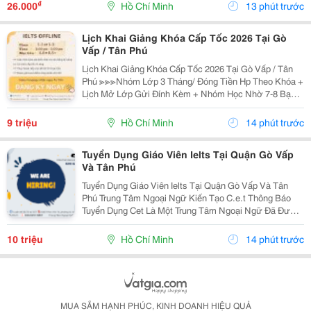
Được Nghỉ Phép 1 Ngày, Và Hưởng Các Ngày...
₫
26.000
Hồ Chí Minh
13 phút trước
Lịch Khai Giảng Khóa Cấp Tốc 2026 Tại Gò
Vấp / Tân Phú
Lịch Khai Giảng Khóa Cấp Tốc 2026 Tại Gò Vấp / Tân
Phú ≫≫≫Nhóm Lớp 3 Tháng/ Đóng Tiền Hp Theo Khóa +
Lịch Mở Lớp Gửi Đính Kèm + Nhóm Học Nhờ 7-8 Bạn/
Lớp + Giáo Trình Ielts Có Band Điểm Lộ Trình, Sách
Nước Ngoài Bám Sát + Chia Đều 4 Kỹ...
9 triệu
Hồ Chí Minh
14 phút trước
Tuyển Dụng Giáo Viên Ielts Tại Quận Gò Vấp
Và Tân Phú
Tuyển Dụng Giáo Viên Ielts Tại Quận Gò Vấp Và Tân
Phú Trung Tâm Ngoại Ngữ Kiến Tạo C.e.t Thông Báo
Tuyển Dụng Cet Là Một Trung Tâm Ngoại Ngữ Đã Được
Thành Lập 16 Năm Chuyên Về Chương Trình Anh Văn
Học Thuật Ielts &Ndash; Toefl Ibt. Trung Tâm...
10 triệu
Hồ Chí Minh
14 phút trước
MUA SẮM HẠNH PHÚC, KINH DOANH HIỆU QUẢ