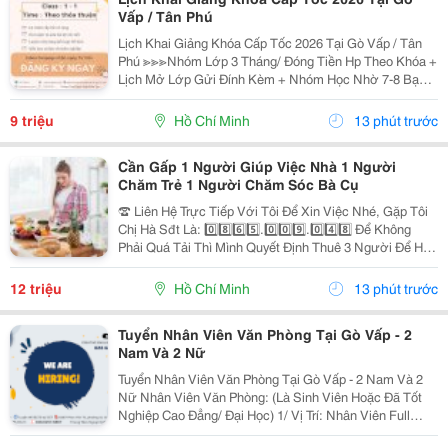
Vấp / Tân Phú
Lịch Khai Giảng Khóa Cấp Tốc 2026 Tại Gò Vấp / Tân
Phú ≫≫≫Nhóm Lớp 3 Tháng/ Đóng Tiền Hp Theo Khóa +
Lịch Mở Lớp Gửi Đính Kèm + Nhóm Học Nhờ 7-8 Bạn/
Lớp + Giáo Trình Ielts Có Band Điểm Lộ Trình, Sách
Nước Ngoài Bám Sát + Chia Đều 4 Kỹ...
9 triệu
Hồ Chí Minh
13 phút trước
Cần Gấp 1 Người Giúp Việc Nhà 1 Người
Chăm Trẻ 1 Người Chăm Sóc Bà Cụ
☎️ Liên Hệ Trực Tiếp Với Tôi Để Xin Việc Nhé, Gặp Tôi
Chị Hà Sđt Là: 0️⃣8️⃣6️⃣5️⃣.0️⃣0️⃣9️⃣.0️⃣4️⃣8️⃣ Để Không
Phải Quá Tải Thì Mình Quyết Định Thuê 3 Người Để Hỗ
Trợ Công Việc Cho Nhà Mình. Mục Tiêu Là Mỗi Người
Một Việc Để Đạt Hiệu Quả Cao Giúp...
12 triệu
Hồ Chí Minh
13 phút trước
Tuyển Nhân Viên Văn Phòng Tại Gò Vấp - 2
Nam Và 2 Nữ
Tuyển Nhân Viên Văn Phòng Tại Gò Vấp - 2 Nam Và 2
Nữ Nhân Viên Văn Phòng: (Là Sinh Viên Hoặc Đã Tốt
Nghiệp Cao Đẳng/ Đại Học) 1/ Vị Trí: Nhân Viên Full
Time (2 Nam 2 Nữ) Ca Làm: 13:00 Đến 21:00 (1 Tháng