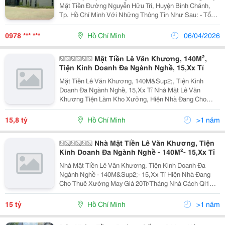
Mặt Tiền Đường Nguyễn Hữu Trí, Huyện Bình Chánh,
Tp. Hồ Chí Minh Với Những Thông Tin Như Sau: - Tổng
Diện Tích: 16.500M2; - Diện Tích Kho Xưởng Xây Dựng:
6.600M2; - Văn Phòng: 500M2, -...
0978 *** ***
Hồ Chí Minh
06/04/2026
������ Mặt Tiền Lê Văn Khương, 140M²,
Tiện Kinh Doanh Đa Ngành Nghề, 15,Xx Tỉ
Mặt Tiền Lê Văn Khương, 140M&Sup2;, Tiện Kinh
Doanh Đa Ngành Nghề, 15,Xx Tỉ Nhà Mặt Lê Văn
Khương Tiện Làm Kho Xưởng, Hiện Nhà Đang Cho
Thuê Xưởng May Giá 20Tr/Tháng Nhà Cách Quốc Lộ 1A
1Km Giáp Gò Vấp, Hóc Môn, Gần Mega Hiệp Phú, Nhà
15,8 tỷ
Hồ Chí Minh
>1 năm
Máy Bia...
������ Nhà Mặt Tiền Lê Văn Khương, Tiện
Kinh Doanh Đa Ngành Nghề - 140M²- 15,Xx Tỉ
Nhà Mặt Tiền Lê Văn Khương, Tiện Kinh Doanh Đa
Ngành Nghề - 140M&Sup2;- 15,Xx Tỉ Hiện Nhà Đang
Cho Thuê Xưởng May Giá 20Tr/Tháng Nhà Cách Ql1A
Chỉ 1Km Giáp Gò Vấp, Hóc Môn, Gần Mega Hiệp Phú,
Nhà Máy Bia Tiger, Tiện Di Chuyển... Tiện Vừa Ở...
15 tỷ
Hồ Chí Minh
>1 năm