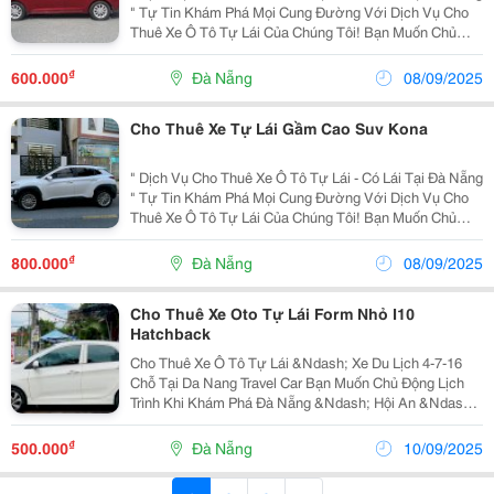
" Tự Tin Khám Phá Mọi Cung Đường Với Dịch Vụ Cho
Thuê Xe Ô Tô Tự Lái Của Chúng Tôi! Bạn Muốn Chủ
Động Và Riêng Tư Trong Vấn Đề Di Chuyển? Bạn Có
Công Việc Hoặc Đi Du Lịch Với Gia Đình, Bạn...
₫
600.000
Đà Nẵng
08/09/2025
Cho Thuê Xe Tự Lái Gầm Cao Suv Kona
" Dịch Vụ Cho Thuê Xe Ô Tô Tự Lái - Có Lái Tại Đà Nẵng
" Tự Tin Khám Phá Mọi Cung Đường Với Dịch Vụ Cho
Thuê Xe Ô Tô Tự Lái Của Chúng Tôi! Bạn Muốn Chủ
Động Và Riêng Tư Trong Vấn Đề Di Chuyển? Bạn Có
Công Việc Hoặc Đi Du Lịch Với Gia Đình, Bạn...
₫
800.000
Đà Nẵng
08/09/2025
Cho Thuê Xe Oto Tự Lái Form Nhỏ I10
Hatchback
Cho Thuê Xe Ô Tô Tự Lái &Ndash; Xe Du Lịch 4-7-16
Chỗ Tại Da Nang Travel Car Bạn Muốn Chủ Động Lịch
Trình Khi Khám Phá Đà Nẵng &Ndash; Hội An &Ndash;
Huế? Da Nang Travel Car Mang Đến Dịch Vụ Cho Thuê
Xe Ô Tô Tự Lái Và Xe Du Lịch 4-7-16 Chỗ Hiện...
₫
500.000
Đà Nẵng
10/09/2025