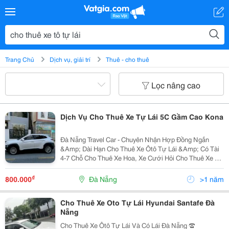
Trang Chủ
Dịch vụ, giải trí
Thuê - cho thuê
Lọc nâng cao
Dịch Vụ Cho Thuê Xe Tự Lái 5C Gầm Cao Kona
Đà Nẵng Travel Car - Chuyên Nhận Hợp Đồng Ngắn
&Amp; Dài Hạn Cho Thuê Xe Ôtô Tự Lái &Amp; Có Tài
4-7 Chỗ Cho Thuê Xe Hoa, Xe Cưới Hỏi Cho Thuê Xe Du
Lịch 16 - 45 Chỗ Chuyên Đưa Đón Sân Bay 4 - 16 Chỗ,
Đi Tour City, Sự Kiện,... Chuyên Cho...
₫
800.000
Đà Nẵng
>1 năm
Cho Thuê Xe Oto Tự Lái Hyundai Santafe Đà
Nẵng
Cho Thuê Xe Ôtô Tự Lái Và Có Lái Đà Nẵng ☎️