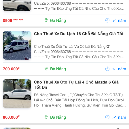
Call/Zalo: 0906460768 ➖ ➖ ➖ ➖ ➖ ➖ ➖ ➖ ➖ ➖ ➖ ➖ ➖ ➖
➖ ➖ ➖ Tự Tin Đáp Ứng Tất Cả Nhu Cầu Cho Thuê Xe
Tự Lái Trong Ngày Và Dài Ngày-Theo Tuần-Theo Tháng
Với Các Dịch Vụ : Với Tất Cả Tiêu Chí: Giao Xe...
0906 *** ***
Đà Nẵng
>1 năm
Cho Thuê Xe Du Lịch 16 Chỗ Đà Nẵng Giá Tốt
Cho Thuê Xe Ôtô Tự Lái Và Có Lái Đà Nẵng ☎️
Call/Zalo: 0906460768 ➖ ➖ ➖ ➖ ➖ ➖ ➖ ➖ ➖ ➖ ➖ ➖ ➖ ➖
➖ ➖ ➖ Tự Tin Đáp Ứng Tất Cả Nhu Cầu Cho Thuê Xe
Tự Lái Trong Ngày Và Dài Ngày-Theo Tuần-Theo Tháng
Với Các Dịch Vụ : Với Tất Cả Tiêu Chí: Giao Xe...
₫
700.000
Đà Nẵng
>1 năm
Cho Thuê Xe Oto Tự Lái 4 Chỗ Mazda 6 Giá
Tốt Đn
Đà Nẵng Travel Car - ̣ ̣ ̣ ̀ ̂ ̛̣ ́ Chuyên Cho Thuê Xe Ô Tô Tự
Lái 4-7 Chỗ, Bán Tải Hợp Đồng Du Lịch, Đưa Đón Cưới
Hỏi, Thăm Viếng, Hành Hương, Sự Kiện Trọn Gói Các
Dòng Xe Từ 4 Chỗ Đến 45 Chỗ Đời Mới, Hiện Đại. &Zwj;
✈️ Cho Thuê Tài Xế Riêng...
₫
800.000
Đà Nẵng
>1 năm