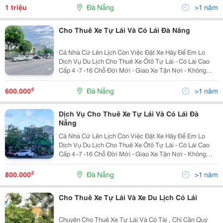
Khách - Phục Vụ 24/24 -...
1 triệu
Đà Nẵng
>1 năm
Cho Thuê Xe Tự Lái Và Có Lái Đà Năng
Cả Nhà Cứ Lên Lịch Còn Việc Đặt Xe Hãy Để Em Lo
Dịch Vụ Du Lịch Cho Thuê Xe Ôtô Tự Lái - Có Lái Cao
Cấp 4 -7 -16 Chỗ Đời Mới - Giao Xe Tận Nơi - Không
Tính Phí Rửa Xe - Xe Luôn Luôn Sạch Sẽ Khi Giao Cho
Khách - Phục Vụ 24/24 -...
₫
600.000
Đà Nẵng
>1 năm
Dịch Vụ Cho Thuê Xe Tự Lái Và Có Lái Đà
Nẵng
Cả Nhà Cứ Lên Lịch Còn Việc Đặt Xe Hãy Để Em Lo
Dịch Vụ Du Lịch Cho Thuê Xe Ôtô Tự Lái - Có Lái Cao
Cấp 4 -7 -16 Chỗ Đời Mới - Giao Xe Tận Nơi - Không
Tính Phí Rửa Xe - Xe Luôn Luôn Sạch Sẽ Khi Giao Cho
Khách - Phục Vụ 24/24 -...
₫
800.000
Đà Nẵng
>1 năm
Cho Thuê Xe Tự Lái Và Xe Du Lịch Có Lái
Chuyên Cho Thuê Xe Tự Lái Và Có Tài , Chỉ Cần Quý