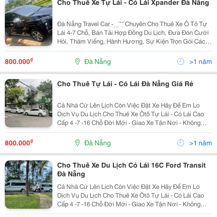
Cho Thuê Xe Tự Lái - Có Lái Xpander Đà Nẵng
Đà Nẵng Travel Car - ̣ ̣ ̣ ̀ ̂ ̛̣ ́ Chuyên Cho Thuê Xe Ô Tô Tự
Lái 4-7 Chỗ, Bán Tải Hợp Đồng Du Lịch, Đưa Đón Cưới
Hỏi, Thăm Viếng, Hành Hương, Sự Kiện Trọn Gói Các
Dòng Xe Từ 4 Chỗ Đến 45 Chỗ Đời Mới, Hiện Đại. &Zwj;
✈️ Cho Thuê Tài Xế Riêng...
₫
800.000
Đà Nẵng
>1 năm
Cho Thuê Tự Lái - Có Lái Đà Nẵng Giá Rẻ
Cả Nhà Cứ Lên Lịch Còn Việc Đặt Xe Hãy Để Em Lo
Dịch Vụ Du Lịch Cho Thuê Xe Ôtô Tự Lái - Có Lái Cao
Cấp 4 -7 -16 Chỗ Đời Mới - Giao Xe Tận Nơi - Không
Tính Phí Rửa Xe - Xe Luôn Luôn Sạch Sẽ Khi Giao Cho
Khách - Phục Vụ 24/24 -...
₫
800.000
Đà Nẵng
>1 năm
Cho Thuê Xe Du Lịch Có Lái 16C Ford Transit
Đà Nẵng
Cả Nhà Cứ Lên Lịch Còn Việc Đặt Xe Hãy Để Em Lo
Dịch Vụ Du Lịch Cho Thuê Xe Ôtô Tự Lái - Có Lái Cao
Cấp 4 -7 -16 Chỗ Đời Mới - Giao Xe Tận Nơi - Không
Tính Phí Rửa Xe - Xe Luôn Luôn Sạch Sẽ Khi Giao Cho