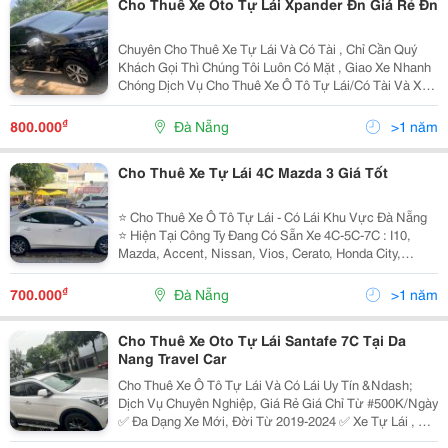
Cho Thuê Xe Oto Tự Lái Xpander Đn Giá Rẻ Đn
Chuyên Cho Thuê Xe Tự Lái Và Có Tài , Chỉ Cần Quý
Khách Gọi Thì Chúng Tôi Luôn Có Mặt , Giao Xe Nhanh
Chóng Dịch Vụ Cho Thuê Xe Ô Tô Tự Lái/Có Tài Và Xe
Hoa Khu Vực Đà Nẵng. Có Nhiều Ưu Đãi Cho Khách
Hàng Khi Thuê Xe Call/Zalo : 0906460768 ...
₫
800.000
Đà Nẵng
>1 năm
Cho Thuê Xe Tự Lái 4C Mazda 3 Giá Tốt
⭐️ Cho Thuê Xe Ô Tô Tự Lái - Có Lái Khu Vực Đà Nẵng
⭐️ Hiện Tại Công Ty Đang Có Sẵn Xe 4C-5C-7C : I10,
Mazda, Accent, Nissan, Vios, Cerato, Honda City,
Veloz, Mg, Mazda Cx5, Kona, Sonet, Sedona, Innova,
Fortuner, Everest, Outlander, Carnival,...
₫
700.000
Đà Nẵng
>1 năm
Cho Thuê Xe Oto Tự Lái Santafe 7C Tại Da
Nang Travel Car
Cho Thuê Xe Ô Tô Tự Lái Và Có Lái Uy Tín &Ndash;
Dịch Vụ Chuyên Nghiệp, Giá Rẻ Giá Chỉ Từ #500K/Ngày
✅ Đa Dạng Xe Mới, Đời Từ 2019-2024 ✅ Xe Tự Lái , Xe
Du Lịch, Xe Cưới Hỏi, Xe Công Tác, Xe Cho Doanh