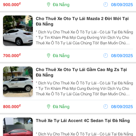
Nghiệp, Xe Tour Golf ✅ Thủ Tục Cho Thuê...
₫
900.000
Đà Nẵng
08/09/2025
Cho Thuê Xe Oto Tự Lái Mazda 2 Đời Mới Tại
Đà Nẵng
" Dịch Vụ Cho Thuê Xe Ô Tô Tự Lái - Có Lái Tại Đà Nẵng
" Tự Tin Khám Phá Mọi Cung Đường Với Dịch Vụ Cho
Thuê Xe Ô Tô Tự Lái Của Chúng Tôi! Bạn Muốn Chủ
Động Và Riêng Tư Trong Vấn Đề Di Chuyển? Bạn Có
Công Việc Hoặc Đi Du Lịch Với Gia Đình, Bạn...
₫
700.000
Đà Nẵng
08/09/2025
Cho Thuê Xe Oto Tự Lái Gầm Cao Mg Zs Tại
Đà Nẵng
" Dịch Vụ Cho Thuê Xe Ô Tô Tự Lái - Có Lái Tại Đà Nẵng
" Tự Tin Khám Phá Mọi Cung Đường Với Dịch Vụ Cho
Thuê Xe Ô Tô Tự Lái Của Chúng Tôi! Bạn Muốn Chủ
Động Và Riêng Tư Trong Vấn Đề Di Chuyển? Bạn Có
Công Việc Hoặc Đi Du Lịch Với Gia Đình, Bạn...
₫
800.000
Đà Nẵng
08/09/2025
Thuê Xe Tự Lái Accent 4C Sedan Tại Đà Nẵng
" Dịch Vụ Cho Thuê Xe Ô Tô Tự Lái - Có Lái Tại Đà Nẵng