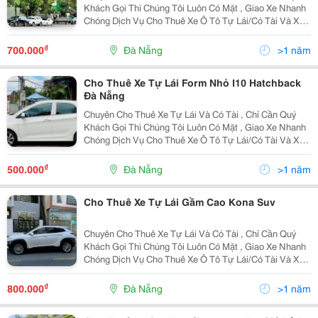
Khách Gọi Thì Chúng Tôi Luôn Có Mặt , Giao Xe Nhanh
Chóng Dịch Vụ Cho Thuê Xe Ô Tô Tự Lái/Có Tài Và Xe
Hoa Khu Vực Đà Nẵng. Có Nhiều Ưu Đãi Cho Khách
Hàng Khi Thuê Xe Call/Zalo : 0906460768 ...
₫
700.000
Đà Nẵng
>1 năm
Cho Thuê Xe Tự Lái Form Nhỏ I10 Hatchback
Đà Nẵng
Chuyên Cho Thuê Xe Tự Lái Và Có Tài , Chỉ Cần Quý
Khách Gọi Thì Chúng Tôi Luôn Có Mặt , Giao Xe Nhanh
Chóng Dịch Vụ Cho Thuê Xe Ô Tô Tự Lái/Có Tài Và Xe
Hoa Khu Vực Đà Nẵng. Có Nhiều Ưu Đãi Cho Khách
Hàng Khi Thuê Xe Call/Zalo : 0906460768 ...
₫
500.000
Đà Nẵng
>1 năm
Cho Thuê Xe Tự Lái Gầm Cao Kona Suv
Chuyên Cho Thuê Xe Tự Lái Và Có Tài , Chỉ Cần Quý
Khách Gọi Thì Chúng Tôi Luôn Có Mặt , Giao Xe Nhanh
Chóng Dịch Vụ Cho Thuê Xe Ô Tô Tự Lái/Có Tài Và Xe
Hoa Khu Vực Đà Nẵng. Có Nhiều Ưu Đãi Cho Khách
Hàng Khi Thuê Xe Call/Zalo : 0906460768 ...
₫
800.000
Đà Nẵng
>1 năm