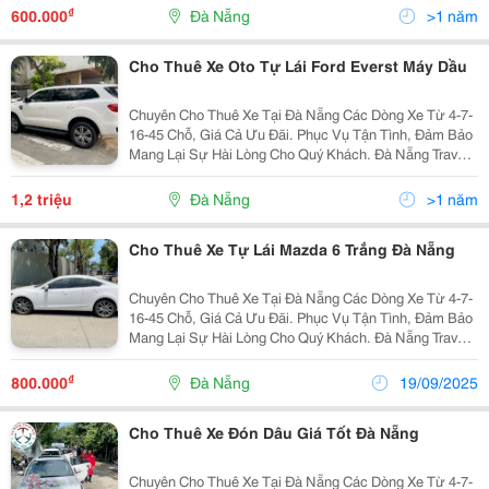
Cho Thuê Xe 4-7 Chỗ ( Có Tài Và Tự Lái) ...
₫
600.000
Đà Nẵng
>1 năm
Cho Thuê Xe Oto Tự Lái Ford Everst Máy Dầu
Chuyên Cho Thuê Xe Tại Đà Nẵng Các Dòng Xe Từ 4-7-
16-45 Chỗ, Giá Cả Ưu Đãi. Phục Vụ Tận Tình, Đảm Bảo
Mang Lại Sự Hài Lòng Cho Quý Khách. Đà Nẵng Travel
Car Chúng Tôi Chuyên Cung Cấp Các Dịch Vụ Như Sau:
Cho Thuê Xe 4-7 Chỗ ( Có Tài Và Tự Lái) ...
1,2 triệu
Đà Nẵng
>1 năm
Cho Thuê Xe Tự Lái Mazda 6 Trắng Đà Nẵng
Chuyên Cho Thuê Xe Tại Đà Nẵng Các Dòng Xe Từ 4-7-
16-45 Chỗ, Giá Cả Ưu Đãi. Phục Vụ Tận Tình, Đảm Bảo
Mang Lại Sự Hài Lòng Cho Quý Khách. Đà Nẵng Travel
Car Chúng Tôi Chuyên Cung Cấp Các Dịch Vụ Như Sau:
Cho Thuê Xe 4-7 Chỗ ( Có Tài Và Tự Lái) ...
₫
800.000
Đà Nẵng
19/09/2025
Cho Thuê Xe Đón Dâu Giá Tốt Đà Nẵng
Chuyên Cho Thuê Xe Tại Đà Nẵng Các Dòng Xe Từ 4-7-