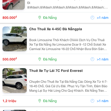
Đi
&Mdash;&Mdash;&Mdash;&Mdash;&Mdash;&Mdash;&Md
̂ ̉ - ̂ ̂̀ ́ ̂ ̣̂ : 0935 331 768...
₫
800.000
Đà Nẵng
>1 năm
Cho Thuê Xe 4-45C Đà Nẵngpla
Book Limousine Thôi Khách Ơiiiiiiii Dịch Vụ Cho Thuê
Xe Tại Đà Nẵng Xe Limousine Dcar 9 -12 Chỗ Solati Xe
Carnival Xe Limousine 16-22 Chỗ Nhận Đưa Đón Sân
Bay Nội Bài-Hà Nội / Nội Bài Đi Tỉnh Dịch Vụ Xe Du Lịch
Các Tỉnh ...
₫
500.000
Đà Nẵng
>1 năm
Thuê Xe Tự Lái 7C Ford Everest
Chuyên Cho Thuê Xe Tại Đà Nẵng Các Dòng Xe Từ 4-7-
16-45 Chỗ, Giá Cả Ưu Đãi. Phục Vụ Tận Tình, Đảm Bảo
Mang Lại Sự Hài Lòng Cho Quý Khách. Đà Nẵng Travel
Car Chúng Tôi Chuyên Cung Cấp Các Dịch Vụ Như Sau:
Cho Thuê Xe 4-7 Chỗ ( Có Tài Và Tự Lái) ...
1,2 triệu
Đà Nẵng
>1 năm