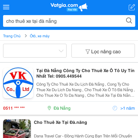
Trang Chủ
Ôtô, xe máy
Lọc nâng cao
Tại Đà Nẵng Công Ty Cho Thuê Xe Ô Tô Uy Tín
Nhất Tel: 0905.449544
Công Ty Cho Thuê Xe Du Lịch Đà Nẵng , Cong Ty Cho
Thue Xe Du Lich Da Nang , Cho Thuê Xe Ô Tô Đà Nẵng ,
Cho Thue Xe O To Da Nang , Cho Thuê Xe Tại Đà Nẵng ,
Cho Thue Xe Tai Da Nang , Cho Thuê Xe Du Lịch Tại Đà
Nẵng , Cho Thue Xe Du Lich Tai Da Nang ,
0511 *** ***
Đà Nẵng
>1 năm
Cho Thuê Xe Tại Đà.năng
Dana Travel Car - Đồng Hành Cùng Bạn Trên Mỗi Chuyến