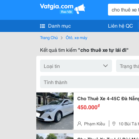
Danh mục
Liên hệ QC
Trang Chủ
Ôtô, xe máy
Kết quả tìm kiếm
"cho thuê xe tự lái đi"
Cho Thuê Xe 4-45C Đà Nẵn
₫
450.000
Phạm Kiều
10 Bùi Tá