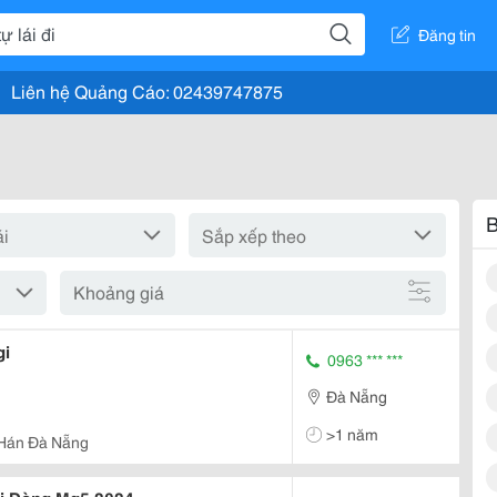
Đăng tin
Liên hệ Quảng Cáo: 02439747875
B
Khoảng giá
gi
0963 *** ***
Đà Nẵng
>1 năm
 Hán Đà Nẵng