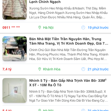
Lạnh Chính Ngạch
Xương Sườn Heo Nhập Khẩu &Ndash; Thịt Dày, Mềm
Ngọt, Hàng Chính Ngạch Xương Sườn Heo Nhập Khẩu
Là Lựa Chọn Được Nhiều Nhà Hàng, Quán Ăn, Bếp
Công Nghiệp Và Gia Đình Ưa Chuộng Nhờ Phần Thịt
Dày, Mềm Ngọt, Xương Nhỏ Và Hương Vị Thơm Ngon
0911 *** ***
Hà Nội
19 phút trước
Tự Nhiên ....
Bán Nhà Mặt Tiền Trần Nguyên Hãn, Trung
Tâm Nha Trang, Vị Trí Kinh Doanh Đẹp, Giá 7,4
Tỷ
Chính Chủ Gửi Bán Nhà Mặt Tiền Đường Trần Nguyên
Hãn, Phường Phước Hòa, Thành Phố Nha Trang, Khánh
Hòa, Sở Hữu Vị Trí Kinh Doanh Sầm Uất, Phù Hợp Mở
Cửa Hàng, Văn Phòng, Showroom Hoặc Đầu Tư Cho
Thuê Lâu Dài. Thông Tin Chi Tiết. - Địa Chỉ: Số...
7,4 tỷ
Khánh Hòa
21 phút trước
Nhỉnh 5 Tỷ - Bán Gấp Nhà Trịnh Văn Bô- 33M²
X 5T - 10M Ra Ô Tô
Nhỉnh 5 Tỷ - Bán Gấp Nhà Trịnh Văn Bô- 33M&Sup2; X
5T - 10M Ra Ô Tô Nhà 5 Tỷ Ngay Tại Khu Cao Đẳng Fpt
Ngã Tư Giao Văn Tiến Dũng Kéo Dài Đi Vào Đang Cực
Kỳ Đẹp. Căn Này Lại Có 5 Tầng, Gần Ô Tô, Gần Phố Và
Có Thể Vào Ở Ngay. 10M Ra Ô Tô,...
5,4 tỷ
Hà Nội
31 phút trước