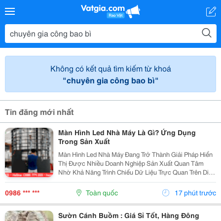
Không có kết quả tìm kiếm từ khoá
"chuyên gia công bao bì"
Tin đăng mới nhất
Màn Hình Led Nhà Máy Là Gì? Ứng Dụng
Trong Sản Xuất
Màn Hình Led Nhà Máy Đang Trở Thành Giải Pháp Hiển
Thị Được Nhiều Doanh Nghiệp Sản Xuất Quan Tâm
Nhờ Khả Năng Trình Chiếu Dữ Liệu Trực Quan Trên Diện
Tích Lớn. Không Chỉ Phục Vụ Nhu Cầu Trình Chiếu Hình
Ảnh, Màn Hình Led Còn Có Thể Hỗ Trợ Theo Dõi Và...
0986 *** ***
Toàn quốc
17 phút trước
Sườn Cánh Buồm : Giá Sỉ Tốt, Hàng Đông