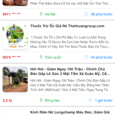
Phần Thịt Nằm Giữa Cổ Và Vai, Nổi Bật Với Thớ Thịt
Săn Chắc, Tỷ Lệ Nạc Cao Và Các Vân Mỡ Mảnh Phân
Bố Tự Nhiên . Sự Kết Hợp Hài Hòa Giữa Nạc Và Mỡ...
0911 *** ***
Hà Nội
36 phút trước
Thuốc Trừ Ốc Giá Rẻ Thethuangroup.com
"( Thuốc Trừ Ốc ) Chi Phí Đầu Tư Luôn Là Một Trong
Những Yếu Tố Được Bà Con Cân Nhắc Trước Mỗi Vụ
Mùa. Chính Vì Vậy, Khi Tìm Mua Thuốc Bảo Vệ Thực
Vật, Nhiều Người Thường Ưu Tiên Những Sản Phẩm
Có Mức Giá Hợp Lý Để Tiết Kiệm Ngân Sách. Tuy
0974 *** ***
Toàn quốc
44 phút trước
Nhiên, Giá...
Hót Hót - Giảm Ngay 100 Triệu - Chính Chủ
Bán Gấp Lô Góc 2 Mặt Tiền Xã Xuân Mỹ, Cẩm
Mỹ, Đồng Nai
Hót Hót - Giảm Ngay 100 Triệu - Chính Chủ Bán Gấp Lô
Góc 2 Mặt Tiền Xã Xuân Mỹ, Cẩm Mỹ, Đồng Nai *Diện
Tích: 641,4M&Sup2; *Góc 2 Mặt Tiền, Ngay Trung Tâm,
Thuận Tiện Kinh Doanh Đa Ngành Nghề. Cách Quốc Lộ
764 Chỉ Khoảng 400M. *Pháp Lý Sổ Hồng...
3,2 tỷ
Đồng Nai
1 giờ trước
Kính Râm Nữ Longchamp Màu Đen, Giảm Giá