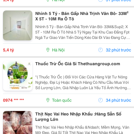
Nhỉnh 5 Tỷ - Bán Gấp Nhà Trịnh Văn Bô- 33M²
X 5T - 10M Ra Ô Tô
Nhỉnh 5 Tỷ - Bán Gấp Nhà Trịnh Văn Bô- 33M&Sup2; X
5T - 10M Ra Ô Tô Nhà 5 Tỷ Ngay Tại Khu Cao Đẳng Fpt
Ngã Tư Giao Văn Tiến Dũng Kéo Dài Đi Vào Đang Cực
Kỳ Đẹp. Căn Này Lại Có 5 Tầng, Gần Ô Tô, Gần Phố Và
Có Thể Vào Ở Ngay. 10M Ra Ô Tô,...
5,4 tỷ
Hà Nội
32 phút trước
Thuốc Trừ Ốc Giá Sỉ Thethuangroup.com
"( Thuốc Trừ Ốc ) Đối Với Các Cửa Hàng Vật Tư Nông
Nghiệp, Đại Lý Hoặc Khách Hàng Có Nhu Cầu Mua Với
Số Lượng Lớn, Giá Nhập Luôn Là Yếu Tố Ảnh Hưởng
Trực Tiếp Đến Hiệu Quả Kinh Doanh. Tuy Nhiên, Một
Nguồn Hàng Tốt Không Chỉ Dừng Lại Ở Mức Giá
0974 *** ***
Toàn quốc
34 phút trước
Cạnh...
Thịt Nạc Vai Heo Nhập Khẩu :Hàng Sẵn Số
Lượng Lớn
Thịt Nạc Vai Heo Nhập Khẩu &Ndash; Mềm Mọng, Vân
Mỡ Đẹp, Giá Sỉ Tốt Thịt Nạc Vai Heo Nhập Khẩu Là