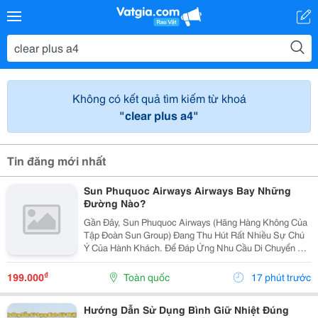
Không có kết quả tìm kiếm từ khoá
"clear plus a4"
Tin đăng mới nhất
Sun Phuquoc Airways Airways Bay Những
Đường Nào?
Gần Đây, Sun Phuquoc Airways (Hãng Hàng Không Của
Tập Đoàn Sun Group) Đang Thu Hút Rất Nhiều Sự Chú
Ý Của Hành Khách. Để Đáp Ứng Nhu Cầu Di Chuyển Và
Du Lịch, Hãng Đang Liên Tục Mở Rộng Mạng Lưới Bay,
Kết Nối Trực Tiếp Phú Quốc Với Nhiều Tỉnh Thành...
₫
199.000
Toàn quốc
17 phút trước
Hướng Dẫn Sử Dụng Bình Giữ Nhiệt Đúng