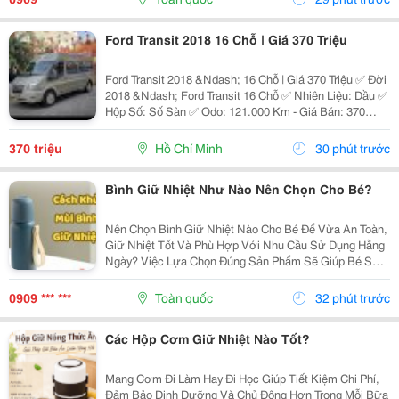
Ly...
Ford Transit 2018 16 Chỗ | Giá 370 Triệu
Ford Transit 2018 &Ndash; 16 Chỗ | Giá 370 Triệu ✅ Đời
2018 &Ndash; Ford Transit 16 Chỗ ✅ Nhiên Liệu: Dầu ✅
Hộp Số: Số Sàn ✅ Odo: 121.000 Km - Giá Bán: 370
Triệu - Xem Xe: 76/45/14 Đường 19, P. Linh Chiểu, Tp.
Thủ Đức Liên Hệ: 0352 507 269 Xe...
370 triệu
Hồ Chí Minh
30 phút trước
Bình Giữ Nhiệt Như Nào Nên Chọn Cho Bé?
Nên Chọn Bình Giữ Nhiệt Nào Cho Bé Để Vừa An Toàn,
Giữ Nhiệt Tốt Và Phù Hợp Với Nhu Cầu Sử Dụng Hằng
Ngày? Việc Lựa Chọn Đúng Sản Phẩm Sẽ Giúp Bé Sử
Dụng Thuận Tiện Hơn Và Cha Mẹ Cũng Yên Tâm Hơn.
Cùng Khám Phá 7 Tiêu Chí Quan Trọng Ngay Dưới Đây
0909 *** ***
Toàn quốc
32 phút trước
Để...
Các Hộp Cơm Giữ Nhiệt Nào Tốt?
Mang Cơm Đi Làm Hay Đi Học Giúp Tiết Kiệm Chi Phí,
Đảm Bảo Dinh Dưỡng Và Chủ Động Hơn Trong Mỗi Bữa