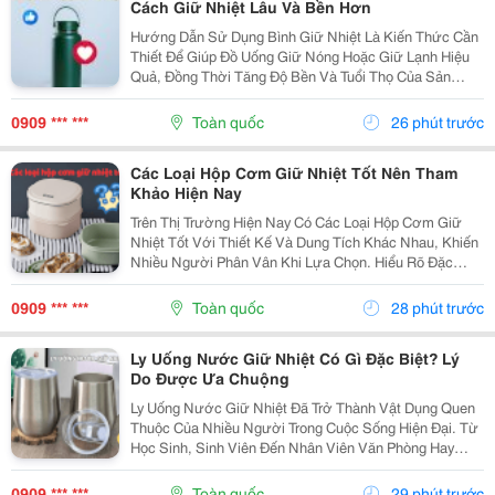
Cách Giữ Nhiệt Lâu Và Bền Hơn
Hướng Dẫn Sử Dụng Bình Giữ Nhiệt Là Kiến Thức Cần
Thiết Để Giúp Đồ Uống Giữ Nóng Hoặc Giữ Lạnh Hiệu
Quả, Đồng Thời Tăng Độ Bền Và Tuổi Thọ Của Sản
Phẩm. Trong Bài Viết Này, Cozycup Sẽ Chia Sẻ Cách Vệ
Sinh Bình Trước Khi Sử Dụng, Cách Dùng Đúng Mỗi...
0909 *** ***
Toàn quốc
26 phút trước
Các Loại Hộp Cơm Giữ Nhiệt Tốt Nên Tham
Khảo Hiện Nay
Trên Thị Trường Hiện Nay Có Các Loại Hộp Cơm Giữ
Nhiệt Tốt Với Thiết Kế Và Dung Tích Khác Nhau, Khiến
Nhiều Người Phân Vân Khi Lựa Chọn. Hiểu Rõ Đặc
Điểm Của Từng Loại Sẽ Giúp Bạn Dễ Dàng Tìm Được
Sản Phẩm Phù Hợp Với Nhu Cầu Sử Dụng Hằng Ngày.
0909 *** ***
Toàn quốc
28 phút trước
1....
Ly Uống Nước Giữ Nhiệt Có Gì Đặc Biệt? Lý
Do Được Ưa Chuộng
Ly Uống Nước Giữ Nhiệt Đã Trở Thành Vật Dụng Quen
Thuộc Của Nhiều Người Trong Cuộc Sống Hiện Đại. Từ
Học Sinh, Sinh Viên Đến Nhân Viên Văn Phòng Hay
Người Thường Xuyên Di Chuyển Đều Có Thể Sử Dụng
Để Mang Theo Đồ Uống Yêu Thích. Vậy Điều Gì Khiến
0909 *** ***
Toàn quốc
29 phút trước