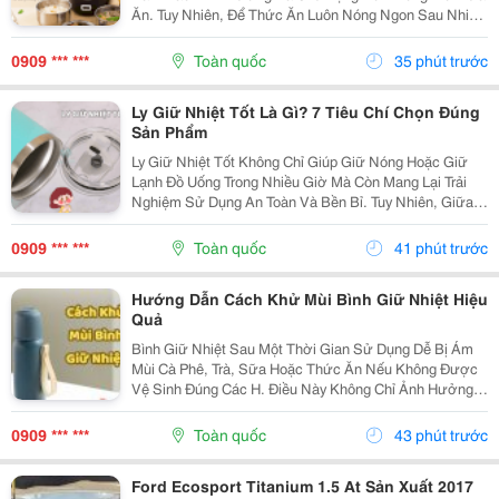
Ăn. Tuy Nhiên, Để Thức Ăn Luôn Nóng Ngon Sau Nhiều
Giờ, Việc Lựa Chọn Một Chiếc Hộp Cơm Giữ Nhiệt Nào
Tốt Là Điều Rất Quan Trọng. Bài Viết Dưới Đây Sẽ...
0909 *** ***
Toàn quốc
35 phút trước
Ly Giữ Nhiệt Tốt Là Gì? 7 Tiêu Chí Chọn Đúng
Sản Phẩm
Ly Giữ Nhiệt Tốt Không Chỉ Giúp Giữ Nóng Hoặc Giữ
Lạnh Đồ Uống Trong Nhiều Giờ Mà Còn Mang Lại Trải
Nghiệm Sử Dụng An Toàn Và Bền Bỉ. Tuy Nhiên, Giữa
Hàng Trăm Mẫu Mã Trên Thị Trường, Không Phải Sản
Phẩm Nào Cũng Đáp Ứng Được Chất Lượng Như Mong
0909 *** ***
Toàn quốc
41 phút trước
Đợi....
Hướng Dẫn Cách Khử Mùi Bình Giữ Nhiệt Hiệu
Quả
Bình Giữ Nhiệt Sau Một Thời Gian Sử Dụng Dễ Bị Ám
Mùi Cà Phê, Trà, Sữa Hoặc Thức Ăn Nếu Không Được
Vệ Sinh Đúng Các H. Điều Này Không Chỉ Ảnh Hưởng
Đến Hương Vị Đồ Uống Mà Còn Gây Mất Vệ Sinh. Hãy
Cùng Tìm Hiểu Những Cách Khử Mùi Bình Giữ Nhiệt
0909 *** ***
Toàn quốc
43 phút trước
Đơn...
Ford Ecosport Titanium 1.5 At Sản Xuất 2017