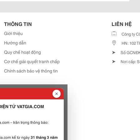
THÔNG TIN
LIÊN HỆ
Giới thiệu
Công ty C
Hướng dẫn
HN: 102 T
➤
Quy chế hoạt động
Số GCNĐKD
➤
Cơ chế giải quyết tranh chấp
Nơi cấp: S
Chính sách bảo vệ thông tin
IỆN TỬ VATGIA.COM
.com – trân trọng thông báo:
gia.com kể từ ngày
31 tháng 3 năm