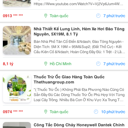
Https://Www.youtube.com/Watch?V=Vj2Vp6Jum4W
Máy Đầm Cóc Mikasa Mt55L &Ndash; Giới Thiệu Và
Phân Phối Máy Đầm Cóc Mt55L Chạy Xăng Có Khả
0913 *** ***
Toàn quốc
7 phút trước
Năng Đầm Và Nén Chặt Các Loại...
Nhà Thiết Kế Lung Linh, Hẻm Xe Hơi Đào Tông
Nguyên, 5X19M, 8.1 Tỷ
Bán Nhà Phố Tân Cổ Điển &Ndash; Đào Tông Nguyên -
Diện Tích: 5M X 19M = 95M&Sup2; (Đất Thổ Cư) - Kết
Cấu Kiên Cố &Ndash; Hoàn Công Đầy Đủ: 1 Trệt - 2 Lầu
- 3 Phòng Ngủ - 1 Phòng Thờ - 5 Wv -Tặng Full Nội Thất
Cao Cấp: 6 Máy Lạnh, Tivi - Nội Thất...
8,1 tỷ
Hồ Chí Minh
7 phút trước
Thuốc Trừ Ốc Giao Hàng Toàn Quốc
Thethuangroup.com
"( Thuốc Trừ Ốc ) Không Phải Địa Phương Nào Cũng Có
Sẵn Đầy Đủ Các Dòng Thuốc Trừ Ốc Phù Hợp Với Từng
Loại Cây Trồng. Nhiều Bà Con Ở Khu Vực Xa Trung Tâm
Hoặc Các Cửa Hàng Vật Tư Nông Nghiệp Thường Mất
Khá Nhiều Thời Gian Để Tìm Nguồn Hàng Đúng Nhu...
0974 *** ***
Toàn quốc
10 phút trước
Công Tắc Dòng Chảy Honeywell Dantek Chính