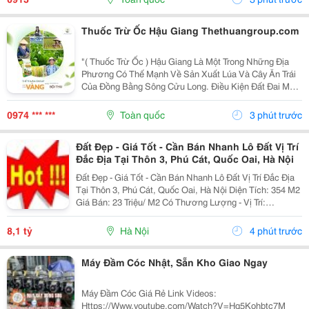
Năng Đầm Và Nén Chặt Các Loại...
Thuốc Trừ Ốc Hậu Giang Thethuangroup.com
"( Thuốc Trừ Ốc ) Hậu Giang Là Một Trong Những Địa
Phương Có Thế Mạnh Về Sản Xuất Lúa Và Cây Ăn Trái
Của Đồng Bằng Sông Cửu Long. Điều Kiện Đất Đai Màu
Mỡ Cùng Hệ Thống Kênh Rạch Dày Đặc Tạo Nhiều
Thuận Lợi Cho Canh Tác, Nhưng Cũng Là Môi Trường
0974 *** ***
Toàn quốc
3 phút trước
Để...
Đất Đẹp - Giá Tốt - Cần Bán Nhanh Lô Đất Vị Trí
Đắc Địa Tại Thôn 3, Phú Cát, Quốc Oai, Hà Nội
Đất Đẹp - Giá Tốt - Cần Bán Nhanh Lô Đất Vị Trí Đắc Địa
Tại Thôn 3, Phú Cát, Quốc Oai, Hà Nội Diện Tích: 354 M2
Giá Bán: 23 Triệu/ M2 Có Thương Lượng - Vị Trí:
Https://Www.google.com/Maps?
Q=20.9622508,105.5633059&Amp;Entry=Gps&Amp;Lucs=,
8,1 tỷ
Hà Nội
4 phút trước
Máy Đầm Cóc Nhật, Sẵn Kho Giao Ngay
Máy Đầm Cóc Giá Rẻ Link Videos:
Https://Www.youtube.com/Watch?V=Hq5Kohbtc7M