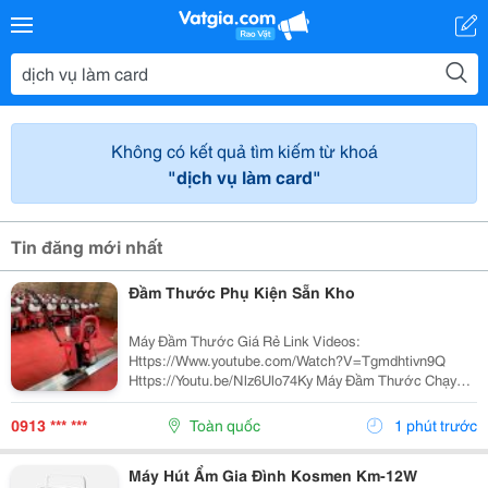
Không có kết quả tìm kiếm từ khoá
"dịch vụ làm card"
Tin đăng mới nhất
Đầm Thước Phụ Kiện Sẵn Kho
Máy Đầm Thước Giá Rẻ Link Videos:
Https://Www.youtube.com/Watch?V=Tgmdhtivn9Q
Https://Youtu.be/Nlz6Ulo74Ky Máy Đầm Thước Chạy
Xăng Honda Gx35 (4 Kỳ) Mạnh Mẽ, Hình Thức Đẹp, Nhẹ
Nhàng Dễ Sử Dụng, Chất Lượng Ổn Định. Máy Đầm
0913 *** ***
Toàn quốc
1 phút trước
Thước Được Nhập...
Máy Hút Ẩm Gia Đình Kosmen Km-12W