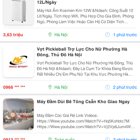
12L/Ngày
Máy Hút Ẩm Kosmen Km-12W &Ndash; Công Suất 12
Lít/Ngày, Tích Hợp Wifi, Phù Hợp Cho Gia Đình, Phòng
Ngủ, Phòng Làm Việc Hoặc Căn Hộ Có Diện Tích
Khoảng 10&Ndash;40M&Sup2;. Những Ngày Mưa
Hoặc Nồm Ẩm, Độ Ẩm Trong Phòng Tăng Cao Khiến
3,63 triệu
Hà Nội
1 phút trước
Sàn Nhà Ướt,...
Vợt Pickleball Trợ Lực Cho Nữ Phường Hà
Đông, Thủ Đô Hà Nội
Vợt Pickleball Trợ Lực Cho Nữ Phường Hà Đông, Thủ
Đô Hà Nội &Ndash; Đây Là Cụm Từ Khóa Đang Được
Rất Nhiều Chị Em Phụ Nữ Tại Khu Vực Phường Hà
Đông Và Toàn Thủ Đô Hà Nội Tìm Kiếm Khi Bắt Đầu
Làm Quen Với Bộ Môn Thể Thao Pickleball Đang Lên
0966 *** ***
Hà Nội
2 phút trước
Cơn Sốt....
Máy Đầm Dùi Bê Tông Csẵn Kho Giao Ngay
Máy Đầm Cóc Giá Rẻ Link Videos:
Https://Www.youtube.com/Watch?V=Hq5Kohbtc7M
Https://Www.youtube.com/Watch?V=Vj2Vp6Jum4W
Máy Đầm Cóc Mikasa Mt55L &Ndash; Giới Thiệu Và
Phân Phối Máy Đầm Cóc Mt55L Chạy Xăng Có Khả
0913 *** ***
Toàn quốc
3 phút trước