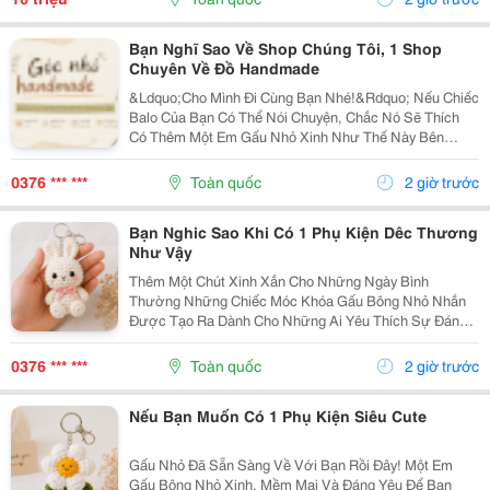
Bạn Nghĩ Sao Về Shop Chúng Tôi, 1 Shop
Chuyên Về Đồ Handmade
&Ldquo;Cho Mình Đi Cùng Bạn Nhé!&Rdquo; Nếu Chiếc
Balo Của Bạn Có Thể Nói Chuyện, Chắc Nó Sẽ Thích
Có Thêm Một Em Gấu Nhỏ Xinh Như Thế Này Bên
Cạnh. Từ Những Buổi Đi Học, Đi Làm, Đi Cà Phê Hay
Những Chuyến Đi Chơi Cuối Tuần, Em Móc Khóa Gấu
0376 *** ***
Toàn quốc
2 giờ trước
Bông...
Bạn Nghic Sao Khi Có 1 Phụ Kiện Dêc Thương
Như Vậy
Thêm Một Chút Xinh Xắn Cho Những Ngày Bình
Thường Những Chiếc Móc Khóa Gấu Bông Nhỏ Nhắn
Được Tạo Ra Dành Cho Những Ai Yêu Thích Sự Đáng
Yêu Và Những Món Đồ Có Dấu Ấn Riêng. Từ Chiếc Balo
Đi Học, Túi Xách Đi Chơi Đến Chùm Chìa Khóa Quen
0376 *** ***
Toàn quốc
2 giờ trước
Thuộc,...
Nếu Bạn Muốn Có 1 Phụ Kiện Siêu Cute
Gấu Nhỏ Đã Sẵn Sàng Về Với Bạn Rồi Đây! Một Em
Gấu Bông Nhỏ Xinh, Mềm Mại Và Đáng Yêu Để Bạn