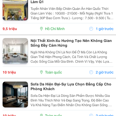
Làm Q1
Tuyển Nhân Viên Bếp Chiên Quán Ăn Hàn Quốc Thời
Gian Làm Việc : 10G00 - 21G00 - Mỗi Ngày (Nghĩ Trưa 1
Tiếng 30P Bao Cơm Trưa ) - Lương : 7.500 - 9.500 ( Tuỳ
Theo Năng Lực ) Mô Tả Công Việc: - Bếp Chiên : Sử
Dụng Được Chảo Non Biết Chiên...
9,5 triệu
Hồ Chí Minh
1 giờ trước
Nội Thất Xinh-Xu Hướng Tạo Nên Không Gian
Sống Đầy Cảm Hứng
Ngôi Nhà Không Chỉ Là Nơi Để Ở Mà Còn Là Không
Gian Thể Hiện Phong Cách, Cá Tính Và Chất Lượng
Cuộc Sống Của Mỗi Gia Đình. Chính Vì Vậy, Việc Lựa
Chọn Nội Thất Xinh Đang Trở Thành Xu Hướng Được
Nhiều Người Quan Tâm Khi Muốn Biến Không Gian
10 triệu
Toàn quốc
2 giờ trước
Sống Trở...
Sofa Da Hiện Đại-Sự Lựa Chọn Đẳng Cấp Cho
Phòng Khách
Sofa Da Hiện Đại Là Dòng Sản Phẩm Được Nhiều Gia
Đình Yêu Thích Nhờ Vẻ Đẹp Sang Trọng, Độ Bền Cao
Và Khả Năng Tạo Điểm Nhấn Cho Không Gian Sống.
Với Thiết Kế Tinh Tế Cùng Chất Liệu Da Cao Cấp, Sofa
Không Chỉ Mang Lại Cảm Giác Thoải Mái Mà Còn Thể...
10 triệu
Toàn quốc
2 giờ trước