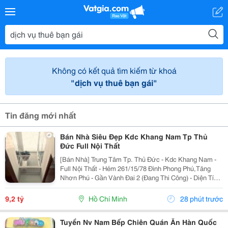
Không có kết quả tìm kiếm từ khoá
"dịch vụ thuê bạn gái"
Tin đăng mới nhất
Bán Nhà Siêu Đẹp Kdc Khang Nam Tp Thủ
Đức Full Nội Thất
[Bán Nhà] Trung Tâm Tp. Thủ Đức - Kdc Khang Nam -
Full Nội Thất - Hẻm 261/15/78 Đình Phong Phú,Tăng
Nhơn Phú - Gần Vành Đai 2 (Đang Thi Công) - Diện Tích
Lý Tưởng: 5.6M X 14.2M (Tổng Diện Tích Công Nhận:
80M2). - Kết Cấu Kiên Cố: 1 Trệt, 2 Lầu,...
9,2 tỷ
Hồ Chí Minh
28 phút trước
Tuyển Nv Nam Bếp Chiên Quán Ăn Hàn Quốc