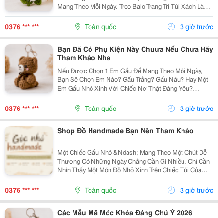
Mang Theo Mỗi Ngày. Treo Balo Trang Trí Túi Xách Làm
Móc Khóa Tặng Người Bạn Yêu Quý
Gocnhohandmade.com Không Cần Quá Nhiều Phụ
0376 *** ***
Toàn quốc
3 giờ trước
Kiện, Chỉ Một Em Gấu...
Bạn Đã Có Phụ Kiện Này Chuưa Nếu Chưa Hãy
Tham Khảo Nha
Nếu Được Chọn 1 Em Gấu Để Mang Theo Mỗi Ngày,
Bạn Sẽ Chọn Em Nào? Gấu Trắng? Gấu Nâu? Hay Một
Em Gấu Nhỏ Xinh Với Chiếc Nơ Thật Đáng Yêu?
Những Chiếc Móc Khóa Gấu Bông Không Chỉ Là Phụ
Kiện Treo Túi Mà Còn Là Một Cách Để Bạn Thêm Chút
0376 *** ***
Toàn quốc
3 giờ trước
Cá Tính Vào...
Shop Đồ Handmade Bạn Nên Tham Khảo
Một Chiếc Gấu Nhỏ &Ndash; Mang Theo Một Chút Dễ
Thương Có Những Ngày Chẳng Cần Gì Nhiều, Chỉ Cần
Nhìn Thấy Một Món Đồ Nhỏ Xinh Trên Chiếc Túi Của
Mình Cũng Đủ Thấy Vui Rồi Những Em Móc Khóa Gấu
Bông Được Làm Với Kiểu Dáng Đáng Yêu, Nhỏ Gọn,
0376 *** ***
Toàn quốc
3 giờ trước
Thích...
Các Mẫu Mã Móc Khóa Đáng Chú Ý 2026