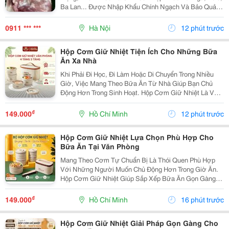
Ba Lan... Được Nhập Khẩu Chính Ngạch Và Bảo Quản
Đông Lạnh -18&Deg;C , Giúp Giữ Trọn Độ Tươi Ngon,
Màu Sắc Và Hương Vị Tự Nhiên. Sản Phẩm Đầy Đủ
0911 *** ***
Hà Nội
12 phút trước
Vat,...
Hộp Cơm Giữ Nhiệt Tiện Ích Cho Những Bữa
Ăn Xa Nhà
Khi Phải Đi Học, Đi Làm Hoặc Di Chuyển Trong Nhiều
Giờ, Việc Mang Theo Bữa Ăn Từ Nhà Giúp Bạn Chủ
Động Hơn Trong Sinh Hoạt. Hộp Cơm Giữ Nhiệt Là Vật
Dụng Tiện Lợi, Giúp Sắp Xếp Cơm Và Các Món Ăn Kèm
Gọn Gàng Trong Một Sản Phẩm. Chọn Hộp Theo Số...
₫
149.000
Hồ Chí Minh
12 phút trước
Hộp Cơm Giữ Nhiệt Lựa Chọn Phù Hợp Cho
Bữa Ăn Tại Văn Phòng
Mang Theo Cơm Tự Chuẩn Bị Là Thói Quen Phù Hợp
Với Những Người Muốn Chủ Động Hơn Trong Giờ Ăn.
Hộp Cơm Giữ Nhiệt Giúp Sắp Xếp Bữa Ăn Gọn Gàng,
Thuận Tiện Mang Đến Văn Phòng, Trường Học Hoặc Sử
Dụng Trong Những Chuyến Đi. Chọn Hộp Theo Nhu Cầu
₫
149.000
Hồ Chí Minh
16 phút trước
Ăn...
Hộp Cơm Giữ Nhiệt Giải Pháp Gọn Gàng Cho