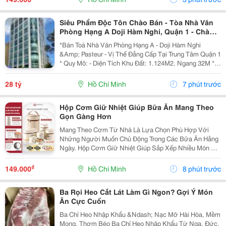
Liệu Là...
Siêu Phẩm Độc Tôn Chào Bán - Tòa Nhà Văn
Phòng Hạng A Doji Hàm Nghi, Quận 1 - Chào
2800 Tỷ - Quỹ Đất 1.124M2 Ngang 32M *36M*
*Bán Toà Nhà Văn Phòng Hạng A - Doji Hàm Nghi
Lh Giang Giang:
&Amp; Pasteur - Vị Thế Đẳng Cấp Tại Trung Tâm Quận 1
* Quy Mô: - Diện Tích Khu Đất: 1.124M2. Ngang 32M *
36M. - Mật Độ Xây Dựng: 86% - 961,5M2. - Tổng Diện
Tích Sàn: 20.528,7M2. - Kết Cấu: 2 Hầm - 1...
28 tỷ
Hồ Chí Minh
7 phút trước
Hộp Cơm Giữ Nhiệt Giúp Bữa Ăn Mang Theo
Gọn Gàng Hơn
Mang Theo Cơm Từ Nhà Là Lựa Chọn Phù Hợp Với
Những Người Muốn Chủ Động Trong Các Bữa Ăn Hằng
Ngày. Hộp Cơm Giữ Nhiệt Giúp Sắp Xếp Nhiều Món Ăn
Trong Cùng Một Sản Phẩm, Thuận Tiện Sử Dụng Khi Đi
Học, Đi Làm Hoặc Trong Những Chuyến Đi. Lựa Chọn
₫
149.000
Hồ Chí Minh
8 phút trước
Số...
Ba Rọi Heo Cắt Lát Làm Gì Ngon? Gợi Ý Món
Ăn Cực Cuốn
Ba Chỉ Heo Nhập Khẩu &Ndash; Nạc Mỡ Hài Hòa, Mềm
Mọng, Thơm Béo Ba Chỉ Heo Nhập Khẩu Từ Nga, Đức,