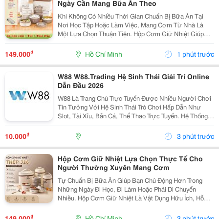
Ngày Cần Mang Bữa Ăn Theo
Khi Không Có Nhiều Thời Gian Chuẩn Bị Bữa Ăn Tại
Nơi Học Tập Hoặc Làm Việc, Mang Cơm Từ Nhà Là
Một Lựa Chọn Thuận Tiện. Hộp Cơm Giữ Nhiệt Giúp
Bạn Sắp Xếp Các Món Ăn Ngăn Nắp Và Dễ Dàng Mang
Theo Trong Balo Hoặc Túi Xách. Xác Định Nhu Cầu
₫
149.000
Hồ Chí Minh
1 phút trước
Trước Khi...
W88 W88.Trading Hệ Sinh Thái Giải Trí Online
Dẫn Đầu 2026
W88 Là Trang Chủ Trực Tuyến Được Nhiều Người Chơi
Tin Tưởng Với Hệ Sinh Thái Trò Chơi Hấp Dẫn Như
Slot, Tài Xỉu, Bắn Cá, Thể Thao Trực Tuyến. Hệ Thống
Bảo Mật Đạt Chuẩn Quốc Tế, Giao Diện Thân Thiện Trên
Mọi Thiết Bị, Cùng Tốc Độ Xử Lý Nạp Rút Nhanh...
₫
10.000
3 phút trước
Hộp Cơm Giữ Nhiệt Lựa Chọn Thực Tế Cho
Người Thường Xuyên Mang Cơm
Tự Chuẩn Bị Bữa Ăn Giúp Bạn Chủ Động Hơn Trong
Những Ngày Đi Học, Đi Làm Hoặc Phải Di Chuyển
Nhiều. Hộp Cơm Giữ Nhiệt Là Vật Dụng Hữu Ích, Hỗ
Trợ Sắp Xếp Các Món Ăn Gọn Gàng Và Thuận Tiện
Mang Theo Trong Ngày. Chọn Chất Liệu Phù Hợp Chất
₫
149.000
Hồ Chí Minh
3 phút trước