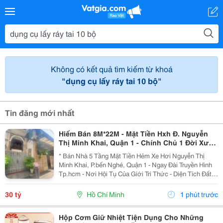
Không có kết quả tìm kiếm từ khoá
"dụng cụ lấy ráy tai 10 bộ"
Tin đăng mới nhất
Hiếm Bán 8M*22M - Mặt Tiền Hxh Đ. Nguyễn
Thị Minh Khai, Quận 1 - Chính Chủ 1 Đời Xưa *
Lh Giang Giang:
* Bán Nhà 5 Tầng Mặt Tiền Hẻm Xe Hơi Nguyễn Thị
Minh Khai, P.bến Nghé, Quận 1 - Ngay Đài Truyền Hình
Tp.hcm - Nơi Hội Tụ Của Giới Tri Thức - Diện Tích Đất:
160M2. Ngang 8M*22M. - Kết Cấu: Gồm 2 Nhà Trên
Khuôn Viên Đất. Nhà Trước 2 Tầng Mở Công Ty...
30 tỷ
Hồ Chí Minh
1 phút trước
Hộp Cơm Giữ Nhiệt Tiện Dụng Cho Những