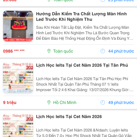
Để Vận...
Hướng Dẫn Kiểm Tra Chất Lượng Màn Hình
Led Trước Khi Nghiệm Thu
Sau Khi Hoàn Tất Lắp Đặt, Kiểm Tra Chất Lượng Màn
Hình Led Trước Khi Nghiệm Thu Là Bước Quan Trọng
Để Đảm Bảo Hệ Thống Hoạt Động Ổn Định Và Đúng Yêu
Cầu Kỹ Thuật. Một Số Hạng Mục Cần Kiểm Tra Gồm:
Chất Lượng Hiển Thị, Độ Sáng, Màu Sắc, Độ Đồng
0986 *** ***
Toàn quốc
44 phút trước
Đều...
Lịch Học Ielts Tại Cet Năm 2026 Tại Tân Phú
Lịch Học Ielts Tại Cet Năm 2026 Tại Tân Phú Học Phí
Shock Nhất Tại Quận Tân Phú Tháng 07 1/ Ielts
Improver Tối 2 4 6 Khai Giảng: 13/07/2026 Khung Giờ:
18:00 Đến 21:00 Học Phí Ưu Đãi 5% Khi Đăng Ký 2/ Ielts
Basic Tối 3 5 7 Khai...
9 triệu
Hồ Chí Minh
49 phút trước
Lịch Học Ielts Tại Cet Năm 2026
Lịch Học Ielts Tại Cet Năm 2026 &Ndash; Luyện Ielts
Từ 5.0 Đến 7.0+ Học Phí Shock Nhất Tại Quận Gò Vấp