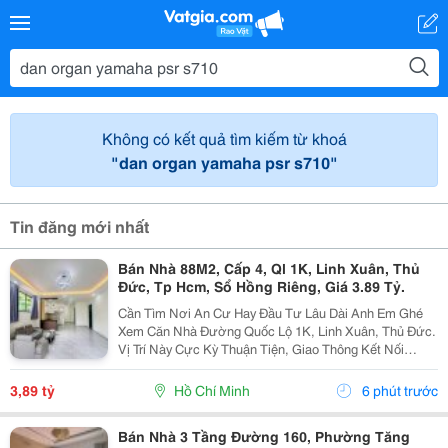
Không có kết quả tìm kiếm từ khoá
"dan organ yamaha psr s710"
Tin đăng mới nhất
Bán Nhà 88M2, Cấp 4, Ql 1K, Linh Xuân, Thủ
Đức, Tp Hcm, Sổ Hồng Riêng, Giá 3.89 Tỷ.
Cần Tìm Nơi An Cư Hay Đầu Tư Lâu Dài Anh Em Ghé
Xem Căn Nhà Đường Quốc Lộ 1K, Linh Xuân, Thủ Đức.
Vị Trí Này Cực Kỳ Thuận Tiện, Giao Thông Kết Nối
Nhanh Chóng, Cực Kỳ Phù Hợp Cho Khách Mua Để Giữ
Tài Sản Hoặc Cho Thuê Đều Rất Ổn Định. Thông Tin...
3,89 tỷ
Hồ Chí Minh
6 phút trước
Bán Nhà 3 Tầng Đường 160, Phường Tăng