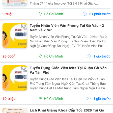
Tháng 07 1/ Ielts Improver Tối 2 4 6 Khai Giảng:
13/07/2026 Khung Giờ: 18:00 Đến 21:00 Học Phí Ưu Đãi
5% Khi Đăng Ký 2/ Ielts...
9 triệu
Hồ Chí Minh
51 phút trước
Tuyển Nhân Viên Văn Phòng Tại Gò Vấp - 2
Nam Và 2 Nữ
Tuyển Nhân Viên Văn Phòng Tại Gò Vấp - 2 Nam Và 2
Nữ Nhân Viên Văn Phòng: (Là Sinh Viên Hoặc Đã Tốt
Nghiệp Cao Đẳng/ Đại Học) 1/ Vị Trí: Nhân Viên Full
Time (2 Nam 2 Nữ) Ca Làm: 13:00 Đến 21:00 (1 Tháng
Được Nghỉ Phép 1 Ngày, Và Hưởng Các Ngày...
₫
26.000
Hồ Chí Minh
1 giờ trước
Tuyển Dụng Giáo Viên Ielts Tại Quận Gò Vấp
Và Tân Phú
Tuyển Dụng Giáo Viên Ielts Tại Quận Gò Vấp Và Tân
Phú Trung Tâm Ngoại Ngữ Kiến Tạo C.e.t Thông Báo
Tuyển Dụng Cet Là Một Trung Tâm Ngoại Ngữ Đã Được
Thành Lập 16 Năm Chuyên Về Chương Trình Anh Văn
Học Thuật Ielts &Ndash; Toefl Ibt. Trung Tâm...
10 triệu
Hồ Chí Minh
1 giờ trước
Lịch Khai Giảng Khóa Cấp Tốc 2026 Tại Gò