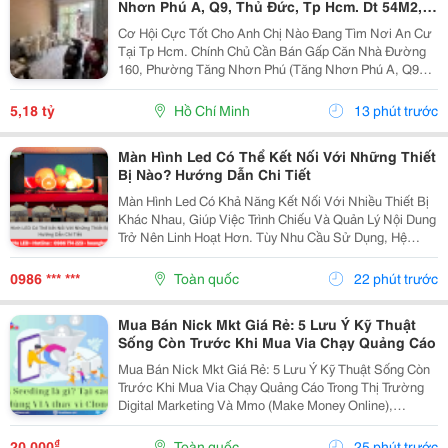
Nhơn Phú A, Q9, Thủ Đức, Tp Hcm. Dt 54M2,
Sổ Hồng Riêng. Giá 5,18 Tỷ
Cơ Hội Cực Tốt Cho Anh Chị Nào Đang Tìm Nơi An Cư
Tại Tp Hcm. Chính Chủ Cần Bán Gấp Căn Nhà Đường
160, Phường Tăng Nhơn Phú (Tăng Nhơn Phú A, Q9
Cũ). Vị Trí Nhà Nằm Trong Khu Dân Cư Ổn Định, Giao
Thông Thuận Tiện Chỉ Vài Bước Là Ra Lã Xuân Oai,
5,18 tỷ
Hồ Chí Minh
13 phút trước
Lê...
Màn Hình Led Có Thể Kết Nối Với Những Thiết
Bị Nào? Hướng Dẫn Chi Tiết
Màn Hình Led Có Khả Năng Kết Nối Với Nhiều Thiết Bị
Khác Nhau, Giúp Việc Trình Chiếu Và Quản Lý Nội Dung
Trở Nên Linh Hoạt Hơn. Tùy Nhu Cầu Sử Dụng, Hệ
Thống Có Thể Nhận Tín Hiệu Từ Máy Tính, Laptop,
Camera, Đầu Phát Hd/4K, Tv Box, Điện Thoại, Máy...
0986 *** ***
Toàn quốc
22 phút trước
Mua Bán Nick Mkt Giá Rẻ: 5 Lưu Ý Kỹ Thuật
Sống Còn Trước Khi Mua Via Chạy Quảng Cáo
Mua Bán Nick Mkt Giá Rẻ: 5 Lưu Ý Kỹ Thuật Sống Còn
Trước Khi Mua Via Chạy Quảng Cáo Trong Thị Trường
Digital Marketing Và Mmo (Make Money Online),
Facebook Ads Vẫn Luôn Là Kênh Mang Lại Lượng
Khách Hàng Tiềm Năng Và Dòng Doanh Thu Đột Phá.
₫
20.000
Toàn quốc
25 phút trước