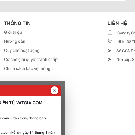
THÔNG TIN
LIÊN HỆ
Giới thiệu
Công ty C
Hướng dẫn
HN: 102 T
➤
Quy chế hoạt động
Số GCNĐKD
➤
Cơ chế giải quyết tranh chấp
Nơi cấp: S
Chính sách bảo vệ thông tin
IỆN TỬ VATGIA.COM
.com – trân trọng thông báo:
gia.com kể từ ngày
31 tháng 3 năm