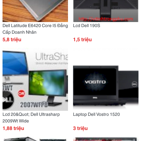
Dell Latitude E6420 Core I5 Đẳng
Lcd Dell 190S
Cấp Doanh Nhân
5,8 triệu
1,5 triệu
Lcd 20&Quot; Dell Ultrasharp
Laptop Dell Vostro 1520
2009Wt Wide
1,88 triệu
3 triệu