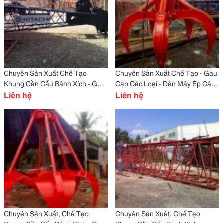
Chuyên Sản Xuất Chế Tạo
Chuyên Sản Xuất Chế Tạo - Gàu
Khung Cần Cẩu Bánh Xích - Gàu
Cạp Các Loại - Dàn Máy Ép Các
Cạp Các Loại - Dàn Máy Ép
Liên hệ
Loại
Liên hệ
Chuyên Sản Xuất, Chế Tạo
Chuyên Sản Xuất, Chế Tạo