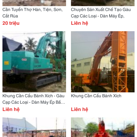
Cần Tuyển Thợ Hàn, Tiện, Sơn,
Chuyên Sản Xuất Chế Tạo Gàu
Cắt Rùa
Cạp Các Loại - Dàn Máy Ép,
20 triệu
Liên hệ
Khung Cần Cẩu Bánh Xích - Gàu
Khung Cần Cẩu Bánh Xích
Cạp Các Loại - Dàn Máy Ép Bấc
Thấm
Liên hệ
Liên hệ