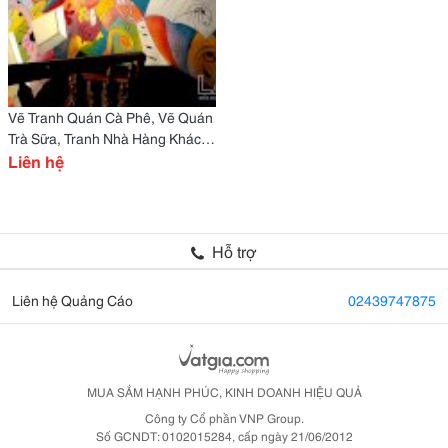
Vẽ Tranh Quán Cà Phê, Vẽ Quán
Trà Sữa, Tranh Nhà Hàng Khách
Sạn,Trường Mầm Non
Liên hệ
Hỗ trợ
Liên hệ Quảng Cáo
02439747875
MUA SẮM HẠNH PHÚC, KINH DOANH HIỆU QUẢ
Công ty Cổ phần VNP Group.
Số GCNDT: 0102015284, cấp ngày 21/06/2012