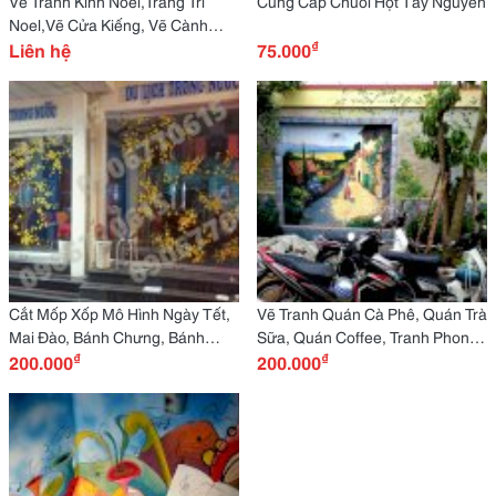
Vẽ Tranh Kính Noel,Trang Trí
Cung Cấp Chuối Hột Tây Nguyên
Noel,Vẽ Cửa Kiếng, Vẽ Cành
₫
Mai, Vẽ Cành Đào 2018
Liên hệ
75.000
Cắt Mốp Xốp Mô Hình Ngày Tết,
Vẽ Tranh Quán Cà Phê, Quán Trà
Mai Đào, Bánh Chưng, Bánh
Sữa, Quán Coffee, Tranh Phong
₫
₫
200.000
Téc,Đồng Tiền Vàng... C
Cảnh, Tranh Tường..
200.000