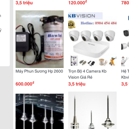
₫
3,5 triệu
120.000
780
n
ỹ
Máy Phun Sương Hp 2600
Trọn Bộ 4 Camera Kb
Hệ 
Vision Giá Rẻ
Kbvi
₫
600.000
3,5 triệu
3,5 