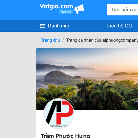
Danh mục
Liên hệ QC
Trang chủ
Trang cá nhân của aiphuongcompan
Trầm Phước Hưng