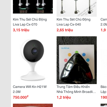
Kim Thu Sét Chủ Động
Kim Thu Sét Chủ Động
Cam
Liva Lap Cx-070
Liva Lap Cx-040
2.0
3,15 triệu
2,65 triệu
1,9 
Camera Wifi Kn-H21W
Trung Tâm Điều Khiển
Báo
2.0M
Nhà Thông Minh Broadlink
Lập
₫
750.000
Rm Pro+
1,2 triệu
190