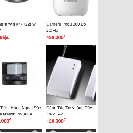
era Wifi Kn-H22Pw
Camera Imou 360 Do
M
2.0Mp
₫
triệu
499.000
 Trộm Hồng Ngoại Độc
Công Tắc Từ Không Dây
 Karassn Pc-800A
Ks-21Aw
₫
₫
.000
120.000