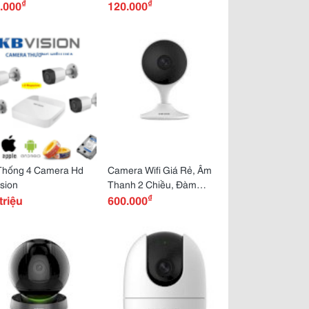
₫
₫
.000
120.000
Thống 4 Camera Hd
Camera Wifi Giá Rẻ, Âm
sion
Thanh 2 Chiều, Đàm
₫
triệu
Thoại Từ Xa
600.000