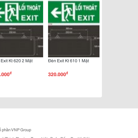
Exit Kt 620 2 Mặt
Đèn Exit Kt 610 1 Mặt
₫
₫
.000
320.000
ổ phần VNP Group