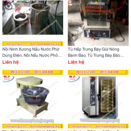
Nồi Ninh Xương Nấu Nước Phở
Tủ Hấp Trưng Bày Giữ Nóng
Dùng Điện, Nồi Nấu Nước Phở
Bánh Bao, Tủ Trưng Bày Bảo
Inox
Liên hệ
Quản Bánh Bao
Liên hệ