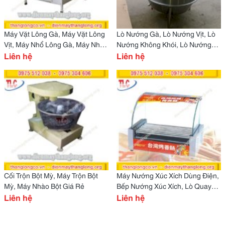
Máy Vặt Lông Gà, Máy Vặt Lông
Lò Nướng Gà, Lò Nướng Vịt, Lò
Vịt, Máy Nhổ Lông Gà, Máy Nhổ
Nướng Không Khói, Lò Nướng
Lông Gia Cầm
Liên hệ
Heo, Lò Nướng Thịt
Liên hệ
Cối Trộn Bột Mỳ, Máy Trộn Bột
Máy Nướng Xúc Xích Dùng Điện,
Mỳ, Máy Nhào Bột Giá Rẻ
Bếp Nướng Xúc Xích, Lò Quay
Liên hệ
Xúc Xích
Liên hệ