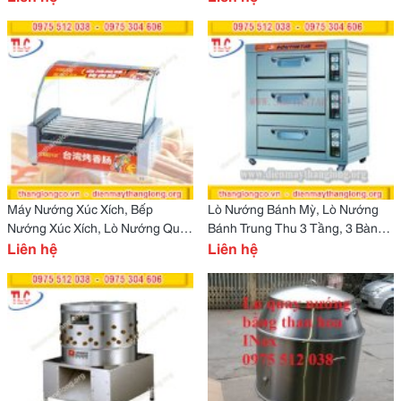
Máy Nướng Xúc Xích, Bếp
Lò Nướng Bánh Mỳ, Lò Nướng
Nướng Xúc Xích, Lò Nướng Quay
Bánh Trung Thu 3 Tầng, 3 Bàn
Xúc Xích Giá Rẻ
Liên hệ
Thớt, Lo Nuong 3 Tang 6
Liên hệ