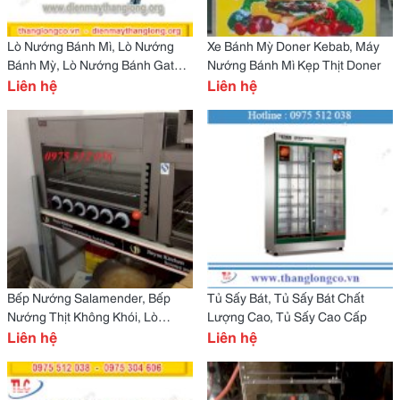
Lò Nướng Bánh Mì, Lò Nướng
Xe Bánh Mỳ Doner Kebab, Máy
Bánh Mỳ, Lò Nướng Bánh Gatoo,
Nướng Bánh Mì Kẹp Thịt Doner
Bánh Bông Lan
Liên hệ
Liên hệ
Bếp Nướng Salamender, Bếp
Tủ Sấy Bát, Tủ Sấy Bát Chất
Nướng Thịt Không Khói, Lò
Lượng Cao, Tủ Sấy Cao Cấp
Nướng Salamender
Liên hệ
Liên hệ