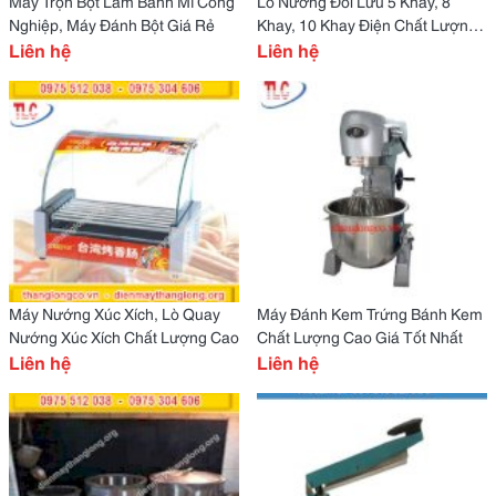
Máy Trộn Bột Làm Bánh Mì Công
Lò Nướng Đối Lưu 5 Khay, 8
Nghiệp, Máy Đánh Bột Giá Rẻ
Khay, 10 Khay Điện Chất Lượng ,
Liên hệ
Uy Tín
Liên hệ
Máy Nướng Xúc Xích, Lò Quay
Máy Đánh Kem Trứng Bánh Kem
Nướng Xúc Xích Chất Lượng Cao
Chất Lượng Cao Giá Tốt Nhất
Liên hệ
Liên hệ