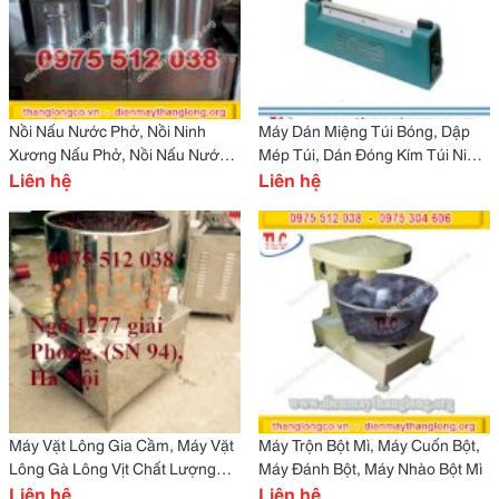
Nồi Nấu Nước Phở, Nồi Ninh
Máy Dán Miệng Túi Bóng, Dập
Xương Nấu Phở, Nồi Nấu Nước
Mép Túi, Dán Đóng Kím Túi Ni
Dùng Chất Lượng
Liên hệ
Lông
Liên hệ
Máy Vặt Lông Gia Cầm, Máy Vặt
Máy Trộn Bột Mì, Máy Cuốn Bột,
Lông Gà Lông Vịt Chất Lượng
Máy Đánh Bột, Máy Nhào Bột Mì
Cao
Liên hệ
Liên hệ