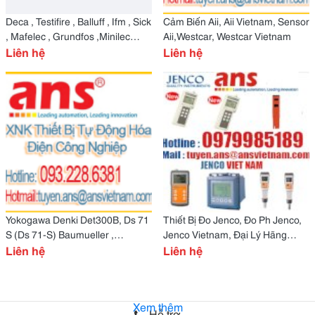
Deca , Testifire , Balluff , Ifm , Sick
Cảm Biến Aii, Aii Vietnam, Sensor
, Mafelec , Grundfos ,Minilec
Aii,Westcar, Westcar Vietnam
Vietnam,
Liên hệ
Liên hệ
Yokogawa Denki Det300B, Ds 71
Thiết Bị Đo Jenco, Đo Ph Jenco,
S (Ds 71-S) Baumueller ,
Jenco Vietnam, Đại Lý Hãng
Liên hệ
Baumueller Vietnam
Jenco, Máy Đo Cầm Tay
Liên hệ
Xem thêm
Hỗ trợ