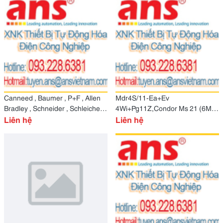
Canneed , Baumer , P+F , Allen
Mdr4S/11-Ea+Ev
Bradley , Schneider , Schleicher ,
4Wi+Pg11Z,Condor Ms 21 (6M)
Valbia , Micro
Liên hệ
Shinmaywa Psn-X5 Condor Kwt-
Liên hệ
E-6-50-3