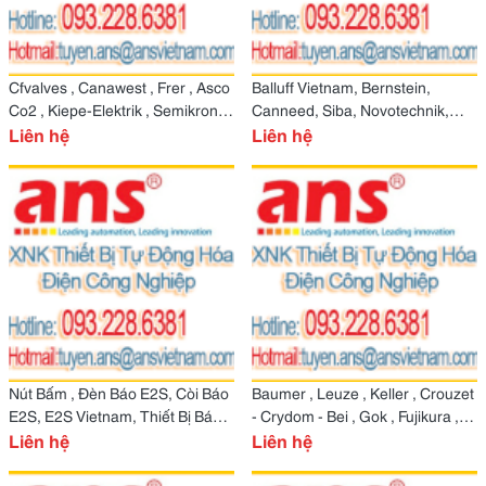
Cfvalves , Canawest , Frer , Asco
Balluff Vietnam, Bernstein,
Co2 , Kiepe-Elektrik , Semikron ,
Canneed, Siba, Novotechnik,
Nemico
Liên hệ
Liên hệ
Stego, Datalogic
Nút Bấm , Đèn Báo E2S, Còi Báo
Baumer , Leuze , Keller , Crouzet
E2S, E2S Vietnam, Thiết Bị Báo
- Crydom - Bei , Gok , Fujikura ,
Cháy E2S, E2S Viet
Liên hệ
Monroe ,E+H
Liên hệ