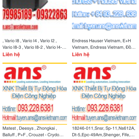
, Vario I8 , Vario I4 , Vario I2 ,
Endress Hauser Vietnam, E+H
Vario I8-3 , Vario I8-2 , Vario I4-3 ,
Vietnam, Endress Vietnam, Đồng
Vario
Liên hệ
Hồ Đo Lưu Lượng E+H
Liên hệ
Matest , Deesys , Zhongkai ,
18246-011,Snsr, Sp-11,Ns612A,
Balluff , P+F , Crouzet - Crydom -
Dt-5,Epc-49Am,Shenger, Fife,