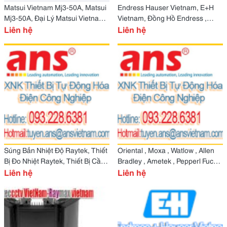
Matsui Vietnam Mj3-50A, Matsui
Endress Hauser Vietnam, E+H
Mj3-50A, Đại Lý Matsui Vietnam
Vietnam, Đồng Hồ Endress ,
Mj3-50A, Máy Matsu
Liên hệ
Đồng Hồ Đo Lưu Lượng E+H
Liên hệ
Súng Bắn Nhiệt Độ Raytek, Thiết
Oriental , Moxa , Watlow , Allen
Bị Đo Nhiệt Raytek, Thiết Bị Cầm
Bradley , Ametek , Pepperl Fuchs
Tay Raytek
Liên hệ
Liên hệ
, Deesys