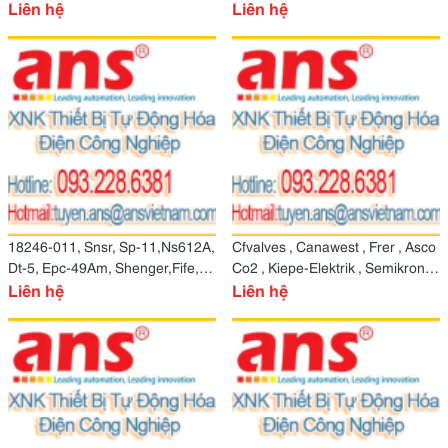
Bei - Syre
Liên hệ
Mercury, Tougu,Denki
Liên hệ
18246-011, Snsr, Sp-11,Ns612A,
Cfvalves , Canawest , Frer , Asco
Dt-5, Epc-49Am, Shenger,Fife,
Co2 , Kiepe-Elektrik , Semikron ,
Mercury,Tougu Denki
Liên hệ
Nemico
Liên hệ