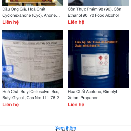
Dầu Ông Già, Hoá Chất
Cồn Thực Phẩm 98 (96), Cồn
Cyclohexanone (Cyc), Anone
Ethanol 90, 70 Food Alcohol
Cas No: 108-94-1
Liên hệ
Liên hệ
Hoá Chất Butyl Cellosolve, Bcs,
Hóa Chất Acetone, Đimetyl
Butyl Glycol , Cas No: 111-76-2
Xeton, Propanon
Liên hệ
Liên hệ
Xem thêm
Hỗ trợ