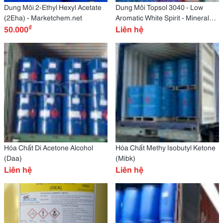
Dung Môi 2-Ethyl Hexyl Acetate
Dung Môi Topsol 3040 - Low
(2Eha) - Marketchem.net
Aromatic White Spirit - Mineral
₫
50.000
Spirit - Dung Môi 3040
Liên hệ
Hóa Chất Di Acetone Alcohol
Hóa Chất Methy Isobutyl Ketone
(Daa)
(Mibk)
Liên hệ
Liên hệ