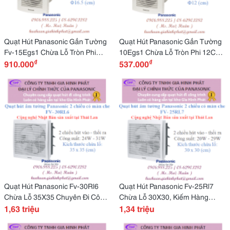
Quạt Hút Panasonic Gắn Tường
Quạt Hút Panasonic Gắn Tường
Fv-15Egs1 Chừa Lỗ Tròn Phi
10Egs1 Chừa Lỗ Tròn Phi 12Cm,
₫
₫
16.5 Cm, Alo Là Có Ngay!
910.000
Có Sẵn Tại Kho Ghp
537.000
Quạt Hút Panasonic Fv-30Rl6
Quạt Hút Panasonic Fv-25Rl7
Chừa Lỗ 35X35 Chuyên Đi Công
Chừa Lỗ 30X30, Kiếm Hàng
Trình
1,63 triệu
Hiếm Hãy Đến Gia Hinh Phát
1,34 triệu