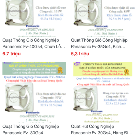
Quạt Thông Gió Công Nghiệp
Quạt Thông Gió Công Nghiệp
Panasonic Fv-40Gs4, Chừa Lỗ
Panasonic Fv-35Gs4, Kích
Tường 44.5 X 44.5 Cm
6,7 triệu
Thước Chừa Lỗ 39.5 X 39.5 Cm
5,3 triệu
Quạt Thông Gió Công Nghiệp
Quạt Hút Công Nghiệp
Panasonic Fv- 30Gs4
Panasonic Fv-30Gs4, Hàng Đi