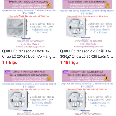
Quạt Hút Panasonic Fv-20Rl7
Quạt Hút Panasonic 2 Chiều Fv-
Chừa Lỗ 25X25 Luôn Có Hàng
30Rg7 Chừa Lỗ 35X35 Luôn Có
Tại Gia Hinh Phát!
1,1 triệu
Sẵn Tại Gia Hinh Phát
1,45 triệu