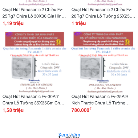
Quạt Hút Panasonic 2 Chiều Fv-
Quạt Hút Panasonic 2 Chiều Fv-
25Rg7 Chừa Lỗ 30X30 Gia Hinh
20Rg7 Chừa Lỗ Tường 25X25,
Phát Luôn Có Hàng Sẵn
1,19 triệu
Có Hàng Tại Kho!
1 triệu
Quạt Hút Panasonic Fv-30Al7
Quạt Hút Panasonic Fv-25Al9
Chừa Lỗ Tường 35X35Cm Chắc
Kích Thước Chừa Lỗ Tường
₫
Chắn Có Hàng Sẵn Tại Kho
1,58 triệu
30X30Cm, Hàng Luôn Có Sẵn!
780.000
Xem thêm
Hỗ trợ