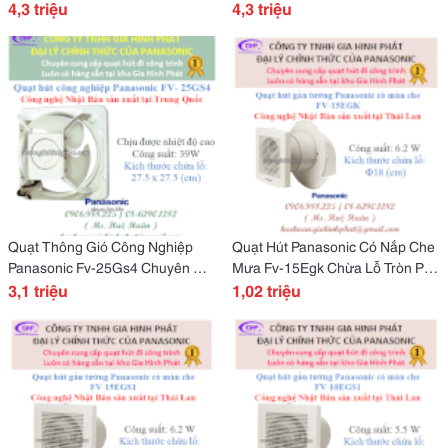
4,3 triệu
Công Trình Chất Lượng Cao
4,3 triệu
Quạt Thông Gió Công Nghiệp
Quạt Hút Panasonic Có Nắp Che
Panasonic Fv-25Gs4 Chuyên Đi
Mưa Fv-15Egk Chừa Lỗ Tròn Phi
Công Trình
3,1 triệu
18Cm, Alo Là Có Ngay
1,02 triệu