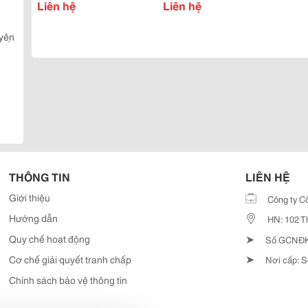
Game Vip Hiện Nay Với
Liên hệ
Quốc Giá Tốt Nhất, Thiết
Liên hệ
Giá Thành Rẻ
Bi 100%
yện
THÔNG TIN
LIÊN HỆ
Giới thiệu
Công ty C
Hướng dẫn
HN: 102 T
➤
Quy chế hoạt động
Số GCNĐKD
➤
Cơ chế giải quyết tranh chấp
Nơi cấp: S
Chính sách bảo vệ thông tin