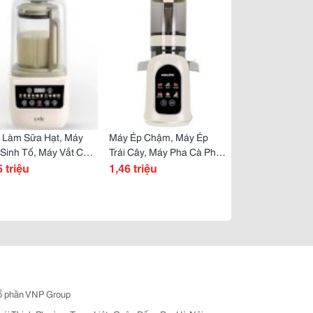
 Làm Sữa Hạt, Máy
Máy Ép Chậm, Máy Ép
 Sinh Tố, Máy Vắt Cam
Trái Cây, Máy Pha Cà Phê
h, Sharp, Panasonic,
5 triệu
Bosch, Sharp, Unie,
1,46 triệu
, Kalite Đa Năng
Kalite...chính Hãng, Gọn
Gàng, Hiện Đại
ổ phần VNP Group