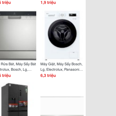
h Mẽ, Sống Động Với
5 triệu
Hợp Lý, Đẹp Như Ý
1,9 triệu
 Không Gian
 Rửa Bát, Máy Sấy Bát
Máy Giặt, Máy Sấy Bosch,
trolux, Bosch, Lg,
Lg, Electrolux, Panasonic,
er, Natoshi, Hòa Phát
5 triệu
Samsung, Toshiba,
6,3 triệu
Rẻ Bất Ngờ, Chờ Gì
Casper...nhìn Là Mê, Giá
ng Mua
Miễn Chê