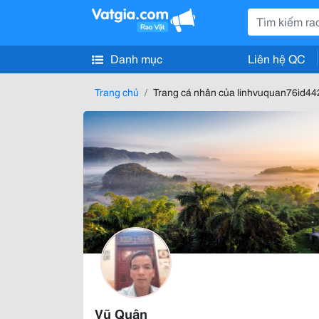
Danh mục
Liên hệ QC
Trang chủ
Trang cá nhân của linhvuquan76id4
Vũ Quân