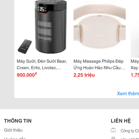
Máy Sưởi, Đèn Sưởi Bear,
Máy Massage Philips Đáp
Máy
Creen, Erito, Livotec,
Ứng Hoàn Hảo Nhu Cầu
Xay
₫
Kottmann, Klopper,
900.000
Thư Giãn Tất Cả Mọi
2,25 triệu
Bosc
1,7
Moletty, Bouken...giá Rẻ
Người
Unie
Bất Ngờ, Chờ Gì Không
Xem thêm
Mua
THÔNG TIN
LIÊN HỆ
Giới thiệu
Công ty C