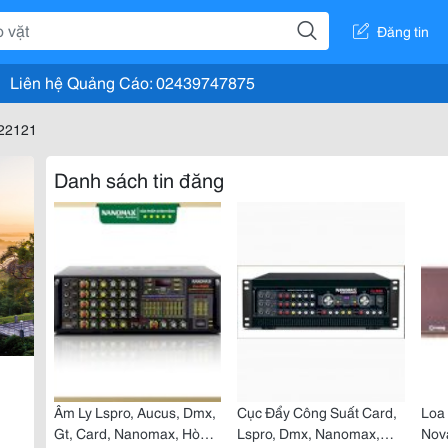
Đăng tin
Liên hệ Quảng Cáo: 02439747875
422121
Danh sách tin đăng
Âm Ly Lspro, Aucus, Dmx,
Cục Đẩy Công Suất Card,
Loa 
Gt, Card, Nanomax, Hòa
Lspro, Dmx, Nanomax,
Nov