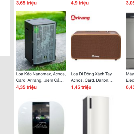
Nhạc, Arirang Chính Hãng
3,65 triệu
Hòa Nhạc...đỉnh Cao Chất
4,9 triệu
Mạn
3,0
Lượng Âm Thanh
Mọi
Loa Kéo Nanomax, Acnos,
Loa Di Động Xách Tay
Máy
Card, Arirang...đem Cả
Acnos, Card, Dalton,
Elec
Thế Giới Âm Thanh Vào
4,35 triệu
Nanomax, Arirang,
1,45 triệu
Jung
6,4
Trong Nhà Bạn
Ronamax Đỉnh Cao Âm
Giá 
Thanh
Khô