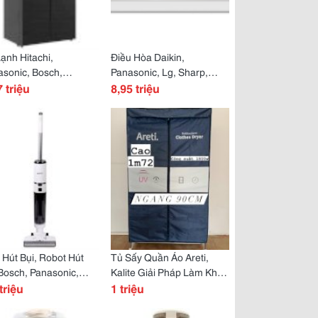
ạnh Hitachi,
Điều Hòa Daikin,
sonic, Bosch,
Panasonic, Lg, Sharp,
iba, Electrolux,
7 triệu
Funiki, Casper, Midea,
8,95 triệu
sung, Lg, Sharp,
Gree...chất Lượng Như Ý,
ki...giá Hợp Lý, Đẹp
Giá Cả Hợp Lý
 Ý
Hút Bụi, Robot Hút
Tủ Sấy Quần Áo Areti,
Bosch, Panasonic,
Kalite Giải Pháp Làm Khô
iba, Liectroux...làm
triệu
Quần Áo Hoàn Hảo Trong
1 triệu
h Thông Minh Cho Mọi
Những Ngày Ẩm Ướt
i Nhà