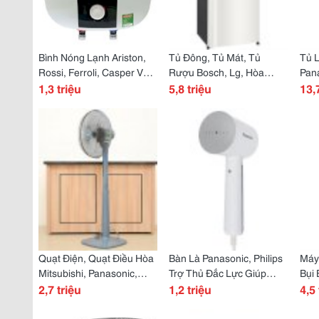
Bình Nóng Lạnh Ariston,
Tủ Đông, Tủ Mát, Tủ
Tủ L
Rossi, Ferroli, Casper Vẻ
Rượu Bosch, Lg, Hòa
Pana
Đẹp Châu Âu Giữa Lòng
1,3 triệu
Phát, Sanaky, Toshiba,
5,8 triệu
Tosh
13,
Hà Nội
Alaska Thật Rẻ Bền Đẹp
Sam
Funi
Như
Quạt Điện, Quạt Điều Hòa
Bàn Là Panasonic, Philips
Máy 
Mitsubishi, Panasonic,
Trợ Thủ Đắc Lực Giúp
Bụi 
Hatari, Bosch,
2,7 triệu
Trang Phục Bạn Phẳng
1,2 triệu
Tosh
4,5 
Toshiba,Hitachi Tiện Nghi
Phiu, Sạch Khuẩn Mỗi
Sạc
Cuộc Sống
Ngày
Ngô