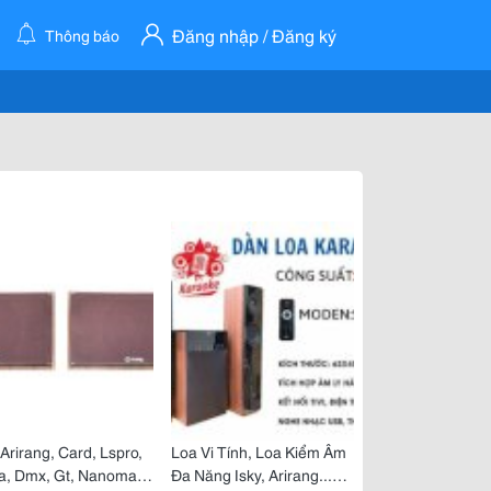
Đăng nhập / Đăng ký
Thông báo
Arirang, Card, Lspro,
Loa Vi Tính, Loa Kiểm Âm
a, Dmx, Gt, Nanomax
Đa Năng Isky, Arirang...giá